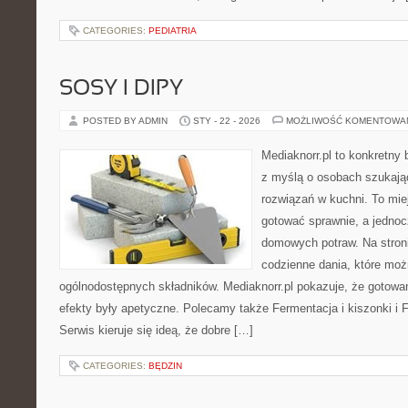
CATEGORIES:
PEDIATRIA
SOSY I DIPY
POSTED BY ADMIN
STY - 22 - 2026
MOŻLIWOŚĆ KOMENTOWA
Mediaknorr.pl to konkretny b
z myślą o osobach szukaj
rozwiązań w kuchni. To miej
gotować sprawnie, a jedno
domowych potraw. Na stroni
codzienne dania, które mo
ogólnodostępnych składników. Mediaknorr.pl pokazuje, że gotowan
efekty były apetyczne. Polecamy także Fermentacja i kiszonki i F
Serwis kieruje się ideą, że dobre […]
CATEGORIES:
BĘDZIN