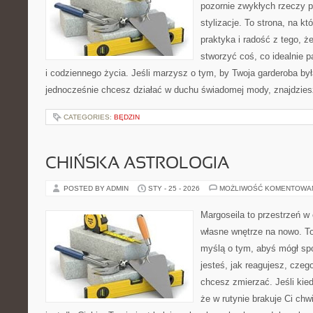
pozornie zwykłych rzeczy p
stylizacje. To strona, na kt
praktyka i radość z tego, 
stworzyć coś, co idealnie p
i codziennego życia. Jeśli marzysz o tym, by Twoja garderoba był
jednocześnie chcesz działać w duchu świadomej mody, znajdzie
CATEGORIES:
BĘDZIN
CHIŃSKA ASTROLOGIA
POSTED BY ADMIN
STY - 25 - 2026
MOŻLIWOŚĆ KOMENTOWA
Margoseila to przestrzeń w
własne wnętrze na nowo. To
myślą o tym, abyś mógł sp
jesteś, jak reagujesz, czeg
chcesz zmierzać. Jeśli kie
że w rutynie brakuje Ci chwi