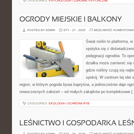
CATEGORIES:
PSYCHOLOGIA I ZDROWIE PSYCHICZNE
OGRODY MIEJSKIE I BALKONY
POSTED BY ADMIN
STY - 27 - 2026
MOŻLIWOŚĆ KOMENTOWA
Świat roślin to platforma, w
spotyka się z doświadczeni
pielęgnacji ogrodów. To opo
działka może zamienić się 
gdzie rośliny czują się najl
spokój. W centrum tej idei s
region, w którym pogoda bywa kapryśna, a jednocześnie daje ogr
nowoczesnych założeń – od małych zakątków po kompleksowe [
CATEGORIES:
EKOLOGIA I OCHRONA RYB
LEŚNICTWO I GOSPODARKA LEŚ
POSTED BY ADMIN
STY - 26 - 2026
MOŻLIWOŚĆ KOMENTOWA