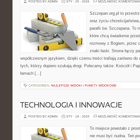
POSTED BY ADMIN
STY - 20 - 2026
MOŻLIWOŚĆ KOMENTOWA
Szczepan.org.pl to przest
oraz życiu chrześcijaństwa
parafii św. Szczepana. To m
które chcą świadomie prze
rozmowy z Bogiem, przez ce
znaki łaski. Strona łączy p
współczesnym językiem, dzięki czemu treści trafiają zarówno do a
tych, którzy dopiero szukają drogi. Polecamy także: Kościół i Pap
łamach […]
CATEGORIES:
NAJLEPSZE WIDOKI I PUNKTY WIDOKOWE
TECHNOLOGIA I INNOWACJE
POSTED BY ADMIN
STY - 18 - 2026
MOŻLIWOŚĆ KOMENTOWA
To miejsce powstało z pros
nie musi być nudna. Ten po