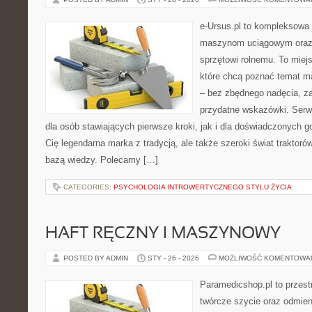
e-Ursus.pl to kompleksowa
maszynom uciągowym oraz 
sprzętowi rolnemu. To miej
które chcą poznać temat m
– bez zbędnego nadęcia, za
przydatne wskazówki. Serw
dla osób stawiających pierwsze kroki, jak i dla doświadczonych go
Cię legendarna marka z tradycją, ale także szeroki świat traktor
bazą wiedzy. Polecamy […]
CATEGORIES:
PSYCHOLOGIA INTROWERTYCZNEGO STYLU ŻYCIA
HAFT RĘCZNY I MASZYNOWY
POSTED BY ADMIN
STY - 26 - 2026
MOŻLIWOŚĆ KOMENTOWA
Paramedicshop.pl to przest
twórcze szycie oraz odmieni