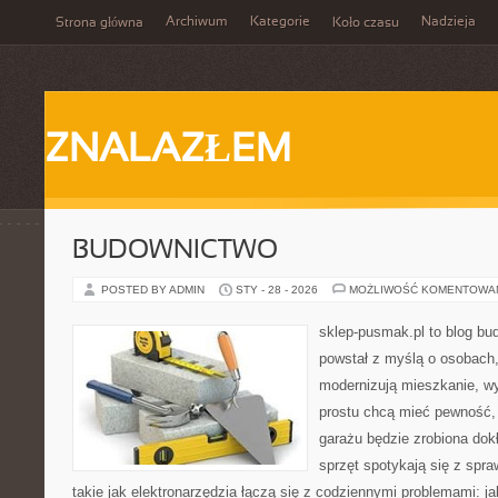
Archiwum
Kategorie
Nadzieja
Strona główna
Koło czasu
ZNALAZŁEM
BUDOWNICTWO
POSTED BY ADMIN
STY - 28 - 2026
MOŻLIWOŚĆ KOMENTOWA
sklep-pusmak.pl to blog bu
powstał z myślą o osobach,
modernizują mieszkanie, w
prostu chcą mieć pewność,
garażu będzie zrobiona dok
sprzęt spotykają się z spr
takie jak elektronarzędzia łączą się z codziennymi problemami: j