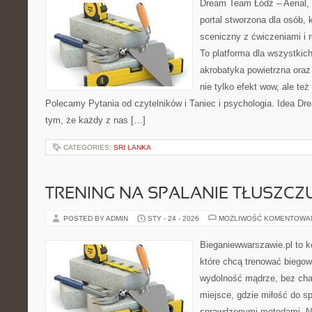
Dream Team Łódź – Aerial, 
portal stworzona dla osób, 
sceniczny z ćwiczeniami i r
To platforma dla wszystkich
akrobatyka powietrzna oraz 
nie tylko efekt wow, ale też
Polecamy Pytania od czytelników i Taniec i psychologia. Idea Dr
tym, że każdy z nas […]
CATEGORIES:
SRI LANKA
TRENING NA SPALANIE TŁUSZCZ
POSTED BY ADMIN
STY - 24 - 2026
MOŻLIWOŚĆ KOMENTOWA
Bieganiewwarszawie.pl to k
które chcą trenować biegowo
wydolność mądrze, bez chao
miejsce, gdzie miłość do sp
sprawdzonymi metodami. Ni