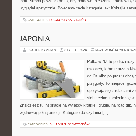
lodu. Strona powstała po to, aby domowe mieszanie smaków było
wyglądał apetycznie. Polecamy takie kategorie jak: Koktajle sez
CATEGORIES:
DIAGNOSTYKA CHORÓB
JAPONIA
POSTED BY ADMIN
STY - 16 - 2026
MOŻLIWOŚĆ KOMENTOWA
Polka w NZ to podróżniczy 
osobach, które marzą o Now
do Oz albo po prostu chcą 
przygody. To miejsce, gdzi
spotykają się z relacjami z
sightseeing zamienia się 
Znajdziesz tu inspiracje na wyjazdy krótkie i długie, na road trip
wędrówkę pełną emocji. Kategorie do czytania […]
CATEGORIES:
SKŁADNIKI KOSMETYKÓW