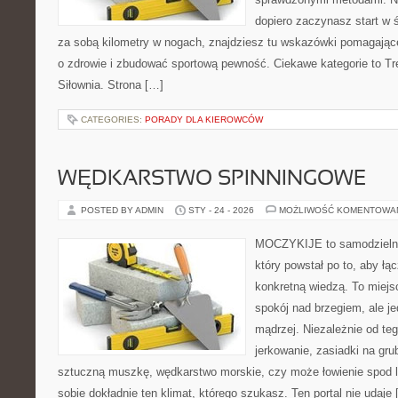
dopiero zaczynasz start w 
za sobą kilometry w nogach, znajdziesz tu wskazówki pomagające
o zdrowie i zbudować sportową pewność. Ciekawe kategorie to Tre
Siłownia. Strona […]
CATEGORIES:
PORADY DLA KIEROWCÓW
WĘDKARSTWO SPINNINGOWE
POSTED BY ADMIN
STY - 24 - 2026
MOŻLIWOŚĆ KOMENTOWA
MOCZYKIJE to samodzielny 
który powstał po to, aby ł
konkretną wiedzą. To miejs
spokój nad brzegiem, ale j
mądrzej. Niezależnie od teg
jerkowanie, zasiadki na grub
sztuczną muszkę, wędkarstwo morskie, czy może łowienie spo
sobie dokładnie ten klimat, którego szukasz. Ten portal nie udaje