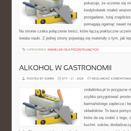
pokazuje, że uczenie się m
kiedykolwiek miałeś wrażen
przegadane, tutaj znajdzies
pomagają ogarnąć nawet naj
Na stronie czeka połączenie treści, które łączą praktyczne uczen
świata nauki. Z jednej strony pojawiają się materiały o tym, jak l
CATEGORIES:
ANGIELSKI DLA POCZĄTKUJĄCYCH
ALKOHOL W GASTRONOMII
POSTED BY ADMIN
STY - 17 - 2026
MOŻLIWOŚĆ KOMENTOWA
zrobdrinka.pl to przyjazne 
szybko przygotować proste
barmańskiego zaplecza i b
składników. To baza pomys
które da się zrobić z tego,
kuchni: soków, dosładzaczy