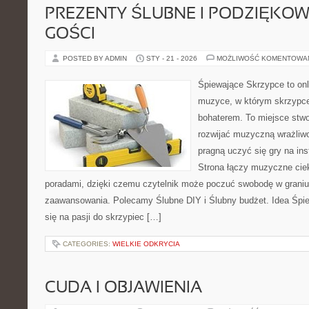
PREZENTY ŚLUBNE I PODZIĘKO
GOŚCI
POSTED BY ADMIN
STY - 21 - 2026
MOŻLIWOŚĆ KOMENTOWA
Śpiewające Skrzypce to on
muzyce, w którym skrzypce
bohaterem. To miejsce stwo
rozwijać muzyczną wrażliwo
pragną uczyć się gry na i
Strona łączy muzyczne cie
poradami, dzięki czemu czytelnik może poczuć swobodę w graniu
zaawansowania. Polecamy Ślubne DIY i Ślubny budżet. Idea Śpie
się na pasji do skrzypiec […]
CATEGORIES:
WIELKIE ODKRYCIA
CUDA I OBJAWIENIA