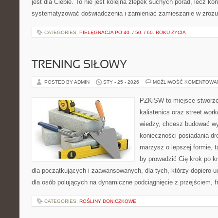
jest dla Ciebie. To nie jest kolejna zlepek suchych porad, lecz 
systematyzować doświadczenia i zamieniać zamieszanie w zrozu
CATEGORIES:
PIELĘGNACJA PO 40. / 50. / 60. ROKU ŻYCIA
TRENING SIŁOWY
POSTED BY ADMIN
STY - 25 - 2026
MOŻLIWOŚĆ KOMENTOWA
PZKiSW to miejsce stworzo
kalistenics oraz street work
wiedzy, chcesz budować w
konieczności posiadania dro
marzysz o lepszej formie, ta
by prowadzić Cię krok po kr
dla początkujących i zaawansowanych, dla tych, którzy dopiero u
dla osób polujących na dynamiczne podciągnięcie z przejściem, fr
CATEGORIES:
ROŚLINY DONICZKOWE