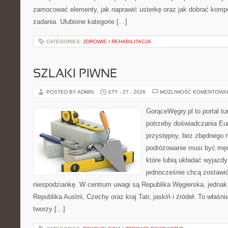
zamocować elementy, jak naprawić usterkę oraz jak dobrać komp
zadania. Ulubione kategorie […]
CATEGORIES:
ZDROWIE I REHABILITACJA
SZLAKI PIWNE
POSTED BY ADMIN
STY - 27 - 2026
MOŻLIWOŚĆ KOMENTOWA
GorąceWęgry.pl to portal tu
potrzeby doświadczania Eu
przystępny, bez zbędnego n
podróżowanie musi być męc
które lubią układać wyjazdy
jednocześnie chcą zostawić
niespodziankę. W centrum uwagi są Republika Węgierska, jednak n
Republika Austrii, Czechy oraz kraj Tatr, jaskiń i źródeł. To właśni
tworzy […]