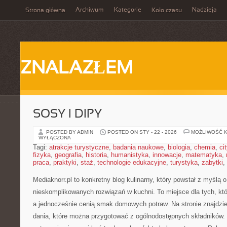
Archiwum
Kategorie
Nadzieja
Strona główna
Koło czasu
ZNALAZŁEM
SOSY I DIPY
POSTED BY ADMIN
POSTED ON STY - 22 - 2026
MOŻLIWOŚĆ 
WYŁĄCZONA
Tagi:
atrakcje turystyczne
,
badania naukowe
,
biologia
,
chemia
,
ci
fizyka
,
geografia
,
historia
,
humanistyka
,
innowacje
,
matematyka
,
praca
,
praktyki
,
staż
,
technologie edukacyjne
,
turystyka
,
zabytki
,
Mediaknorr.pl to konkretny blog kulinarny, który powstał z myślą
nieskomplikowanych rozwiązań w kuchni. To miejsce dla tych, kt
a jednocześnie cenią smak domowych potraw. Na stronie znajdzie
dania, które można przygotować z ogólnodostępnych składników. 