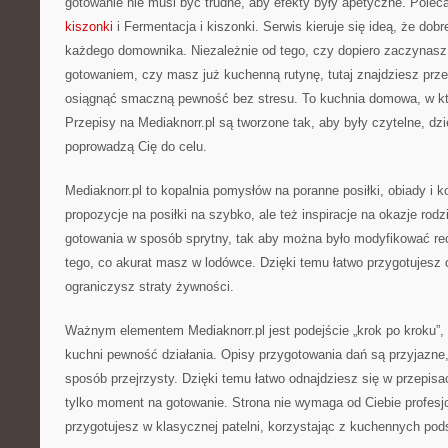
gotowanie nie musi być trudne, aby efekty były apetyczne. Pole
kiszonki
i Fermentacja i kiszonki. Serwis kieruje się ideą, że dob
każdego domownika. Niezależnie od tego, czy dopiero zaczynasz
gotowaniem, czy masz już kuchenną rutynę, tutaj znajdziesz prze
osiągnąć smaczną pewność bez stresu. To kuchnia domowa, w któ
Przepisy na Mediaknorr.pl są tworzone tak, aby były czytelne, dz
poprowadzą Cię do celu.
Mediaknorr.pl to kopalnia pomysłów na poranne posiłki, obiady i ko
propozycje na posiłki na szybko, ale też inspiracje na okazje rod
gotowania w sposób sprytny, tak aby można było modyfikować re
tego, co akurat masz w lodówce. Dzięki temu łatwo przygotujesz 
ograniczysz straty żywności.
Ważnym elementem Mediaknorr.pl jest podejście „krok po kroku”
kuchni pewność działania. Opisy przygotowania dań są przyjazne,
sposób przejrzysty. Dzięki temu łatwo odnajdziesz się w przepis
tylko moment na gotowanie. Strona nie wymaga od Ciebie profesjo
przygotujesz w klasycznej patelni, korzystając z kuchennych pod