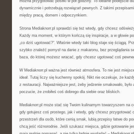
można przygotować posiłki w pół godziny. To idealne podejście dla
dynamicznie i potrzebują rozwiązań pewnych. Z takimi przepisami
między pracą, domem i odpoczynkiem.
Strona Mediaknorr.pl sprawdzi się też wtedy, gdy chcesz odśwież
Każdy ma moment, w którym kończą się inspiracje, a w głowie poja
„co dziś ugotować?”. Właśnie wtedy taki blog staje się ściągą. 
szybko znaleźć pomysł na danie z makaronu, bez przeglądania set
baza, do której możesz wracać, gdy chcesz ugotować coś pewne
W Mediaknorr.pl ważna jest również atmosfera. To nie jest miejsc
ideał. Tutaj liczy się kuchenny spokój. Nikt nie oczekuje, że każd
z restauracji. Najważniejsze jest, żeby jedzenie smakowało, było
poczucie, że zrobiłeś coś dobrego dla siebie oraz bliskich.
Mediaknorr.pl może stać się Twoim kulinarnym towarzyszem na c
gdy gotujesz coś prostego, jak i wtedy, gdy chcesz przygotować 
przestrzeń dla osób, które cenią smak, lubią przepisy łatwe do po
chcą jeść różnorodnie. Jeśli szukasz miejsca, gdzie gotowanie je
mają realnie pomagać, a nie tylko ładnie wyglądać – Mediaknorr.pl 