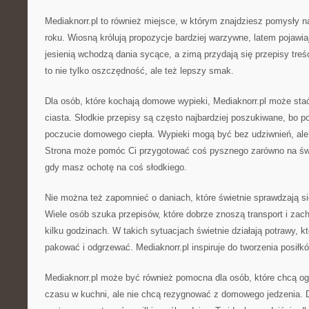
Mediaknorr.pl to również miejsce, w którym znajdziesz pomysły 
roku. Wiosną królują propozycje bardziej warzywne, latem pojawia
jesienią wchodzą dania sycące, a zimą przydają się przepisy tr
to nie tylko oszczędność, ale też lepszy smak.
Dla osób, które kochają domowe wypieki, Mediaknorr.pl może sta
ciasta. Słodkie przepisy są często najbardziej poszukiwane, bo po
poczucie domowego ciepła. Wypieki mogą być bez udziwnień, ale 
Strona może pomóc Ci przygotować coś pysznego zarówno na świę
gdy masz ochotę na coś słodkiego.
Nie można też zapomnieć o daniach, które świetnie sprawdzają si
Wiele osób szuka przepisów, które dobrze znoszą transport i za
kilku godzinach. W takich sytuacjach świetnie działają potrawy, 
pakować i odgrzewać. Mediaknorr.pl inspiruje do tworzenia posił
Mediaknorr.pl może być również pomocna dla osób, które chcą og
czasu w kuchni, ale nie chcą rezygnować z domowego jedzenia. 