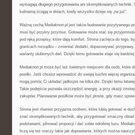
wymagają długiego przygotowania ani skomplikowanych technik. 
kulinarną ściągą w dniach, kiedy wszystko dzieje się „na już”.
Ważną cechą Mediaknorr.pl jest także budowanie pozytywnego pod
musi być przykry przymus. Gotowanie może stać się przyjemnoś
pod ręką przepisy, które dają komfort. Strona zachęca do tego,
granicach rozsądku – zmieniać dodatki, dopasowywać przyprawy,
warianty ulubionych dań. Dzięki temu gotowanie staje się bardziej
Mediaknorr.pl może być też świetnym miejscem dla osób, które d
posiłki. Jeśli chcesz wprowadzić do swojej kuchni więcej organizac
mogą pomóc Ci układać jadłospis na kilka dni. Dzięki temu łatwiej
Takie podejście pozwala oszczędzić energię, a przy okazji zmnie
zakupów. Planowanie posiłków może być proste, gdy masz spraw
Strona jest również przyjazna osobom, które lubią gotować w duch
znać skomplikowanych technik, aby przygotować smaczny obiad.
podstawami, pilnować proporcji i dać sobie odrobinę luzu. Mediakn
liczą się też rzeczy takie jak doprawianie, których można nauczyć