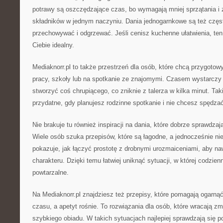
potrawy są oszczędzające czas, bo wymagają mniej sprzątania i 
składników w jednym naczyniu. Dania jednogarnkowe są też częst
przechowywać i odgrzewać. Jeśli cenisz kuchenne ułatwienia, ten 
Ciebie idealny.
Mediaknorr.pl to także przestrzeń dla osób, które chcą przygoto
pracy, szkoły lub na spotkanie ze znajomymi. Czasem wystarczy 
stworzyć coś chrupiącego, co zniknie z talerza w kilka minut. Ta
przydatne, gdy planujesz rodzinne spotkanie i nie chcesz spędzać
Nie brakuje tu również inspiracji na dania, które dobrze sprawdzają
Wiele osób szuka przepisów, które są łagodne, a jednocześnie nie
pokazuje, jak łączyć prostotę z drobnymi urozmaiceniami, aby na
charakteru. Dzięki temu łatwiej uniknąć sytuacji, w której codzien
powtarzalne.
Na Mediaknorr.pl znajdziesz też przepisy, które pomagają ogarnąć
czasu, a apetyt rośnie. To rozwiązania dla osób, które wracają z
szybkiego obiadu. W takich sytuacjach najlepiej sprawdzają się po