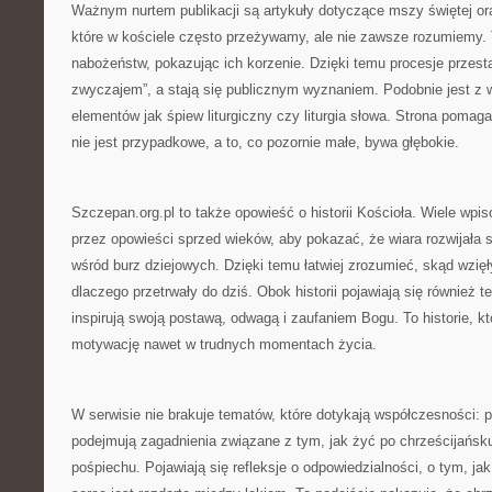
Ważnym nurtem publikacji są artykuły dotyczące mszy świętej or
które w kościele często przeżywamy, ale nie zawsze rozumiemy. 
nabożeństw, pokazując ich korzenie. Dzięki temu procesje przest
zwyczajem”, a stają się publicznym wyznaniem. Podobnie jest z 
elementów jak śpiew liturgiczny czy liturgia słowa. Strona pomaga 
nie jest przypadkowe, a to, co pozornie małe, bywa głębokie.
Szczepan.org.pl to także opowieść o historii Kościoła. Wiele wpi
przez opowieści sprzed wieków, aby pokazać, że wiara rozwijała 
wśród burz dziejowych. Dzięki temu łatwiej zrozumieć, skąd wzięły
dlaczego przetrwały do dziś. Obok historii pojawiają się również t
inspirują swoją postawą, odwagą i zaufaniem Bogu. To historie, kt
motywację nawet w trudnych momentach życia.
W serwisie nie brakuje tematów, które dotykają współczesności:
podejmują zagadnienia związane z tym, jak żyć po chrześcijańsk
pośpiechu. Pojawiają się refleksje o odpowiedzialności, o tym, j