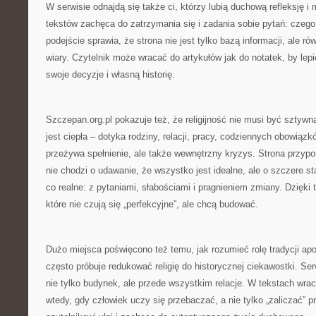
W serwisie odnajdą się także ci, którzy lubią duchową refleksję i
tekstów zachęca do zatrzymania się i zadania sobie pytań: czeg
podejście sprawia, że strona nie jest tylko bazą informacji, ale 
wiary. Czytelnik może wracać do artykułów jak do notatek, by lep
swoje decyzje i własną historię.
Szczepan.org.pl pokazuje też, że religijność nie musi być sztywna
jest ciepła – dotyka rodziny, relacji, pracy, codziennych obowiązk
przeżywa spełnienie, ale także wewnętrzny kryzys. Strona przypo
nie chodzi o udawanie, że wszystko jest idealne, ale o szczere 
co realne: z pytaniami, słabościami i pragnieniem zmiany. Dzięki t
które nie czują się „perfekcyjne”, ale chcą budować.
Dużo miejsca poświęcono też temu, jak rozumieć rolę tradycji apos
często próbuje redukować religię do historycznej ciekawostki. Ser
nie tylko budynek, ale przede wszystkim relacje. W tekstach wra
wtedy, gdy człowiek uczy się przebaczać, a nie tylko „zaliczać” pr