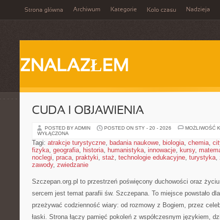
Archiwum
Kategorie
Nadzieja
Strona główna
Koło czasu
ZNALAZŁEM
CUDA I OBJAWIENIA
POSTED BY ADMIN
POSTED ON STY - 20 - 2026
MOŻLIWOŚĆ 
WYŁĄCZONA
Tagi:
atrakcje turystyczne
,
badania naukowe
,
biologia
,
chemia
,
ci
fizyka
,
geografia
,
historia
,
humanistyka
,
innowacje
,
kursy
,
matem
noclegi
,
praca
,
praktyki
,
staż
,
technologie edukacyjne
,
turystyka
,
zawody
,
zwiedzanie
Szczepan.org.pl to przestrzeń poświęcony duchowości oraz życiu
sercem jest temat parafii św. Szczepana. To miejsce powstało dl
przeżywać codzienność wiary: od rozmowy z Bogiem, przez celebr
łaski. Strona łączy pamięć pokoleń z współczesnym językiem, dzię