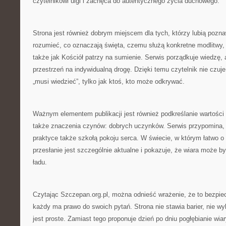
czytelnikowi ulgi i zachęca do autentycznego życia duchowego.
Strona jest również dobrym miejscem dla tych, którzy lubią poznaw
rozumieć, co oznaczają święta, czemu służą konkretne modlitwy, 
także jak Kościół patrzy na sumienie. Serwis porządkuje wiedzę,
przestrzeń na indywidualną drogę. Dzięki temu czytelnik nie czuje
„musi wiedzieć”, tylko jak ktoś, kto może odkrywać.
Ważnym elementem publikacji jest również podkreślanie wartości 
także znaczenia czynów: dobrych uczynków. Serwis przypomina, 
praktyce także szkołą pokoju serca. W świecie, w którym łatwo o ko
przesłanie jest szczególnie aktualne i pokazuje, że wiara może 
ładu.
Czytając Szczepan.org.pl, można odnieść wrażenie, że to bezpiec
każdy ma prawo do swoich pytań. Strona nie stawia barier, nie wyk
jest proste. Zamiast tego proponuje dzień po dniu pogłębianie wia