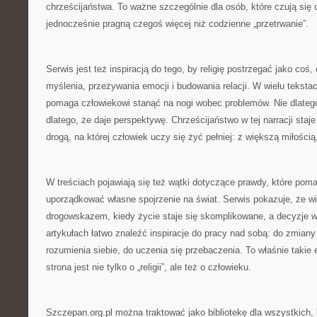
chrześcijaństwa. To ważne szczególnie dla osób, które czują się
jednocześnie pragną czegoś więcej niż codzienne „przetrwanie”.
Serwis jest też inspiracją do tego, by religię postrzegać jako co
myślenia, przeżywania emocji i budowania relacji. W wielu tekst
pomaga człowiekowi stanąć na nogi wobec problemów. Nie dlatego
dlatego, że daje perspektywę. Chrześcijaństwo w tej narracji staje
drogą, na której człowiek uczy się żyć pełniej: z większą miłości
W treściach pojawiają się też wątki dotyczące prawdy, które poma
uporządkować własne spojrzenie na świat. Serwis pokazuje, że w
drogowskazem, kiedy życie staje się skomplikowane, a decyzje 
artykułach łatwo znaleźć inspiracje do pracy nad sobą: do zmian
rozumienia siebie, do uczenia się przebaczenia. To właśnie takie 
strona jest nie tylko o „religii”, ale też o człowieku.
Szczepan.org.pl można traktować jako bibliotekę dla wszystkich, 