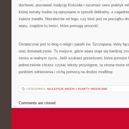
duchowe, poznawać tradycję Kościoła i rozumieć sens praktyk reli
której tematy trudne są opisywane w sposób delikatny, a zagadn
świeże światło. Niezależnie od tego, czy ktoś jest na początku dro
wiary, znajdzie tu treści, które pomogą umocnić.
Ostatecznie jest to blog o religii i parafii św. Szczepana, który 
oraz doświadczenie. To miejsce, gdzie wiara staje się bardziej zro
sensu w realnym życiu. Jeśli szukasz przestrzeni, która pomoże
jednocześnie chcesz czytać teksty przystępne, ta strona może s
punktem odniesienia i cichą pomocą na drodze modlitwy.
CATEGORIES:
NAJLEPSZE WIDOKI I PUNKTY WIDOKOWE
Comments are closed.