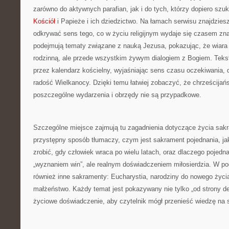
zarówno do aktywnych parafian, jak i do tych, którzy dopiero szu
Kościół
i Papieże i ich dziedzictwo. Na łamach serwisu znajdzies
odkrywać sens tego, co w życiu religijnym wydaje się czasem zn
podejmują tematy związane z nauką Jezusa, pokazując, że wiara ni
rodzinną, ale przede wszystkim żywym dialogiem z Bogiem. Teks
przez kalendarz kościelny, wyjaśniając sens czasu oczekiwania, 
radość Wielkanocy. Dzięki temu łatwiej zobaczyć, że chrześcija
poszczególne wydarzenia i obrzędy nie są przypadkowe.
Szczególne miejsce zajmują tu zagadnienia dotyczące życia sak
przystępny sposób tłumaczy, czym jest sakrament pojednania, jak
zrobić, gdy człowiek wraca po wielu latach, oraz dlaczego pojednan
„wyznaniem win”, ale realnym doświadczeniem miłosierdzia. W 
również inne sakramenty: Eucharystia, narodziny do nowego życi
małżeństwo. Każdy temat jest pokazywany nie tylko „od strony defi
życiowe doświadczenie, aby czytelnik mógł przenieść wiedzę na s