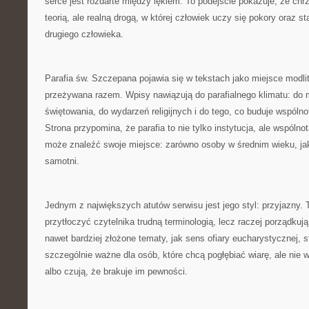
serce jest rozdarte między lękiem. To podejście pokazuje, że chrz
teorią, ale realną drogą, w której człowiek uczy się pokory oraz st
drugiego człowieka.
Parafia św. Szczepana pojawia się w tekstach jako miejsce modlit
przeżywana razem. Wpisy nawiązują do parafialnego klimatu: do 
świętowania, do wydarzeń religijnych i do tego, co buduje wspóln
Strona przypomina, że parafia to nie tylko instytucja, ale wspólno
może znaleźć swoje miejsce: zarówno osoby w średnim wieku, jak i
samotni.
Jednym z największych atutów serwisu jest jego styl: przyjazny. 
przytłoczyć czytelnika trudną terminologią, lecz raczej porządkuj
nawet bardziej złożone tematy, jak sens ofiary eucharystycznej, st
szczególnie ważne dla osób, które chcą pogłębiać wiarę, ale nie 
albo czują, że brakuje im pewności.