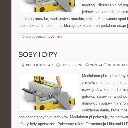
mądrzej. Niezależnie od teg
jerkowanie, zasiadki na grub
sztuczną muszkę, wędkarstwo morskie, czy może łowienie spo
sobie dokładnie ten klimat, którego szukasz. Ten portal nie udaje
CATEGORIES:
PEDIATRIA
SOSY I DIPY
POSTED BY ADMIN
STY - 22 - 2026
MOŻLIWOŚĆ KOMENTOWA
Mediaknorr.pl to konkretny b
z myślą o osobach szukaj
rozwiązań w kuchni. To miej
gotować sprawnie, a jedno
domowych potraw. Na stroni
codzienne dania, które mo
ogólnodostępnych składników. Mediaknorr.pl pokazuje, że gotowan
efekty były apetyczne. Polecamy także Fermentacja i kiszonki i F