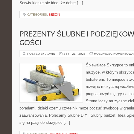
Serwis kieruje się ideą, że dobre […]
CATEGORIES:
BĘDZIN
PREZENTY ŚLUBNE I PODZIĘKO
GOŚCI
POSTED BY ADMIN
STY - 21 - 2026
MOŻLIWOŚĆ KOMENTOWA
Śpiewające Skrzypce to on
muzyce, w którym skrzypce
bohaterem. To miejsce stwo
rozwijać muzyczną wrażliwo
pragną uczyć się gry na i
Strona łączy muzyczne cie
poradami, dzięki czemu czytelnik może poczuć swobodę w graniu
zaawansowania. Polecamy Ślubne DIY i Ślubny budżet. Idea Śpie
się na pasji do skrzypiec […]