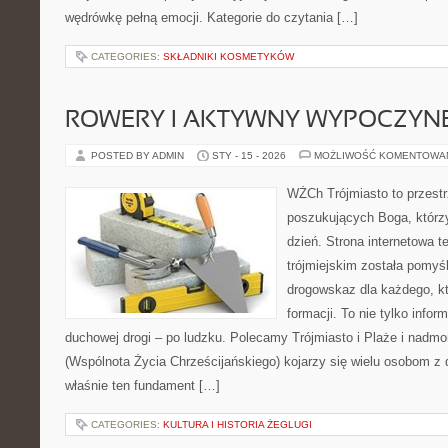
wędrówkę pełną emocji. Kategorie do czytania […]
CATEGORIES:
SKŁADNIKI KOSMETYKÓW
ROWERY I AKTYWNY WYPOCZYN
POSTED BY ADMIN
STY - 15 - 2026
MOŻLIWOŚĆ KOMENTOWA
WŻCh Trójmiasto to przest
poszukujących Boga, którz
dzień. Strona internetowa t
trójmiejskim została pomyś
drogowskaz dla każdego, k
formacji. To nie tylko infor
duchowej drogi – po ludzku. Polecamy Trójmiasto i Plaże i nadm
(Wspólnota Życia Chrześcijańskiego) kojarzy się wielu osobom z 
właśnie ten fundament […]
CATEGORIES:
KULTURA I HISTORIA ŻEGLUGI