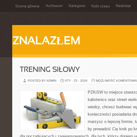
Archiwum
Kategorie
Nadzieja
Strona główna
Koło czasu
ZNALAZŁEM
TRENING SIŁOWY
POSTED BY ADMIN
STY - 25 - 2026
MOŻLIWOŚĆ KOMENTOWA
PZKiSW to miejsce stworzo
kalistenics oraz street work
wiedzy, chcesz budować w
konieczności posiadania dro
marzysz o lepszej formie, ta
by prowadzić Cię krok po kr
dla początkujących i zaawansowanych, dla tych, którzy dopiero u