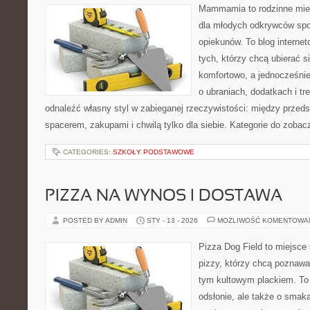
Mammamia to rodzinne miej
dla młodych odkrywców spo
opiekunów. To blog interne
tych, którzy chcą ubierać s
komfortowo, a jednocześnie 
o ubraniach, dodatkach i tr
odnaleźć własny styl w zabieganej rzeczywistości: między przeds
spacerem, zakupami i chwilą tylko dla siebie. Kategorie do zobac
CATEGORIES:
SZKOŁY PODSTAWOWE
PIZZA NA WYNOS I DOSTAWA
POSTED BY ADMIN
STY - 13 - 2026
MOŻLIWOŚĆ KOMENTOWA
Pizza Dog Field to miejsce
pizzy, którzy chcą poznawa
tym kultowym plackiem. To 
odsłonie, ale także o smaka