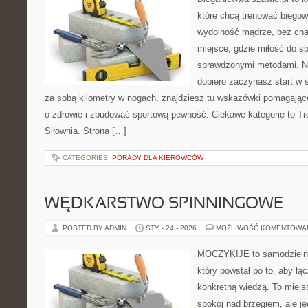
które chcą trenować biegowo
wydolność mądrze, bez chao
miejsce, gdzie miłość do sp
sprawdzonymi metodami. Ni
dopiero zaczynasz start w 
za sobą kilometry w nogach, znajdziesz tu wskazówki pomagające
o zdrowie i zbudować sportową pewność. Ciekawe kategorie to Tre
Siłownia. Strona […]
CATEGORIES:
PORADY DLA KIEROWCÓW
WĘDKARSTWO SPINNINGOWE
POSTED BY ADMIN
STY - 24 - 2026
MOŻLIWOŚĆ KOMENTOWA
MOCZYKIJE to samodzielny 
który powstał po to, aby ł
konkretną wiedzą. To miejs
spokój nad brzegiem, ale j