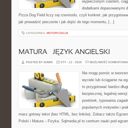
wypieczonym ciastem, ciąg
dodatkami dopasowanymi do
Pizza Dog Field liczy się rzemiosło, czyli konkret: jak przygotowa
jak prowadzić pieczenie i jak dojść do tego momentu, […]
CATEGORIES:
MOTORYZACJA
MATURA – JĘZYK ANGIELSKI
POSTED BY ADMIN
STY - 12 - 2026
MOŻLIWOŚĆ KOMENTOWA
Nie mogę pomóc w tworzeniu
wycieki lub ściąganie na e
to przygotować bardzo dług
bezpiecznej, legalnej wersji
powtórek, typowania zagad
popularnych motywów i pra
masz gotowy tekst (bez HTML, bez linków). Zobacz także Egzami
Polski i Matura – Fizyka. Sqlmedia.pl to centrum nauki pod egza