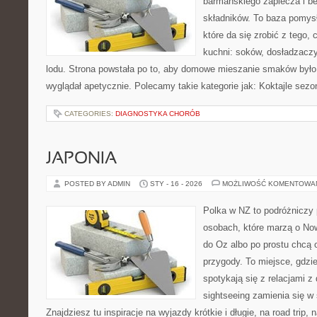
barmańskiego zaplecza i b
składników. To baza pomys
które da się zrobić z tego,
kuchni: soków, dosładzaczy
lodu. Strona powstała po to, aby domowe mieszanie smaków było
wyglądał apetycznie. Polecamy takie kategorie jak: Koktajle sez
CATEGORIES:
DIAGNOSTYKA CHORÓB
JAPONIA
POSTED BY ADMIN
STY - 16 - 2026
MOŻLIWOŚĆ KOMENTOWA
Polka w NZ to podróżniczy 
osobach, które marzą o Now
do Oz albo po prostu chcą 
przygody. To miejsce, gdzi
spotykają się z relacjami z
sightseeing zamienia się 
Znajdziesz tu inspiracje na wyjazdy krótkie i długie, na road trip