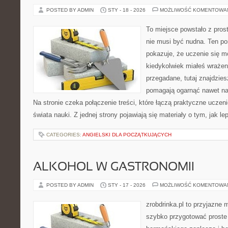
POSTED BY ADMIN
STY - 18 - 2026
MOŻLIWOŚĆ KOMENTOWA
To miejsce powstało z pros
nie musi być nudna. Ten po
pokazuje, że uczenie się m
kiedykolwiek miałeś wrażen
przegadane, tutaj znajdzies
pomagają ogarnąć nawet naj
Na stronie czeka połączenie treści, które łączą praktyczne uczen
świata nauki. Z jednej strony pojawiają się materiały o tym, jak l
CATEGORIES:
ANGIELSKI DLA POCZĄTKUJĄCYCH
ALKOHOL W GASTRONOMII
POSTED BY ADMIN
STY - 17 - 2026
MOŻLIWOŚĆ KOMENTOWA
zrobdrinka.pl to przyjazne 
szybko przygotować proste