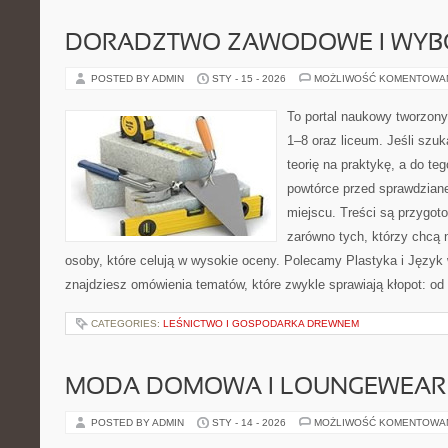
DORADZTWO ZAWODOWE I WYB
POSTED BY ADMIN
STY - 15 - 2026
MOŻLIWOŚĆ KOMENTOWA
To portal naukowy tworzony
1–8 oraz liceum. Jeśli szuk
teorię na praktykę, a do t
powtórce przed sprawdzian
miejscu. Treści są przygot
zarówno tych, którzy chcą n
osoby, które celują w wysokie oceny. Polecamy Plastyka i Język 
znajdziesz omówienia tematów, które zwykle sprawiają kłopot: od
CATEGORIES:
LEŚNICTWO I GOSPODARKA DREWNEM
MODA DOMOWA I LOUNGEWEAR
POSTED BY ADMIN
STY - 14 - 2026
MOŻLIWOŚĆ KOMENTOWA