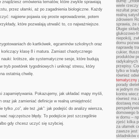
dumę: „zrobi
ie znajdziesz omówienia tematów, które zwykle sprawiają
wiele rzeczy
tekstu, przez ułamki, aż po zagadnienia biologiczne. Każdy
rezultat prac
realną satys
ęczyć: najpierw pojawia się proste wprowadzenie, potem
zdrowiem R
rzykłady, które pozwalają utrwalić to, co najważniejsze.
sprawia, że 
Długie skła
glukozowo-f
niepokój, z
domu pozwal
przygotowaniach do kartkówek, egzaminów szkolnych oraz
naprawdę tra
t kończący klasę 8 i matura. Zamiast chaotycznego
cukier, tłus
produktów pe
nauki: krótsze, ale systematyczne sesje, które budują
radykalnych 
przepisy. Co
w tryb powtórek tygodniowych i uniknąć stresu, który
tylko w trad
na ostatnią chwilę.
również odw
tematyczny
porady diete
w jednym mi
i zapamiętywania. Pokazujemy, jak układać mapy myśli,
kontra wiec
również ma 
h oraz jak zamieniać definicje w realną umiejętność
dostawą moż
perspektywi
tylko „co”, ale też „jak”: jak podejść do analizy wiersza,
domowego bu
ywać najczęstsze błędy. To podejście jest szczególnie
w domu – np.
zjeść kilka 
lbo gdy chcesz uczyć się szybciej.
za ułamek ce
zawsze jest
składników 