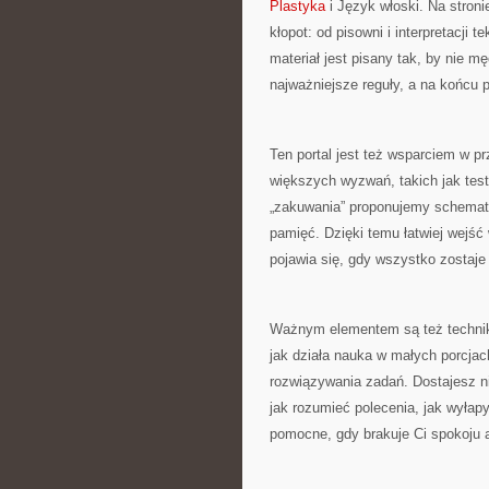
Plastyka
i Język włoski. Na stron
kłopot: od pisowni i interpretacji 
materiał jest pisany tak, by nie m
najważniejsze reguły, a na końcu p
Ten portal jest też wsparciem w 
większych wyzwań, takich jak tes
„zakuwania” proponujemy schemat 
pamięć. Dzięki temu łatwiej wejść 
pojawia się, gdy wszystko zostaje 
Ważnym elementem są też technik
jak działa nauka w małych porcjac
rozwiązywania zadań. Dostajesz nie 
jak rozumieć polecenia, jak wyłap
pomocne, gdy brakuje Ci spokoju a