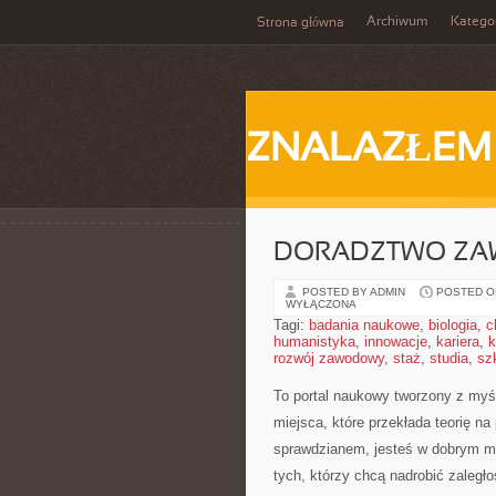
Archiwum
Katego
Strona główna
ZNALAZŁEM
DORADZTWO ZA
POSTED BY ADMIN
POSTED ON
WYŁĄCZONA
Tagi:
badania naukowe
,
biologia
,
c
humanistyka
,
innowacje
,
kariera
,
k
rozwój zawodowy
,
staż
,
studia
,
sz
To portal naukowy tworzony z myśl
miejsca, które przekłada teorię n
sprawdzianem, jesteś w dobrym mi
tych, którzy chcą nadrobić zaległo