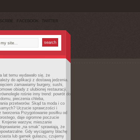
SCRIBE
FACEBOOK
TWITTER
a lat temu wydawało się, że
ależy do aplikacji z dostawą jedzenia.
nięciem zamawiamy burgery, sushi,
mowe obiady z ulubionej restauracji.
wnolegle rośnie inny trend: powrót do
 domu, pieczenia chleba,
ania przetworów. Skąd ta moda i co
samych? Uczucie sprawczości i
z tworzenia Przygotowanie posiłku od
prostego, daje ogromne poczucie
 Krojenie warzyw, mieszanie
doprawianie „na smak” sprawiają, że
iepowtarzalne. Gdy wyciągamy blachę
ciasta lub garnek gulaszu, czujemy