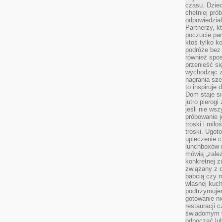
czasu. Dziec
chętniej pr
odpowiedzial
Partnerzy, k
poczucie par
ktoś tylko k
podróże bez
również spo
przenieść si
wychodząc z 
nagrania sze
to inspiruje
Dom staje si
jutro pierog
jeśli nie ws
próbowanie j
troski i mił
troski. Ugot
upieczenie c
lunchboxów n
mówią „zależ
konkretnej z
związany z 
babcią czy 
własnej kuch
podtrzymuje
gotowanie ni
restauracji 
świadomym 
odpocząć lu