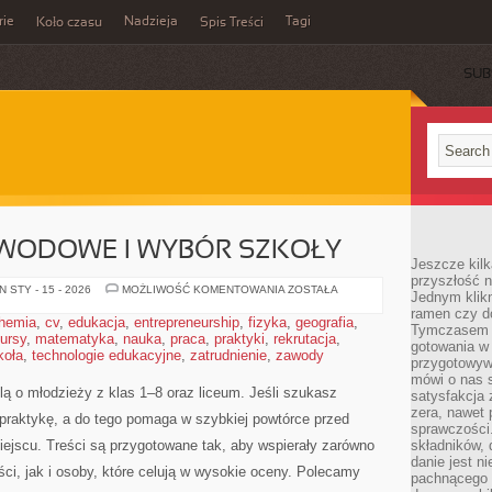
rie
Nadzieja
Tagi
Koło czasu
Spis Treści
SUB
WODOWE I WYBÓR SZKOŁY
Jeszcze kilk
przyszłość n
DORADZTWO
 STY - 15 - 2026
MOŻLIWOŚĆ KOMENTOWANIA
ZOSTAŁA
Jednym klik
ZAWODOWE
ramen czy do
I
hemia
,
cv
,
edukacja
,
entrepreneurship
,
fizyka
,
geografia
,
WYBÓR
Tymczasem ró
ursy
,
matematyka
,
nauka
,
praca
,
praktyki
,
rekrutacja
SZKOŁY
,
gotowania w
koła
,
technologie edukacyjne
,
zatrudnienie
,
zawody
przygotowyw
mówi o nas 
ą o młodzieży z klas 1–8 oraz liceum. Jeśli szukasz
satysfakcja 
zera, nawet 
a praktykę, a do tego pomaga w szybkiej powtórce przed
sprawczości.
ejscu. Treści są przygotowane tak, aby wspierały zarówno
składników, 
danie jest n
ści, jak i osoby, które celują w wysokie oceny. Polecamy
pachnącego 