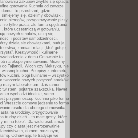
lanowaniu zakupów zwykle się opłaca.
spólne gotowanie Kuchnia od zawsze
 domu. To przestrzeń, gdzie
 śmiejemy się, dzielimy obowiązki.
enie pierogów, przygotowywanie pizzy
to nie tylko praca, ale forma spędzania
i, które uczestniczą w gotowaniu,
óbują nowych smaków, uczą się
ności i podstaw samodzielności.
tórzy dzielą się obowiązkami, budują
tnerstwa, zamiast relacji „ktoś gotuje,
orzysta”. Kreatywność i kulinarne
 wychodzenia z domu Gotowanie to
sób na eksperymentowanie. Możemy
ę do Tajlandii, Włoch czy Meksyku, nie
własnej kuchni. Przepisy z internetu,
fów kuchni, blogi kulinarne – wszystko
 do tworzenia nowych połączeń smaków.
ę małym laboratorium: dziś ramen,
i z twistem, pojutrze szakszuka. Nawet
zystko wychodzi idealnie, samo
est przyjemnością. Kuchnia jako forma
ości Wreszcie domowe jedzenie to forma
owanie rosołu dla chorego domownika,
iasta na urodziny, przygotowanie
a trudny dzień – to małe gesty, które
y mi na tobie”. Dla wielu osób smak
upy czy ciasta jest nierozerwalnie
dzieciństwem, domem rodzinnym,
mamą. Odnawiając te tradycje we