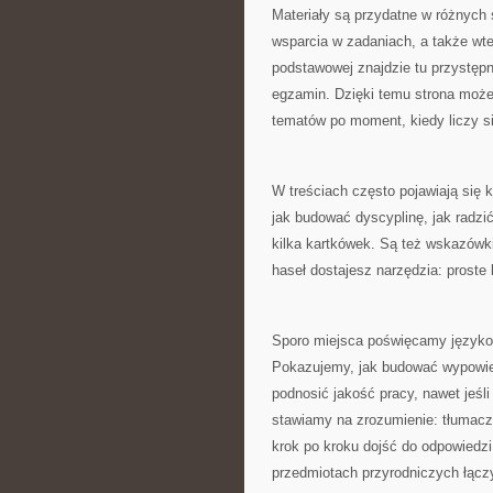
Materiały są przydatne w różnych 
wsparcia w zadaniach, a także wte
podstawowej znajdzie tu przystępn
egzamin. Dzięki temu strona może 
tematów po moment, kiedy liczy s
W treściach często pojawiają się 
jak budować dyscyplinę, jak radzi
kilka kartkówek. Są też wskazówk
haseł dostajesz narzędzia: proste
Sporo miejsca poświęcamy językow
Pokazujemy, jak budować wypowiedź
podnosić jakość pracy, nawet jeśl
stawiamy na zrozumienie: tłumaczy
krok po kroku dojść do odpowiedz
przedmiotach przyrodniczych łącz