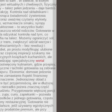
łem to sam”. W świecie, w którym
 jest wirtualnych i chwilowych, fizyczny
y – talerz pełen jedzenia – daje bardzo
fakcję. Kontrola nad składnikami i
osnąca świadomość żywieniowa
coraz uważniej czytamy etykiety.
dy, wzmacniacze smaku, syropy
ruktozowe – to wszystko budzi
właszcza wśród rodziców. Gotowanie w
a odzyskać kontrolę nad tym, co
fia na talerz. Możemy ograniczyć sól,
zcz trans, zwiększyć udział warzyw i
łnoziarnistych – bez rewolucji i
diet, po prostu modyfikując ulubione
raz częściej inspiracji szukamy nie
ycyjnych książkach kucharskich, ale
iedzając specjalistyczny
wortal
poświęcony kulinariom, gdzie przepisy,
tyczne i techniki gotowania są zebrane
ejscu. Ekonomia: domowe jedzenie
zne zamawianie Aspekt finansowy
znaczenie. Jednorazowy obiad z
e być przyjemnością, ale w dłuższej
e nierzadko pożera znaczną część
dżetu. Przygotowanie większej porcji
 zupy, curry, zapiekanki – pozwala
posiłków z jednego gotowania, często
ny restauracyjnej. Gotowanie nie
 tańsze, jeśli używamy egzotycznych
czy produktów premium, ale przy