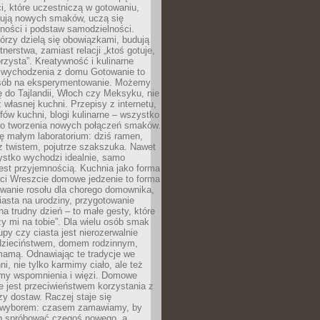
i, które uczestniczą w gotowaniu,
óbują nowych smaków, uczą się
ności i podstaw samodzielności.
tórzy dzielą się obowiązkami, budują
tnerstwa, zamiast relacji „ktoś gotuje,
orzysta”. Kreatywność i kulinarne
 wychodzenia z domu Gotowanie to
sób na eksperymentowanie. Możemy
ę do Tajlandii, Włoch czy Meksyku, nie
własnej kuchni. Przepisy z internetu,
fów kuchni, blogi kulinarne – wszystko
 do tworzenia nowych połączeń smaków.
ę małym laboratorium: dziś ramen,
i z twistem, pojutrze szakszuka. Nawet
zystko wychodzi idealnie, samo
est przyjemnością. Kuchnia jako forma
ości Wreszcie domowe jedzenie to forma
owanie rosołu dla chorego domownika,
iasta na urodziny, przygotowanie
a trudny dzień – to małe gesty, które
y mi na tobie”. Dla wielu osób smak
upy czy ciasta jest nierozerwalnie
dzieciństwem, domem rodzinnym,
mamą. Odnawiając te tradycje we
ni, nie tylko karmimy ciało, ale też
my wspomnienia i więzi. Domowe
e jest przeciwieństwem korzystania z
czy dostaw. Raczej staje się
wyborem: czasem zamawiamy, by
b spróbować czegoś nowego, a