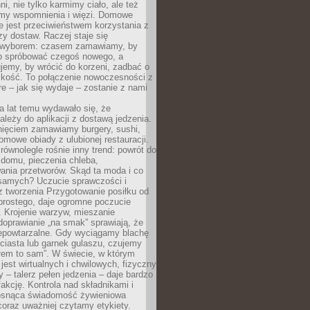
ni, nie tylko karmimy ciało, ale też
my wspomnienia i więzi. Domowe
e jest przeciwieństwem korzystania z
czy dostaw. Raczej staje się
wyborem: czasem zamawiamy, by
b spróbować czegoś nowego, a
jemy, by wrócić do korzeni, zadbać o
iskość. To połączenie nowoczesności z
óre – jak się wydaje – zostanie z nami
a lat temu wydawało się, że
ależy do aplikacji z dostawą jedzenia.
nięciem zamawiamy burgery, sushi,
mowe obiady z ulubionej restauracji.
wnolegle rośnie inny trend: powrót do
 domu, pieczenia chleba,
ania przetworów. Skąd ta moda i co
samych? Uczucie sprawczości i
z tworzenia Przygotowanie posiłku od
prostego, daje ogromne poczucie
 Krojenie warzyw, mieszanie
doprawianie „na smak” sprawiają, że
iepowtarzalne. Gdy wyciągamy blachę
ciasta lub garnek gulaszu, czujemy
łem to sam”. W świecie, w którym
 jest wirtualnych i chwilowych, fizyczny
y – talerz pełen jedzenia – daje bardzo
fakcję. Kontrola nad składnikami i
osnąca świadomość żywieniowa
coraz uważniej czytamy etykiety.