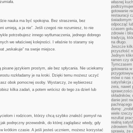
ozumiała.
własnej kuch
podtrzymuje
gotowanie ni
restauracji 
świadomym 
 gdzie nauka ma być spokojna. Bez straszenia, bez
odpocząć lu
i umieją, a ja nie”. Jeśli czegoś nie rozumiesz, to nie
czasem gotu
zdrowie i bl
ykle potrzebujesz innego wytłumaczenia, jednego dobrego
tradycją, kt
nych we właściwej kolejności. I właśnie to staramy się
na długo.
Jeszcze kilk
mat „wskakuje” na swoje miejsce.
przyszłość n
Jednym klik
ramen czy do
Tymczasem ró
są pisane językiem prostym, ale bez spłycania. Nie uciekamy
gotowania w
przygotowyw
prostu rozkładamy je na kroki. Dzięki temu możesz uczyć
mówi o nas 
satysfakcja 
e masz obok pomocnej osoby. Wystarczy, że wybierzesz
zera, nawet 
obisz kilka zadań, a potem wrócisz do tego za dzień lub
sprawczości.
składników, 
danie jest n
pachnącego 
dumę: „zrobi
wiele rzeczy
zycielom i rodzicom, którzy chcą szybko znaleźć pomysł na
rezultat prac
realną satys
jak podręczny przewodnik, do której zaglądasz wtedy, gdy
zdrowiem R
 w krótkim czasie. A jeśli jesteś uczniem, możesz korzystać
sprawia, że 