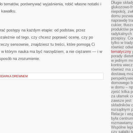
Długie skła
o tematów, porównywać wyjaśnienia, robić własne notatki i
glukozowo-f
 kawałku.
niepokój, z
domu pozwal
naprawdę tra
cukier, tłus
produktów pe
erać postępy na każdym etapie: od podstaw, przez
radykalnych 
iezależnie od tego, czy chcesz poprawić ocenę, czy po
przepisy. Co
tylko w trad
rzeczy sensownie, znajdziesz tu treści, które pomogą Ci
również odw
e, w którym nauka ma być narzędziem, a nie ciężarem — i w
tematyczny
porady diete
sposób na zrozumienie.
w jednym mi
kontra wiec
również ma 
dostawą moż
PODARKA DREWNEM
perspektywi
domowego bu
w domu – np.
zjeść kilka 
za ułamek ce
zawsze jest
składników 
rozsądnym p
Relacje i w
była centrum
rozmawiamy,
Wspólne lepi
czy sałatki 