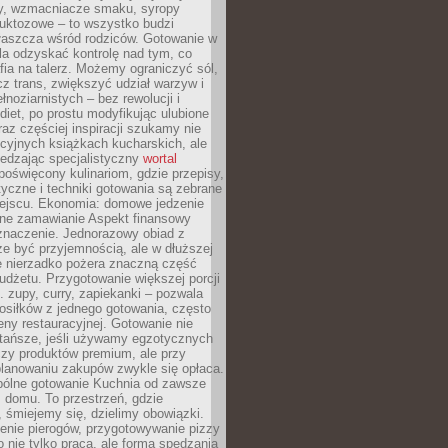
dy, wzmacniacze smaku, syropy
ruktozowe – to wszystko budzi
właszcza wśród rodziców. Gotowanie w
a odzyskać kontrolę nad tym, co
fia na talerz. Możemy ograniczyć sól,
zcz trans, zwiększyć udział warzyw i
łnoziarnistych – bez rewolucji i
diet, po prostu modyfikując ulubione
raz częściej inspiracji szukamy nie
ycyjnych książkach kucharskich, ale
iedzając specjalistyczny
wortal
poświęcony kulinariom, gdzie przepisy,
tyczne i techniki gotowania są zebrane
ejscu. Ekonomia: domowe jedzenie
zne zamawianie Aspekt finansowy
znaczenie. Jednorazowy obiad z
e być przyjemnością, ale w dłuższej
e nierzadko pożera znaczną część
dżetu. Przygotowanie większej porcji
 zupy, curry, zapiekanki – pozwala
posiłków z jednego gotowania, często
ny restauracyjnej. Gotowanie nie
 tańsze, jeśli używamy egzotycznych
czy produktów premium, ale przy
lanowaniu zakupów zwykle się opłaca.
spólne gotowanie Kuchnia od zawsze
 domu. To przestrzeń, gdzie
 śmiejemy się, dzielimy obowiązki.
enie pierogów, przygotowywanie pizzy
to nie tylko praca, ale forma spędzania