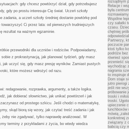
rozsądnym p
sytuacjach: gdy chcesz powtórzyć dział, gdy potrzebujesz
Relacje i w
była centrum
dy, gdy po prostu interesuje Cię świat. Uczeń szkoły
rozmawiamy,
e zadania, a uczeń szkoły średniej dostanie powtórkę pod
Wspólne lepi
czy sałatki 
towarzyszyć Ci przez lata: od pierwszych trudniejszych
czasu. Dziec
ię rezultat na ważnym egzaminie.
chętniej pr
odpowiedzial
Partnerzy, k
poczucie par
ktoś tylko k
krótkie przewodniki dla uczniów i rodziców. Podpowiadamy,
podróże bez
ć sobie z prokrastynacją, jak planować tydzień, gdy masz
również spo
przenieść si
i, jak uczyć się, gdy masz presję wyników. Zamiast pustych
wychodząc z 
nagrania sze
 kroki, które możesz wdrożyć od razu.
to inspiruje
Dom staje si
jutro pierog
jeśli nie ws
i: redagowanie, rozprawka, argumenty, a także logika.
próbowanie j
, jak dobierać słownictwo, jak unikać powtórzeń i jak
troski i mił
troski. Ugot
i zaczynasz od prostego szkicu. Jeśli chodzi o matematykę,
upieczenie c
lunchboxów n
my, skąd biorą się wzory, jak czytać treść zadania i jak
mówią „zależ
i, żeby nie zgadywać, tylko naprawdę analizować. W
konkretnej z
związany z 
ymy terminy z przykładami z życia, bo wtedy wiedza
babcią czy 