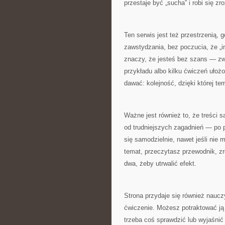
przestaje być „sucha” i robi się zr
Ten serwis jest też przestrzenią,
zawstydzania, bez poczucia, że „inn
znaczy, że jesteś bez szans — zw
przykładu albo kilku ćwiczeń ułożo
dawać: kolejność, dzięki której te
Ważne jest również to, że treści 
od trudniejszych zagadnień — po 
się samodzielnie, nawet jeśli ni
temat, przeczytasz przewodnik, zr
dwa, żeby utrwalić efekt.
Strona przydaje się również nauc
ćwiczenie. Możesz potraktować ją 
trzeba coś sprawdzić lub wyjaśnić