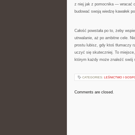
z niej jak z pomocnika — wracać d
budować swoją wiedzę kawałek po
Całość powstała po to, żeby wspi
utrwalanie, aż po ambitne cele. N
prostu lubisz, gdy ktoś tłumaczy 
uczyć się skuteczniej. To miejsc
którym każdy może znaleźć swój 
CATEGORIES:
LEŚNICTWO I GOS
Comments are closed.