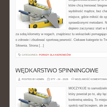
które chcą trenować biegowo
wydolność mądrze, bez chao
miejsce, gdzie miłość do sp
sprawdzonymi metodami. Ni
dopiero zaczynasz start w 
za sobą kilometry w nogach, znajdziesz tu wskazówki pomagające
o zdrowie i zbudować sportową pewność. Ciekawe kategorie to Tre
Siłownia. Strona […]
CATEGORIES:
PORADY DLA KIEROWCÓW
WĘDKARSTWO SPINNINGOWE
POSTED BY ADMIN
STY - 24 - 2026
MOŻLIWOŚĆ KOMENTOWA
MOCZYKIJE to samodzielny 
który powstał po to, aby ł
konkretną wiedzą. To miejs
spokój nad brzegiem, ale j