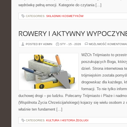
wędrówkę pełną emocji. Kategorie do czytania […]
CATEGORIES:
SKŁADNIKI KOSMETYKÓW
ROWERY I AKTYWNY WYPOCZYN
POSTED BY ADMIN
STY - 15 - 2026
MOŻLIWOŚĆ KOMENTOWA
WŻCh Trójmiasto to przest
poszukujących Boga, którz
dzień. Strona internetowa t
trójmiejskim została pomyś
drogowskaz dla każdego, k
formacji. To nie tylko infor
duchowej drogi – po ludzku. Polecamy Trójmiasto i Plaże i nadm
(Wspólnota Życia Chrześcijańskiego) kojarzy się wielu osobom z 
właśnie ten fundament […]
CATEGORIES:
KULTURA I HISTORIA ŻEGLUGI