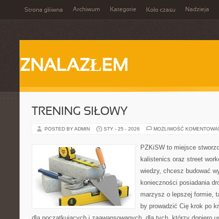
Archiwum
Kategorie
Nadzieja
Strona główna
Koło czasu
ZNALAZŁEM
TRENING SIŁOWY
POSTED BY ADMIN
STY - 25 - 2026
MOŻLIWOŚĆ KOMENTOWA
PZKiSW to miejsce stworzo
kalistenics oraz street work
wiedzy, chcesz budować w
konieczności posiadania dro
marzysz o lepszej formie, ta
by prowadzić Cię krok po kr
dla początkujących i zaawansowanych, dla tych, którzy dopiero u