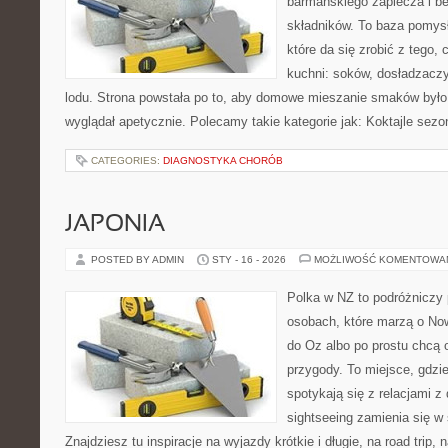
barmańskiego zaplecza i b
składników. To baza pomys
które da się zrobić z tego,
kuchni: soków, dosładzaczy
lodu. Strona powstała po to, aby domowe mieszanie smaków było
wyglądał apetycznie. Polecamy takie kategorie jak: Koktajle sez
CATEGORIES:
DIAGNOSTYKA CHORÓB
JAPONIA
POSTED BY ADMIN
STY - 16 - 2026
MOŻLIWOŚĆ KOMENTOWA
Polka w NZ to podróżniczy 
osobach, które marzą o Now
do Oz albo po prostu chcą 
przygody. To miejsce, gdzi
spotykają się z relacjami z
sightseeing zamienia się 
Znajdziesz tu inspiracje na wyjazdy krótkie i długie, na road trip