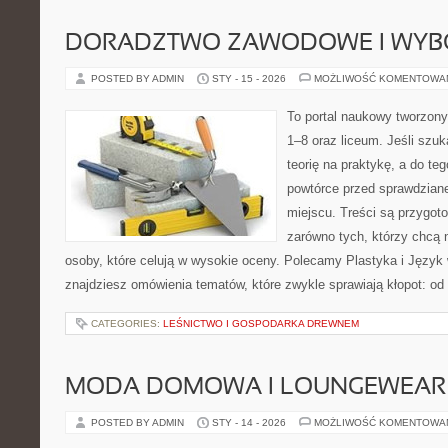
DORADZTWO ZAWODOWE I WYB
POSTED BY ADMIN
STY - 15 - 2026
MOŻLIWOŚĆ KOMENTOWA
To portal naukowy tworzony
1–8 oraz liceum. Jeśli szuk
teorię na praktykę, a do t
powtórce przed sprawdzian
miejscu. Treści są przygot
zarówno tych, którzy chcą n
osoby, które celują w wysokie oceny. Polecamy Plastyka i Język 
znajdziesz omówienia tematów, które zwykle sprawiają kłopot: od
CATEGORIES:
LEŚNICTWO I GOSPODARKA DREWNEM
MODA DOMOWA I LOUNGEWEAR
POSTED BY ADMIN
STY - 14 - 2026
MOŻLIWOŚĆ KOMENTOWA