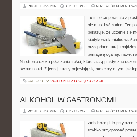
POSTED BY ADMIN
STY - 18 - 2026
MOŻLIWOŚĆ KOMENTOWA
To miejsce powstało z pros
nie musi być nudna. Ten po
pokazuje, że uczenie się m
kiedykolwiek miałeś wrażen
przegadane, tutaj znajdzies
pomagają ogarnąć nawet naj
Na stronie czeka połączenie treści, które łączą praktyczne uczen
świata nauki. Z jednej strony pojawiają się materiały o tym, jak l
CATEGORIES:
ANGIELSKI DLA POCZĄTKUJĄCYCH
ALKOHOL W GASTRONOMII
POSTED BY ADMIN
STY - 17 - 2026
MOŻLIWOŚĆ KOMENTOWA
zrobdrinka.pl to przyjazne 
szybko przygotować proste