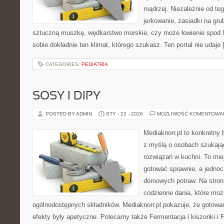
mądrzej. Niezależnie od teg
jerkowanie, zasiadki na grub
sztuczną muszkę, wędkarstwo morskie, czy może łowienie spo
sobie dokładnie ten klimat, którego szukasz. Ten portal nie udaje
CATEGORIES:
PEDIATRIA
SOSY I DIPY
POSTED BY ADMIN
STY - 22 - 2026
MOŻLIWOŚĆ KOMENTOWA
Mediaknorr.pl to konkretny b
z myślą o osobach szukaj
rozwiązań w kuchni. To miej
gotować sprawnie, a jedno
domowych potraw. Na stroni
codzienne dania, które mo
ogólnodostępnych składników. Mediaknorr.pl pokazuje, że gotowan
efekty były apetyczne. Polecamy także Fermentacja i kiszonki i F