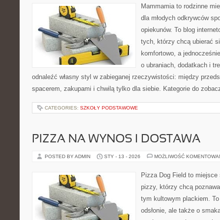
Mammamia to rodzinne miej
dla młodych odkrywców spo
opiekunów. To blog interne
tych, którzy chcą ubierać s
komfortowo, a jednocześnie 
o ubraniach, dodatkach i tr
odnaleźć własny styl w zabieganej rzeczywistości: między przeds
spacerem, zakupami i chwilą tylko dla siebie. Kategorie do zobac
CATEGORIES:
SZKOŁY PODSTAWOWE
PIZZA NA WYNOS I DOSTAWA
POSTED BY ADMIN
STY - 13 - 2026
MOŻLIWOŚĆ KOMENTOWA
Pizza Dog Field to miejsce
pizzy, którzy chcą poznawa
tym kultowym plackiem. To 
odsłonie, ale także o smaka