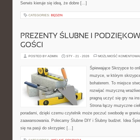
Serwis kieruje się ideą, że dobre […]
CATEGORIES:
BĘDZIN
PREZENTY ŚLUBNE I PODZIĘKO
GOŚCI
POSTED BY ADMIN
STY - 21 - 2026
MOŻLIWOŚĆ KOMENTOWA
Śpiewające Skrzypce to on
muzyce, w którym skrzypce
bohaterem. To miejsce stwo
rozwijać muzyczną wrażliwo
pragną uczyć się gry na i
Strona łączy muzyczne cie
poradami, dzięki czemu czytelnik może poczuć swobodę w graniu
zaawansowania. Polecamy Ślubne DIY i Ślubny budżet. Idea Śpie
się na pasji do skrzypiec […]