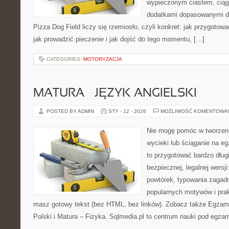
wypieczonym ciastem, ciąg
dodatkami dopasowanymi do
Pizza Dog Field liczy się rzemiosło, czyli konkret: jak przygotowa
jak prowadzić pieczenie i jak dojść do tego momentu, […]
CATEGORIES:
MOTORYZACJA
MATURA – JĘZYK ANGIELSKI
POSTED BY ADMIN
STY - 12 - 2026
MOŻLIWOŚĆ KOMENTOWA
Nie mogę pomóc w tworzeniu
wycieki lub ściąganie na e
to przygotować bardzo dług
bezpiecznej, legalnej wersji
powtórek, typowania zagad
popularnych motywów i pra
masz gotowy tekst (bez HTML, bez linków). Zobacz także Egzami
Polski i Matura – Fizyka. Sqlmedia.pl to centrum nauki pod egza