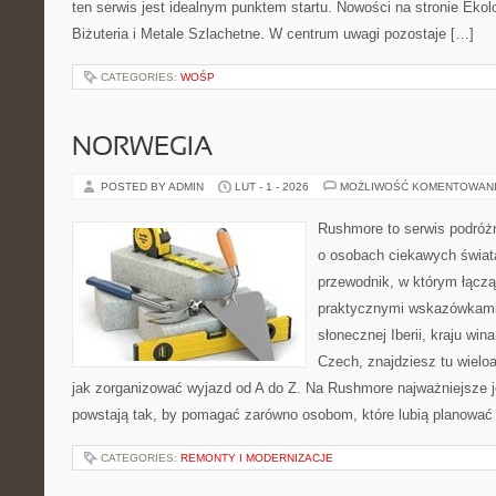
ten serwis jest idealnym punktem startu. Nowości na stronie Eko
Biżuteria i Metale Szlachetne. W centrum uwagi pozostaje […]
CATEGORIES:
WOŚP
NORWEGIA
POSTED BY ADMIN
LUT - 1 - 2026
MOŻLIWOŚĆ KOMENTOWAN
Rushmore to serwis podróżn
o osobach ciekawych świata
przewodnik, w którym łączą 
praktycznymi wskazówkami.
słonecznej Iberii, kraju wina
Czech, znajdziesz tu wielo
jak zorganizować wyjazd od A do Z. Na Rushmore najważniejsze j
powstają tak, by pomagać zarówno osobom, które lubią planować c
CATEGORIES:
REMONTY I MODERNIZACJE