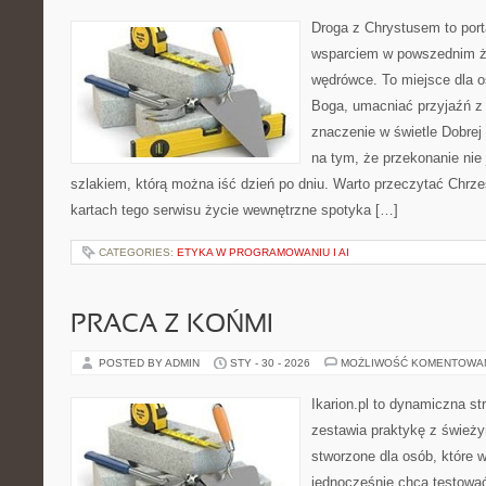
Droga z Chrystusem to porta
wsparciem w powszednim ży
wędrówce. To miejsce dla o
Boga, umacniać przyjaźń 
znaczenie w świetle Dobrej 
na tym, że przekonanie nie 
szlakiem, którą można iść dzień po dniu. Warto przeczytać Chrześ
kartach tego serwisu życie wewnętrzne spotyka […]
CATEGORIES:
ETYKA W PROGRAMOWANIU I AI
PRACA Z KOŃMI
POSTED BY ADMIN
STY - 30 - 2026
MOŻLIWOŚĆ KOMENTOWA
Ikarion.pl to dynamiczna st
zestawia praktykę z śwież
stworzone dla osób, które w
jednocześnie chcą testowa