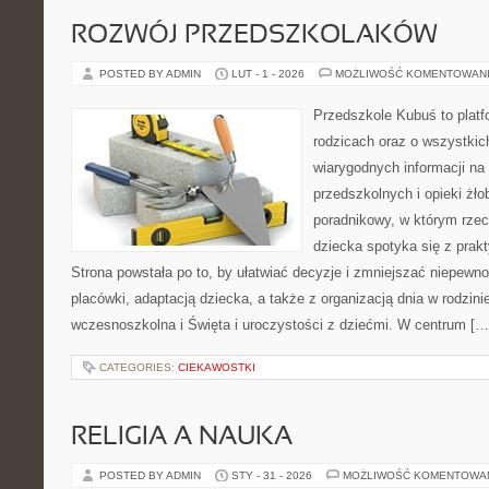
ROZWÓJ PRZEDSZKOLAKÓW
POSTED BY ADMIN
LUT - 1 - 2026
MOŻLIWOŚĆ KOMENTOWAN
Przedszkole Kubuś to plat
rodzicach oraz o wszystkic
wiarygodnych informacji na
przedszkolnych i opieki żło
poradnikowy, w którym rzec
dziecka spotyka się z pra
Strona powstała po to, by ułatwiać decyzje i zmniejszać niepew
placówki, adaptacją dziecka, a także z organizacją dnia w rodzi
wczesnoszkolna i Święta i uroczystości z dziećmi. W centrum […
CATEGORIES:
CIEKAWOSTKI
RELIGIA A NAUKA
POSTED BY ADMIN
STY - 31 - 2026
MOŻLIWOŚĆ KOMENTOWA