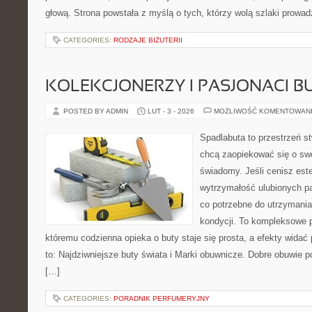
głową. Strona powstała z myślą o tych, którzy wolą szlaki prowa
CATEGORIES:
RODZAJE BIŻUTERII
KOLEKCJONERZY I PASJONACI 
POSTED BY ADMIN
LUT - 3 - 2026
MOŻLIWOŚĆ KOMENTOWAN
Spadlabuta to przestrzeń st
chcą zaopiekować się o sw
świadomy. Jeśli cenisz est
wytrzymałość ulubionych pa
co potrzebne do utrzymania
kondycji. To kompleksowe p
któremu codzienna opieka o buty staje się prosta, a efekty widać 
to: Najdziwniejsze buty świata i Marki obuwnicze. Dobre obuwie pot
[…]
CATEGORIES:
PORADNIK PERFUMERYJNY