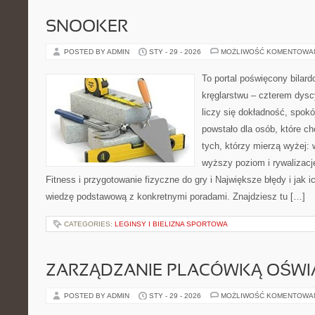
SNOOKER
POSTED BY ADMIN
STY - 29 - 2026
MOŻLIWOŚĆ KOMENTOWA
To portal poświęcony bilard
kręglarstwu – czterem dysc
liczy się dokładność, spokó
powstało dla osób, które chc
tych, którzy mierzą wyżej:
wyższy poziom i rywalizac
Fitness i przygotowanie fizyczne do gry i Największe błędy i jak i
wiedzę podstawową z konkretnymi poradami. Znajdziesz tu […]
CATEGORIES:
LEGINSY I BIELIZNA SPORTOWA
ZARZĄDZANIE PLACÓWKĄ OŚW
POSTED BY ADMIN
STY - 29 - 2026
MOŻLIWOŚĆ KOMENTOWA