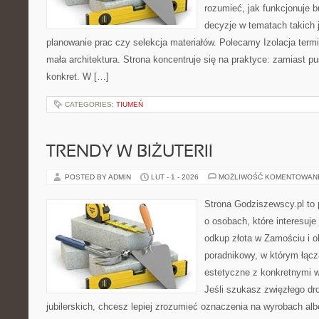
rozumieć, jak funkcjonuje 
decyzje w tematach takich 
planowanie prac czy selekcja materiałów. Polecamy Izolacja termi
mała architektura. Strona koncentruje się na praktyce: zamiast p
konkret. W […]
CATEGORIES:
TIUMEŃ
TRENDY W BIŻUTERII
POSTED BY ADMIN
LUT - 1 - 2026
MOŻLIWOŚĆ KOMENTOWAN
Strona Godziszewscy.pl to 
o osobach, które interesuje 
odkup złota w Zamościu i o
poradnikowy, w którym łącz
estetyczne z konkretnymi
Jeśli szukasz zwięzłego d
jubilerskich, chcesz lepiej zrozumieć oznaczenia na wyrobach al