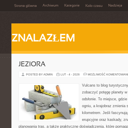
Archiwum
Kategorie
Nadzieja
Strona główna
Koło czasu
ZNALAZŁEM
JEZIORA
POSTED BY ADMIN
LUT - 4 - 2026
MOŻLIWOŚĆ KOMENTOWAN
Vulcans to blog turystyczny
zobaczyć potęgę planety w j
odsłonie. To miejsce, gdzie 
ogniu, a krajobraz zmienia
kilometrem. Jeśli fascynują
erupcyjne oraz kaskady, zn
planowania tras, a także praktyczne doświadczenia, które pomag