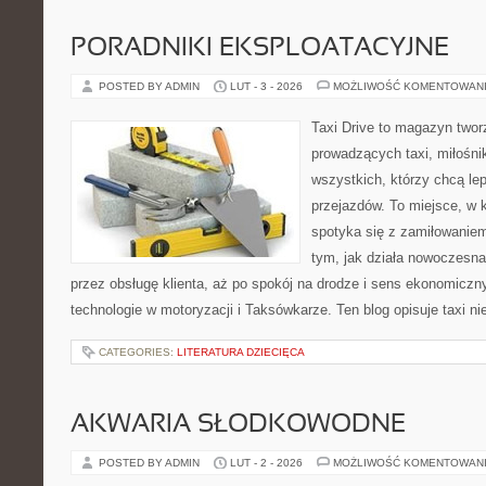
PORADNIKI EKSPLOATACYJNE
POSTED BY ADMIN
LUT - 3 - 2026
MOŻLIWOŚĆ KOMENTOWAN
Taxi Drive to magazyn twor
prowadzących taxi, miłośn
wszystkich, którzy chcą lep
przejazdów. To miejsce, w
spotyka się z zamiłowaniem
tym, jak działa nowoczesna
przez obsługę klienta, aż po spokój na drodze i sens ekonomicz
technologie w motoryzacji i Taksówkarze. Ten blog opisuje taxi ni
CATEGORIES:
LITERATURA DZIECIĘCA
AKWARIA SŁODKOWODNE
POSTED BY ADMIN
LUT - 2 - 2026
MOŻLIWOŚĆ KOMENTOWAN