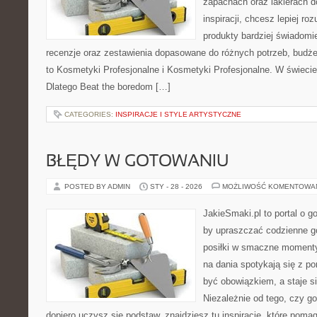
zapachach oraz lakierach d
inspiracji, chcesz lepiej ro
produkty bardziej świadomie
recenzje oraz zestawienia dopasowane do różnych potrzeb, budże
to Kosmetyki Profesjonalne i Kosmetyki Profesjonalne. W świecie
Dlatego Beat the boredom […]
CATEGORIES:
INSPIRACJE I STYLE ARTYSTYCZNE
BŁĘDY W GOTOWANIU
POSTED BY ADMIN
STY - 28 - 2026
MOŻLIWOŚĆ KOMENTOWA
JakieSmaki.pl to portal o g
by upraszczać codzienne g
posiłki w smaczne momenty
na dania spotykają się z po
być obowiązkiem, a staje s
Niezależnie od tego, czy go
dopiero uczysz się podstaw, znajdziesz tu inspiracje, które pomag