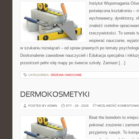
Instytut Wspomagania Oświ
poświęcona kształceniu – m
wychowawcy, dyrektorzy, s
znaleźć rzetelne opracowan
rzeczywistości. To serwis 
wspierać nauczanie, wyjaś
w szukaniu rozwiązań – od spraw prawnych po tematy psychologi
Doskonalenie zawodowe nauczycieli i Edukacja specjalna i inkluz
przestrzeń pełni rolę mapy po świecie szkoły. Zamiast […]
CATEGORIES:
DRZEWA OWOCOWE
DERMOKOSMETYKI
POSTED BY ADMIN
STY - 28 - 2026
MOŻLIWOŚĆ KOMENTOWA
Beat the boredom to miejsc
pokonać znużenie i zamieni
przyjemny nawyk. To komp