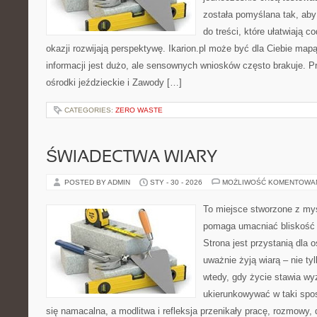
została pomyślana tak, aby
do treści, które ułatwiają c
okazji rozwijają perspektywę. Ikarion.pl może być dla Ciebie map
informacji jest dużo, ale sensownych wniosków często brakuje. Pr
ośrodki jeździeckie i Zawody […]
CATEGORIES:
ZERO WASTE
ŚWIADECTWA WIARY
POSTED BY ADMIN
STY - 30 - 2026
MOŻLIWOŚĆ KOMENTOWA
To miejsce stworzone z myś
pomaga umacniać bliskość 
Strona jest przystanią dla o
uważnie żyją wiarą – nie tyl
wtedy, gdy życie stawia wyz
ukierunkowywać w taki spo
się namacalna, a modlitwa i refleksja przenikały pracę, rozmowy, d