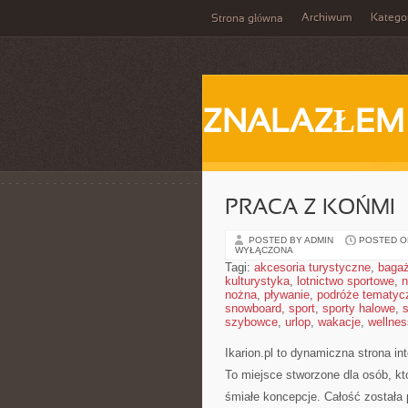
Archiwum
Katego
Strona główna
ZNALAZŁEM
PRACA Z KOŃMI
POSTED BY ADMIN
POSTED ON
WYŁĄCZONA
Tagi:
akcesoria turystyczne
,
baga
kulturystyka
,
lotnictwo sportowe
,
n
nożna
,
pływanie
,
podróże tematyc
snowboard
,
sport
,
sporty halowe
,
s
szybowce
,
urlop
,
wakacje
,
wellnes
Ikarion.pl to dynamiczna strona i
To miejsce stworzone dla osób, kt
śmiałe koncepcje. Całość została 