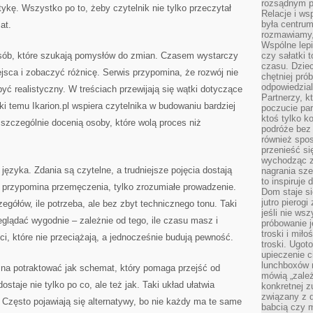
rozsądnym p
ykę. Wszystko po to, żeby czytelnik nie tylko przeczytał
Relacje i w
była centrum
at.
rozmawiamy,
Wspólne lepi
 osób, które szukają pomysłów do zmian. Czasem wystarczy
czy sałatki 
czasu. Dziec
sca i zobaczyć różnicę. Serwis przypomina, że rozwój nie
chętniej pr
odpowiedzial
 realistyczny. W treściach przewijają się wątki dotyczące
Partnerzy, k
ki temu Ikarion.pl wspiera czytelnika w budowaniu bardziej
poczucie par
ktoś tylko k
szczególnie docenią osoby, które wolą proces niż
podróże bez
również spo
przenieść si
wychodząc z 
języka. Zdania są czytelne, a trudniejsze pojęcia dostają
nagrania sze
to inspiruje
e przypomina przemęczenia, tylko zrozumiałe prowadzenie.
Dom staje si
jutro pierog
czegółów, ile potrzeba, ale bez zbyt technicznego tonu. Taki
jeśli nie ws
eglądać wygodnie – zależnie od tego, ile czasu masz i
próbowanie j
troski i mił
ci, które nie przeciążają, a jednocześnie budują pewność.
troski. Ugot
upieczenie c
lunchboxów n
żna potraktować jak schemat, który pomaga przejść od
mówią „zależ
ostaje nie tylko po co, ale też jak. Taki układ ułatwia
konkretnej z
związany z 
Często pojawiają się alternatywy, bo nie każdy ma te same
babcią czy 