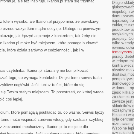
informuje, ale też inspiruje. Ikarion.pl stara się trzymać
Długie skła
glukozowo-f
niepokój, z
domu pozwal
naprawdę tra
z lotem wysoko, ale Ikarion.pl przypomina, że prawdziwy
cukier, tłus
. To przede wszystkim mądre decyzje. Dlatego na pierwszym
produktów pe
radykalnych 
okazuje, jak łączyć aspiracje z konkretem, tak żeby nie
przepisy. Co
ie Ikarion.pl może być miejscem, które pomaga budować
tylko w trad
również odw
ie, które działa zarówno w codzienności, jak i w
tematyczny
porady diete
w jednym mi
kontra wiec
również ma 
as czytelnika. Ikarion.pl stara się nie komplikować
dostawą moż
zczać tego, co wymaga kontekstu. Dzięki temu serwis trafia
perspektywi
domowego bu
zykliwe nagłówki. Jeśli lubisz treści, które da się
w domu – np.
 się Twoim stałym miejscem. To przestrzeń, do której wraca
zjeść kilka 
za ułamek ce
ić coś lepiej.
zawsze jest
składników 
rozsądnym p
ndium, które pomagają poukładać to, co ważne. Serwis łączy
Relacje i w
była centrum
 temu może wspierać zarówno wtedy, gdy szukasz szybkiej
rozmawiamy,
sz zrozumieć mechanizmy. Ikarion.pl to miejsce dla
Wspólne lepi
czy sałatki 
ałać konsekwentnie. Jeśli szukasz serwisu, który zamiast