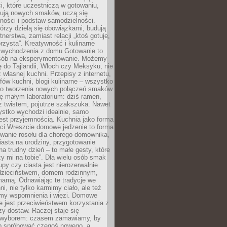
i, które uczestniczą w gotowaniu,
óbują nowych smaków, uczą się
ności i podstaw samodzielności.
tórzy dzielą się obowiązkami, budują
tnerstwa, zamiast relacji „ktoś gotuje,
orzysta”. Kreatywność i kulinarne
 wychodzenia z domu Gotowanie to
sób na eksperymentowanie. Możemy
ę do Tajlandii, Włoch czy Meksyku, nie
własnej kuchni. Przepisy z internetu,
fów kuchni, blogi kulinarne – wszystko
 do tworzenia nowych połączeń smaków.
ę małym laboratorium: dziś ramen,
i z twistem, pojutrze szakszuka. Nawet
zystko wychodzi idealnie, samo
est przyjemnością. Kuchnia jako forma
ości Wreszcie domowe jedzenie to forma
owanie rosołu dla chorego domownika,
iasta na urodziny, przygotowanie
a trudny dzień – to małe gesty, które
y mi na tobie”. Dla wielu osób smak
upy czy ciasta jest nierozerwalnie
dzieciństwem, domem rodzinnym,
mamą. Odnawiając te tradycje we
ni, nie tylko karmimy ciało, ale też
my wspomnienia i więzi. Domowe
e jest przeciwieństwem korzystania z
czy dostaw. Raczej staje się
wyborem: czasem zamawiamy, by
b spróbować czegoś nowego, a