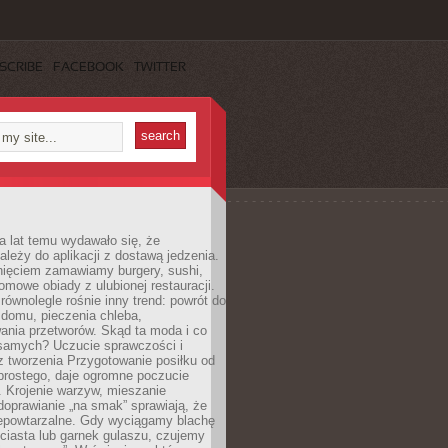
SCRIBE
FACEBOOK
TWITTER
a lat temu wydawało się, że
ależy do aplikacji z dostawą jedzenia.
nięciem zamawiamy burgery, sushi,
mowe obiady z ulubionej restauracji.
wnolegle rośnie inny trend: powrót do
 domu, pieczenia chleba,
ania przetworów. Skąd ta moda i co
samych? Uczucie sprawczości i
z tworzenia Przygotowanie posiłku od
prostego, daje ogromne poczucie
 Krojenie warzyw, mieszanie
doprawianie „na smak” sprawiają, że
iepowtarzalne. Gdy wyciągamy blachę
ciasta lub garnek gulaszu, czujemy