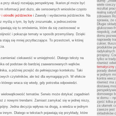
dumę: „zrobi
 a przy okazji rozwijają perspektywę. Ikarion.pl może być
wiele rzeczy
rezultat prac
ym informacji jest dużo, ale sensownych wniosków często
realną satys
 i ośrodki jeździeckie
i Zawody i wydarzenia jeździeckie. Na
zdrowiem R
sprawia, że 
e z myślą o tym, by były zrozumiałe, a jednocześnie
Długie skła
ojawiają się tu omówienia, które da się zastosować w
glukozowo-f
niepokój, z
spójność i pokazuje tematy w sposób przemyślany. Dzięki
domu pozwal
naprawdę tra
 stają się mniej przytłaczające. To przestrzeń, w której
cukier, tłus
cia.
produktów pe
radykalnych 
przepisy. Co
y zamieniać ciekawość w umiejętność. Dlatego teksty na
tylko w trad
również odw
lnika od podstaw do bardziej zaawansowanych wątków.
tematyczny
ika, a później przejść do pełniejszego kontekstu. Taki
porady diete
w jednym mi
 nowych czytelników, ale też dla wymagających. W efekcie
kontra wiec
również ma 
do którego wraca się wtedy, gdy potrzeba odpowiedzi.
dostawą moż
perspektywi
domowego bu
t wielowątkowość tematów. Serwis może dotykać zagadnień
w domu – np.
eż z nowymi trendami. Zamiast zamykać się w jednej niszy,
zjeść kilka 
za ułamek ce
t spójny. Jedna decyzja wpływa na drugą, a wiedza w jednym
zawsze jest
w innym. Dlatego w tekstach pojawiają się przykłady, które
składników 