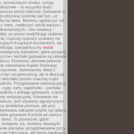
dy, wzmacniacze smaku, syropy
ruktozowe – to wszystko budzi
właszcza wśród rodziców. Gotowanie w
a odzyskać kontrolę nad tym, co
fia na talerz. Możemy ograniczyć sól,
zcz trans, zwiększyć udział warzyw i
łnoziarnistych – bez rewolucji i
diet, po prostu modyfikując ulubione
raz częściej inspiracji szukamy nie
ycyjnych książkach kucharskich, ale
iedzając specjalistyczny
wortal
poświęcony kulinariom, gdzie przepisy,
tyczne i techniki gotowania są zebrane
ejscu. Ekonomia: domowe jedzenie
zne zamawianie Aspekt finansowy
znaczenie. Jednorazowy obiad z
e być przyjemnością, ale w dłuższej
e nierzadko pożera znaczną część
dżetu. Przygotowanie większej porcji
 zupy, curry, zapiekanki – pozwala
posiłków z jednego gotowania, często
ny restauracyjnej. Gotowanie nie
 tańsze, jeśli używamy egzotycznych
czy produktów premium, ale przy
lanowaniu zakupów zwykle się opłaca.
spólne gotowanie Kuchnia od zawsze
 domu. To przestrzeń, gdzie
 śmiejemy się, dzielimy obowiązki.
enie pierogów, przygotowywanie pizzy
to nie tylko praca, ale forma spędzania