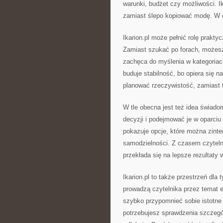
warunki, budżet czy możliwości. I
zamiast ślepo kopiować modę. W 
Ikarion.pl może pełnić rolę prakty
Zamiast szukać po forach, możesz 
zachęca do myślenia w kategoriac
buduje stabilność, bo opiera się n
planować rzeczywistość, zamiast 
W tle obecna jest też idea świadom
decyzji i podejmować je w oparciu 
pokazuje opcje, które można zinte
samodzielności. Z czasem czytelni
przekłada się na lepsze rezultaty
Ikarion.pl to także przestrzeń dla 
prowadzą czytelnika przez temat e
szybko przypomnieć sobie istotne 
potrzebujesz sprawdzenia szczegó