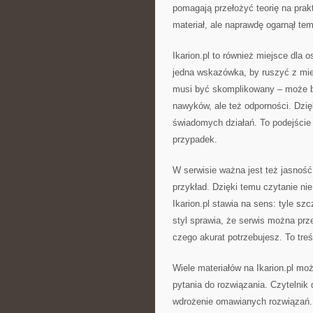
pomagają przełożyć teorię na prakt
materiał, ale naprawdę ogarnął tem
Ikarion.pl to również miejsce dla
jedna wskazówka, by ruszyć z miej
musi być skomplikowany – może być
nawyków, ale też odporności. Dzię
świadomych działań. To podejście 
przypadek.
W serwisie ważna jest też jasność 
przykład. Dzięki temu czytanie ni
Ikarion.pl stawia na sens: tyle sz
styl sprawia, że serwis można prz
czego akurat potrzebujesz. To treś
Wiele materiałów na Ikarion.pl mo
pytania do rozwiązania. Czytelnik d
wdrożenie omawianych rozwiązań. 