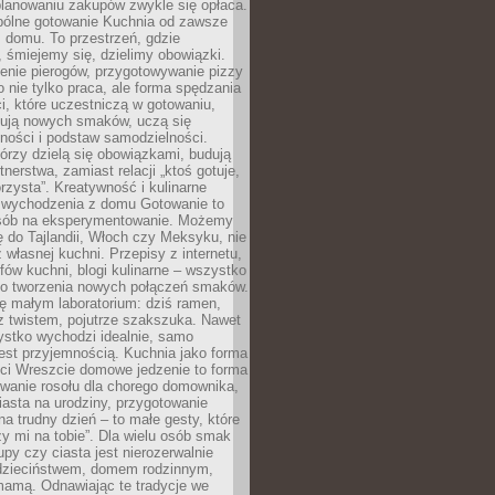
lanowaniu zakupów zwykle się opłaca.
spólne gotowanie Kuchnia od zawsze
 domu. To przestrzeń, gdzie
 śmiejemy się, dzielimy obowiązki.
enie pierogów, przygotowywanie pizzy
to nie tylko praca, ale forma spędzania
i, które uczestniczą w gotowaniu,
óbują nowych smaków, uczą się
ności i podstaw samodzielności.
tórzy dzielą się obowiązkami, budują
tnerstwa, zamiast relacji „ktoś gotuje,
orzysta”. Kreatywność i kulinarne
 wychodzenia z domu Gotowanie to
sób na eksperymentowanie. Możemy
ę do Tajlandii, Włoch czy Meksyku, nie
własnej kuchni. Przepisy z internetu,
fów kuchni, blogi kulinarne – wszystko
 do tworzenia nowych połączeń smaków.
ę małym laboratorium: dziś ramen,
i z twistem, pojutrze szakszuka. Nawet
zystko wychodzi idealnie, samo
est przyjemnością. Kuchnia jako forma
ości Wreszcie domowe jedzenie to forma
owanie rosołu dla chorego domownika,
iasta na urodziny, przygotowanie
a trudny dzień – to małe gesty, które
y mi na tobie”. Dla wielu osób smak
upy czy ciasta jest nierozerwalnie
dzieciństwem, domem rodzinnym,
mamą. Odnawiając te tradycje we