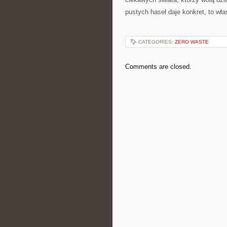
pustych haseł daje konkret, to właś
CATEGORIES:
ZERO WASTE
Comments are closed.