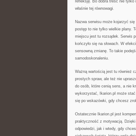
refleksję. Bo dobra treść nie tylko 
właśnie tej równowagi.
Nazwa serwisu może kojarzyć się 
postęp to nie tylko wielkie plany
miejscu jest tu rozsądek. Serwis p
kończyło się na słowach. W efekc
sensowną zmianę. To takie podejśc
samodoskonaleniu.
Ważną wartością jest tu również cz
prostych spraw, ale też nie upras
do osób, które cenią sens, a nie kr
wykorzystać, Ikarion.pl może stać
się po wskazówki, gdy chcesz zrob
Ostatecznie Ikarion.pl jest kompe
praktyczność z motywacją. Dzięki
odpowiedzi, jak i wtedy, gdy chce
ciekawych świata, którzy wolą dzi