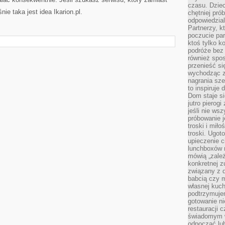
czasu. Dziec
nie taka jest idea Ikarion.pl.
chętniej pr
odpowiedzial
Partnerzy, k
poczucie par
ktoś tylko k
podróże bez
również spo
przenieść si
wychodząc z 
nagrania sze
to inspiruje
Dom staje si
jutro pierog
jeśli nie ws
próbowanie j
troski i mił
troski. Ugot
upieczenie c
lunchboxów n
mówią „zależ
konkretnej z
związany z 
babcią czy 
własnej kuch
podtrzymuje
gotowanie ni
restauracji 
świadomym 
odpocząć lu