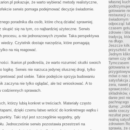
własnej kuch
karion.pl pokazuje, że warto wybierać metody realistyczne,
podtrzymuje
efekcie serwis pomaga podejmować decyzje świadomie.
gotowanie ni
restauracji 
świadomym 
cznego poradnika dla osób, które chcą działać sprawniej.
odpocząć lu
czasem gotu
skupić się na tym, co najbardziej użyteczne. Serwis
zdrowie i bl
h procesu, a nie jednorazowych zrywów. Taka perspektywa
tradycją, kt
na długo.
a wiedzy. Czytelnik dostaje narzędzia, które pomagają
Jeszcze kilk
tylko na nią reagować.
przyszłość n
Jednym klik
ramen czy do
ości. Ikarion.pl podkreśla, że warto rozumieć skutki swoich
Tymczasem ró
gotowania w
o logikę. Serwis nie narzuca jedynej słusznej drogi, tylko
przygotowyw
mówi o nas 
rpretować pod siebie. Takie podejście sprzyja budowaniu
satysfakcja 
k zaczyna nie tylko oglądać, ale też wnioskować. A to
zera, nawet 
sprawczości.
 w codziennych sprawach.
składników, 
danie jest n
pachnącego 
tych, którzy lubią konkret w treściach. Materiały często
dumę: „zrobi
tapami, dzięki czemu łatwo wrócić do konkretnego wątku i
wiele rzeczy
rezultat prac
punkty. Taki styl jest szczególnie wygodny, gdy
realną satys
zdrowiem R
łu. Jednocześnie serwis pozostawia przestrzeń na
sprawia, że 