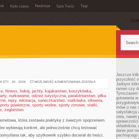
rie
Nadzieja
Tagi
Koło czasu
Spis Treści
SUB
Jeszcze kilk
przyszłość n
PRACA
 STY - 30 - 2026
MOŻLIWOŚĆ KOMENTOWANIA
ZOSTAŁA
Jednym klik
Z
ramen czy do
KOŃMI
że
,
fitness
,
hokej
,
jachty
,
kajakarstwo
,
koszykówka
,
Tymczasem ró
arty
,
nurkowanie
,
odzież turystyczna
,
paralotniarstwo
,
piłka
gotowania w
zne
,
rejsy
,
rekreacja
,
saneczkarstwo
,
siatkówka
,
siłownia
,
przygotowyw
porty powietrzne
,
sporty wodne
,
sporty zimowe
,
statki
,
mówi o nas 
s
,
żeglarstwo
satysfakcja 
zera, nawet 
nternetowa, która zestawia praktykę z świeżym spojrzeniem.
sprawczości.
składników, 
óre wybierają konkret, ale jednocześnie chcą testować
danie jest n
pomyślana tak, aby użytkownik szybko docierał do treści,
pachnącego 