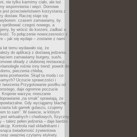
ni, nie tylko karmimy ciało, ale też
my wspomnienia i więzi. Domowe
e jest przeciwieństwem korzystania z
czy dostaw. Raczej staje się
wyborem: czasem zamawiamy, by
b spróbować czegoś nowego, a
jemy, by wrócić do korzeni, zadbać o
iskość. To połączenie nowoczesności z
óre – jak się wydaje – zostanie z nami
a lat temu wydawało się, że
ależy do aplikacji z dostawą jedzenia.
nięciem zamawiamy burgery, sushi,
mowe obiady z ulubionej restauracji.
wnolegle rośnie inny trend: powrót do
 domu, pieczenia chleba,
ania przetworów. Skąd ta moda i co
samych? Uczucie sprawczości i
z tworzenia Przygotowanie posiłku od
prostego, daje ogromne poczucie
 Krojenie warzyw, mieszanie
doprawianie „na smak” sprawiają, że
iepowtarzalne. Gdy wyciągamy blachę
ciasta lub garnek gulaszu, czujemy
łem to sam”. W świecie, w którym
 jest wirtualnych i chwilowych, fizyczny
y – talerz pełen jedzenia – daje bardzo
fakcję. Kontrola nad składnikami i
osnąca świadomość żywieniowa
coraz uważniej czytamy etykiety.