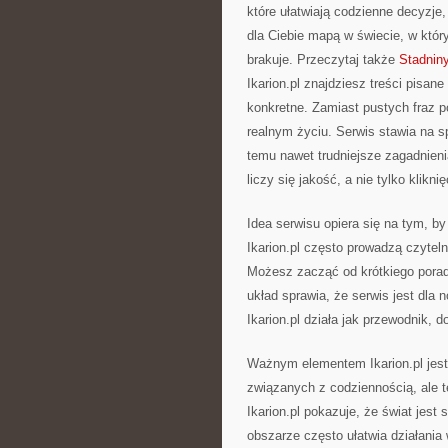
które ułatwiają codzienne decyzje,
dla Ciebie mapą w świecie, w któr
brakuje. Przeczytaj także
Stadniny
Ikarion.pl znajdziesz treści pisan
konkretne. Zamiast pustych fraz p
realnym życiu. Serwis stawia na 
temu nawet trudniejsze zagadnienia
liczy się jakość, a nie tylko kliknię
Idea serwisu opiera się na tym, b
Ikarion.pl często prowadzą czyte
Możesz zacząć od krótkiego poradn
układ sprawia, że serwis jest dla
Ikarion.pl działa jak przewodnik, 
Ważnym elementem Ikarion.pl jes
związanych z codziennością, ale t
Ikarion.pl pokazuje, że świat jes
obszarze często ułatwia działania 