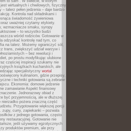
łem to sam”. W świecie, w którym
 jest wirtualnych i chwilowych, fizyczny
y – talerz pełen jedzenia – daje bardzo
fakcję. Kontrola nad składnikami i
osnąca świadomość żywieniowa
coraz uważniej czytamy etykiety.
dy, wzmacniacze smaku, syropy
ruktozowe – to wszystko budzi
właszcza wśród rodziców. Gotowanie w
a odzyskać kontrolę nad tym, co
fia na talerz. Możemy ograniczyć sól,
zcz trans, zwiększyć udział warzyw i
łnoziarnistych – bez rewolucji i
diet, po prostu modyfikując ulubione
raz częściej inspiracji szukamy nie
ycyjnych książkach kucharskich, ale
iedzając specjalistyczny
wortal
poświęcony kulinariom, gdzie przepisy,
tyczne i techniki gotowania są zebrane
ejscu. Ekonomia: domowe jedzenie
zne zamawianie Aspekt finansowy
znaczenie. Jednorazowy obiad z
e być przyjemnością, ale w dłuższej
e nierzadko pożera znaczną część
dżetu. Przygotowanie większej porcji
 zupy, curry, zapiekanki – pozwala
posiłków z jednego gotowania, często
ny restauracyjnej. Gotowanie nie
 tańsze, jeśli używamy egzotycznych
czy produktów premium, ale przy