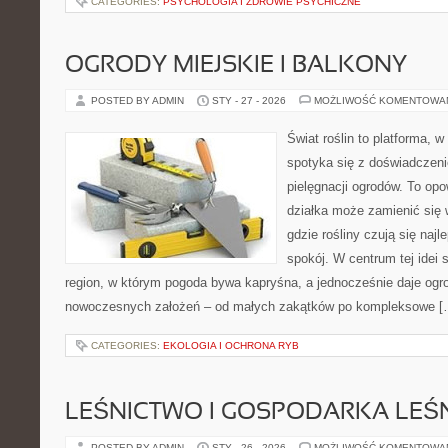
CATEGORIES:
PSYCHOLOGIA I ZDROWIE PSYCHICZNE
OGRODY MIEJSKIE I BALKONY
POSTED BY ADMIN
STY - 27 - 2026
MOŻLIWOŚĆ KOMENTOWA
Świat roślin to platforma, w
spotyka się z doświadczeni
pielęgnacji ogrodów. To opo
działka może zamienić się 
gdzie rośliny czują się najl
spokój. W centrum tej idei s
region, w którym pogoda bywa kapryśna, a jednocześnie daje ogr
nowoczesnych założeń – od małych zakątków po kompleksowe [
CATEGORIES:
EKOLOGIA I OCHRONA RYB
LEŚNICTWO I GOSPODARKA LEŚ
POSTED BY ADMIN
STY - 26 - 2026
MOŻLIWOŚĆ KOMENTOWA