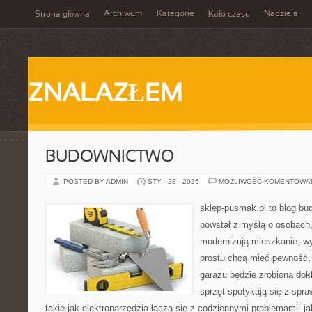
Archiwum
Kategorie
Nadzieja
Strona główna
Koło czasu
ZNALAZŁEM
BUDOWNICTWO
POSTED BY ADMIN
STY - 28 - 2026
MOŻLIWOŚĆ KOMENTOWA
sklep-pusmak.pl to blog bu
powstał z myślą o osobach,
modernizują mieszkanie, w
prostu chcą mieć pewność,
garażu będzie zrobiona dok
sprzęt spotykają się z spr
takie jak elektronarzędzia łączą się z codziennymi problemami: j