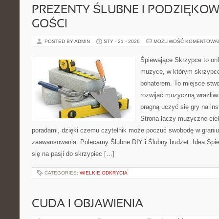
PREZENTY ŚLUBNE I PODZIĘKO
GOŚCI
POSTED BY ADMIN
STY - 21 - 2026
MOŻLIWOŚĆ KOMENTOWA
Śpiewające Skrzypce to on
muzyce, w którym skrzypce
bohaterem. To miejsce stwo
rozwijać muzyczną wrażliwo
pragną uczyć się gry na i
Strona łączy muzyczne cie
poradami, dzięki czemu czytelnik może poczuć swobodę w graniu
zaawansowania. Polecamy Ślubne DIY i Ślubny budżet. Idea Śpie
się na pasji do skrzypiec […]
CATEGORIES:
WIELKIE ODKRYCIA
CUDA I OBJAWIENIA