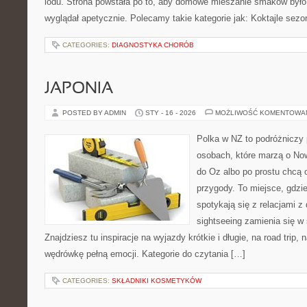
lodu. Strona powstała po to, aby domowe mieszanie smaków było
wyglądał apetycznie. Polecamy takie kategorie jak: Koktajle sez
CATEGORIES:
DIAGNOSTYKA CHORÓB
JAPONIA
POSTED BY ADMIN
STY - 16 - 2026
MOŻLIWOŚĆ KOMENTOWA
Polka w NZ to podróżniczy 
osobach, które marzą o Now
do Oz albo po prostu chcą 
przygody. To miejsce, gdzi
spotykają się z relacjami z
sightseeing zamienia się 
Znajdziesz tu inspiracje na wyjazdy krótkie i długie, na road trip
wędrówkę pełną emocji. Kategorie do czytania […]
CATEGORIES:
SKŁADNIKI KOSMETYKÓW