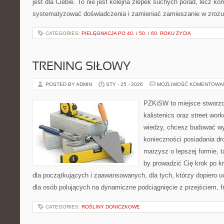
jest dla Ciebie. To nie jest kolejna zlepek suchych porad, lecz 
systematyzować doświadczenia i zamieniać zamieszanie w zrozu
CATEGORIES:
PIELĘGNACJA PO 40. / 50. / 60. ROKU ŻYCIA
TRENING SIŁOWY
POSTED BY ADMIN
STY - 25 - 2026
MOŻLIWOŚĆ KOMENTOWA
PZKiSW to miejsce stworzo
kalistenics oraz street work
wiedzy, chcesz budować w
konieczności posiadania dro
marzysz o lepszej formie, ta
by prowadzić Cię krok po kr
dla początkujących i zaawansowanych, dla tych, którzy dopiero u
dla osób polujących na dynamiczne podciągnięcie z przejściem, fr
CATEGORIES:
ROŚLINY DONICZKOWE