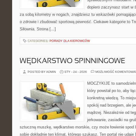
dopiero zaczynasz start w 
za sobą kilometry w nogach, znajdziesz tu wskazówki pomagające
o zdrowie i zbudować sportową pewność. Ciekawe kategorie to Tre
Siłownia. Strona […]
CATEGORIES:
PORADY DLA KIEROWCÓW
WĘDKARSTWO SPINNINGOWE
POSTED BY ADMIN
STY - 24 - 2026
MOŻLIWOŚĆ KOMENTOWA
MOCZYKIJE to samodzielny 
który powstał po to, aby ł
konkretną wiedzą. To miejs
spokój nad brzegiem, ale j
mądrzej. Niezależnie od teg
jerkowanie, zasiadki na grub
sztuczną muszkę, wędkarstwo morskie, czy może łowienie spo
sobie dokładnie ten klimat, którego szukasz. Ten portal nie udaje