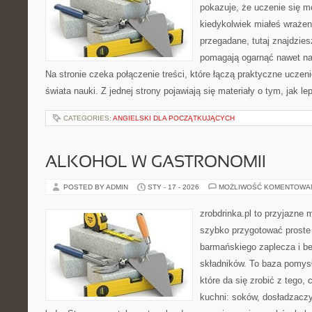
pokazuje, że uczenie się m
kiedykolwiek miałeś wrażen
przegadane, tutaj znajdzies
pomagają ogarnąć nawet naj
Na stronie czeka połączenie treści, które łączą praktyczne uczen
świata nauki. Z jednej strony pojawiają się materiały o tym, jak l
CATEGORIES:
ANGIELSKI DLA POCZĄTKUJĄCYCH
ALKOHOL W GASTRONOMII
POSTED BY ADMIN
STY - 17 - 2026
MOŻLIWOŚĆ KOMENTOWA
zrobdrinka.pl to przyjazne 
szybko przygotować proste
barmańskiego zaplecza i b
składników. To baza pomys
które da się zrobić z tego,
kuchni: soków, dosładzaczy