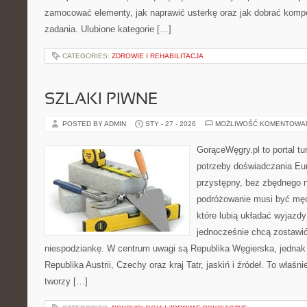
zamocować elementy, jak naprawić usterkę oraz jak dobrać komp
zadania. Ulubione kategorie […]
CATEGORIES:
ZDROWIE I REHABILITACJA
SZLAKI PIWNE
POSTED BY ADMIN
STY - 27 - 2026
MOŻLIWOŚĆ KOMENTOWA
GorąceWęgry.pl to portal tu
potrzeby doświadczania Eu
przystępny, bez zbędnego n
podróżowanie musi być męc
które lubią układać wyjazdy
jednocześnie chcą zostawić
niespodziankę. W centrum uwagi są Republika Węgierska, jednak n
Republika Austrii, Czechy oraz kraj Tatr, jaskiń i źródeł. To właśni
tworzy […]