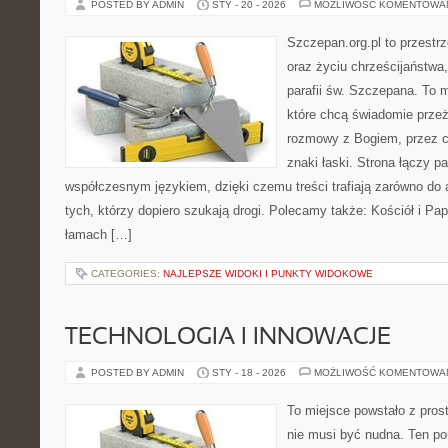
POSTED BY ADMIN
STY - 20 - 2026
MOŻLIWOŚĆ KOMENTOWA
Szczepan.org.pl to przest
oraz życiu chrześcijaństwa
parafii św. Szczepana. To m
które chcą świadomie prze
rozmowy z Bogiem, przez ce
znaki łaski. Strona łączy p
współczesnym językiem, dzięki czemu treści trafiają zarówno do a
tych, którzy dopiero szukają drogi. Polecamy także: Kościół i Pap
łamach […]
CATEGORIES:
NAJLEPSZE WIDOKI I PUNKTY WIDOKOWE
TECHNOLOGIA I INNOWACJE
POSTED BY ADMIN
STY - 18 - 2026
MOŻLIWOŚĆ KOMENTOWA
To miejsce powstało z pros
nie musi być nudna. Ten po