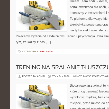
Dream Team Łódź – Aerial, 
portal stworzona dla osób, 
sceniczny z ćwiczeniami i r
To platforma dla wszystkich
akrobatyka powietrzna oraz 
nie tylko efekt wow, ale też
Polecamy Pytania od czytelników i Taniec i psychologia. Idea Dr
tym, że każdy z nas […]
CATEGORIES:
SRI LANKA
TRENING NA SPALANIE TŁUSZCZ
POSTED BY ADMIN
STY - 24 - 2026
MOŻLIWOŚĆ KOMENTOWA
Bieganiewwarszawie.pl to k
które chcą trenować biegowo
wydolność mądrze, bez chao
miejsce, gdzie miłość do sp
sprawdzonymi metodami. Ni