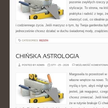
pozornie zwykłych rzeczy p
stylizacje. To strona, na kt
praktyka i radość z tego, 
stworzyć coś, co idealnie p
i codziennego życia. Jeśli marzysz o tym, by Twoja garderoba był
jednocześnie chcesz działać w duchu świadomej mody, znajdzie
CATEGORIES:
BĘDZIN
CHIŃSKA ASTROLOGIA
POSTED BY ADMIN
STY - 25 - 2026
MOŻLIWOŚĆ KOMENTOWA
Margoseila to przestrzeń w
własne wnętrze na nowo. To
myślą o tym, abyś mógł sp
jesteś, jak reagujesz, czeg
chcesz zmierzać. Jeśli kie
że w rutynie brakuje Ci chwi