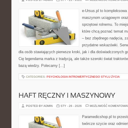
e-Ursus.pl to kompleksowa
maszynom uciągowym oraz 
sprzętowi rolnemu. To miej
które chcą poznać temat m
– bez zbędnego nadęcia, za
przydatne wskazówki. Serw
dla osób stawiających pierwsze kroki, jak i dla doświadczonych go
Cię legendarna marka z tradycją, ale także szeroki świat traktor
bazą wiedzy. Polecamy […]
CATEGORIES:
PSYCHOLOGIA INTROWERTYCZNEGO STYLU ŻYCIA
HAFT RĘCZNY I MASZYNOWY
POSTED BY ADMIN
STY - 26 - 2026
MOŻLIWOŚĆ KOMENTOWA
Paramedicshop.pl to przest
twórcze szycie oraz odmieni