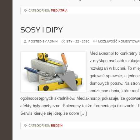
CATEGORIES:
PEDIATRIA
SOSY I DIPY
POSTED BY ADMIN
STY - 22 - 2026
MOŻLIWOŚĆ KOMENTOWA
Mediaknorr.pl to konkretny b
z myślą o osobach szukaj
rozwiązań w kuchni. To miej
gotować sprawnie, a jedno
domowych potraw. Na stroni
codzienne dania, które mo
ogólnodostępnych składników. Mediaknorr.pl pokazuje, że gotowan
efekty były apetyczne. Polecamy także Fermentacja i kiszonki i F
Serwis kieruje się ideą, że dobre […]
CATEGORIES:
BĘDZIN