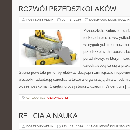
ROZWÓJ PRZEDSZKOLAKÓW
POSTED BY ADMIN
LUT - 1 - 2026
MOŻLIWOŚĆ KOMENTOWAN
Przedszkole Kubuś to plat
rodzicach oraz o wszystkic
wiarygodnych informacji na
przedszkolnych i opieki żło
poradnikowy, w którym rzec
dziecka spotyka się z pra
Strona powstała po to, by ułatwiać decyzje i zmniejszać niepew
placówki, adaptacją dziecka, a także z organizacją dnia w rodzi
wczesnoszkolna i Święta i uroczystości z dziećmi. W centrum […
CATEGORIES:
CIEKAWOSTKI
RELIGIA A NAUKA
POSTED BY ADMIN
STY - 31 - 2026
MOŻLIWOŚĆ KOMENTOWA