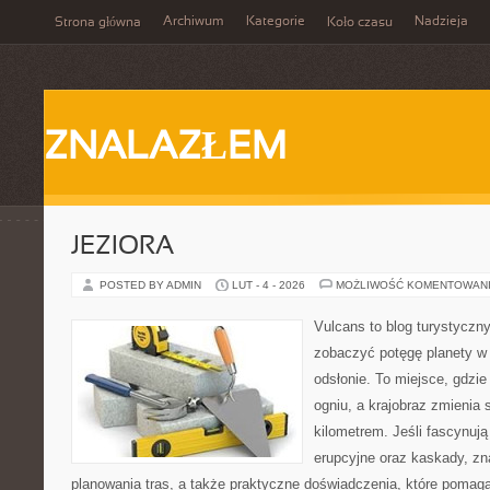
Archiwum
Kategorie
Nadzieja
Strona główna
Koło czasu
ZNALAZŁEM
JEZIORA
POSTED BY ADMIN
LUT - 4 - 2026
MOŻLIWOŚĆ KOMENTOWAN
Vulcans to blog turystyczny
zobaczyć potęgę planety w j
odsłonie. To miejsce, gdzie 
ogniu, a krajobraz zmienia
kilometrem. Jeśli fascynują
erupcyjne oraz kaskady, zn
planowania tras, a także praktyczne doświadczenia, które pomag