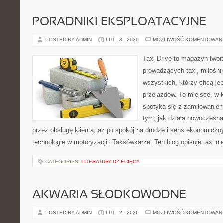
PORADNIKI EKSPLOATACYJNE
POSTED BY ADMIN
LUT - 3 - 2026
MOŻLIWOŚĆ KOMENTOWAN
Taxi Drive to magazyn twor
prowadzących taxi, miłośn
wszystkich, którzy chcą lep
przejazdów. To miejsce, w
spotyka się z zamiłowaniem
tym, jak działa nowoczesna
przez obsługę klienta, aż po spokój na drodze i sens ekonomicz
technologie w motoryzacji i Taksówkarze. Ten blog opisuje taxi ni
CATEGORIES:
LITERATURA DZIECIĘCA
AKWARIA SŁODKOWODNE
POSTED BY ADMIN
LUT - 2 - 2026
MOŻLIWOŚĆ KOMENTOWAN