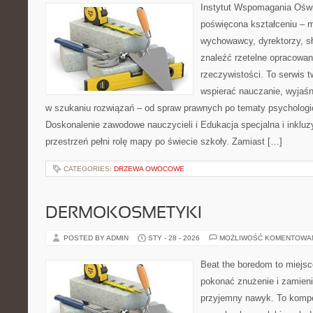
Instytut Wspomagania Oświ
poświęcona kształceniu – m
wychowawcy, dyrektorzy, s
znaleźć rzetelne opracowan
rzeczywistości. To serwis 
wspierać nauczanie, wyjaś
w szukaniu rozwiązań – od spraw prawnych po tematy psychologi
Doskonalenie zawodowe nauczycieli i Edukacja specjalna i inkluz
przestrzeń pełni rolę mapy po świecie szkoły. Zamiast […]
CATEGORIES:
DRZEWA OWOCOWE
DERMOKOSMETYKI
POSTED BY ADMIN
STY - 28 - 2026
MOŻLIWOŚĆ KOMENTOWA
Beat the boredom to miejsc
pokonać znużenie i zamieni
przyjemny nawyk. To komp