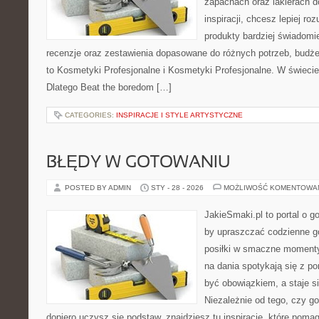
zapachach oraz lakierach d
inspiracji, chcesz lepiej ro
produkty bardziej świadomie
recenzje oraz zestawienia dopasowane do różnych potrzeb, budże
to Kosmetyki Profesjonalne i Kosmetyki Profesjonalne. W świecie
Dlatego Beat the boredom […]
CATEGORIES:
INSPIRACJE I STYLE ARTYSTYCZNE
BŁĘDY W GOTOWANIU
POSTED BY ADMIN
STY - 28 - 2026
MOŻLIWOŚĆ KOMENTOWA
JakieSmaki.pl to portal o g
by upraszczać codzienne g
posiłki w smaczne momenty
na dania spotykają się z po
być obowiązkiem, a staje s
Niezależnie od tego, czy go
dopiero uczysz się podstaw, znajdziesz tu inspiracje, które pomag