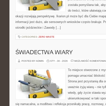
została pomyślana tak, aby
do treści, które ułatwiają c
okazji rozwijają perspektywę. Ikarion.pl może być dla Ciebie map
informacji jest dużo, ale sensownych wniosków często brakuje. Pr
ośrodki jeździeckie i Zawody […]
CATEGORIES:
ZERO WASTE
ŚWIADECTWA WIARY
POSTED BY ADMIN
STY - 30 - 2026
MOŻLIWOŚĆ KOMENTOWA
To miejsce stworzone z myś
pomaga umacniać bliskość 
Strona jest przystanią dla o
uważnie żyją wiarą – nie tyl
wtedy, gdy życie stawia wyz
ukierunkowywać w taki spo
się namacalna, a modlitwa i refleksja przenikały pracę, rozmowy, d