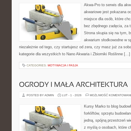
Akwa-Pro to serwis dla ak
akwariowe jest pokazana od
miejsce dla osób, które ch
bez zbędnego zadęcia, za t
Strona skupia się na tym, 
akwarium słodkowodne w s
niezależnie od tego, czy startujesz od zera, czy masz już za sob
kategorie dla wszystkich to Nano Akwaria i Zbiorniki Roślinne […]
CATEGORIES:
MOTYWACJA I PASJA
OGRODY I MAŁA ARCHITEKTURA
POSTED BY ADMIN
LUT - 1 - 2026
MOŻLIWOŚĆ KOMENTOWAN
Kursy Marko to blog budowl
forkliftów, sprzętu budowla
jedną, spójną przestrzeń w
z myślą o osobach, które c