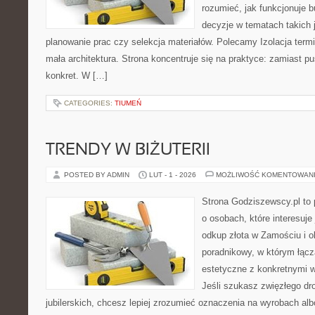
rozumieć, jak funkcjonuje 
decyzje w tematach takich 
planowanie prac czy selekcja materiałów. Polecamy Izolacja termi
mała architektura. Strona koncentruje się na praktyce: zamiast p
konkret. W […]
CATEGORIES:
TIUMEŃ
TRENDY W BIŻUTERII
POSTED BY ADMIN
LUT - 1 - 2026
MOŻLIWOŚĆ KOMENTOWAN
Strona Godziszewscy.pl to 
o osobach, które interesuje 
odkup złota w Zamościu i o
poradnikowy, w którym łącz
estetyczne z konkretnymi
Jeśli szukasz zwięzłego d
jubilerskich, chcesz lepiej zrozumieć oznaczenia na wyrobach al