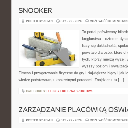
SNOOKER
POSTED BY ADMIN
STY - 29 - 2026
MOŻLIWOŚĆ KOMENTOWA
To portal poświęcony bilard
kręglarstwu – czterem dysc
liczy się dokładność, spokó
powstało dla osób, które chc
tych, którzy mierzą wyżej:
wyższy poziom i rywalizac
Fitness i przygotowanie fizyczne do gry i Największe błędy i jak i
wiedzę podstawową z konkretnymi poradami. Znajdziesz tu […]
CATEGORIES:
LEGINSY I BIELIZNA SPORTOWA
ZARZĄDZANIE PLACÓWKĄ OŚW
POSTED BY ADMIN
STY - 29 - 2026
MOŻLIWOŚĆ KOMENTOWA