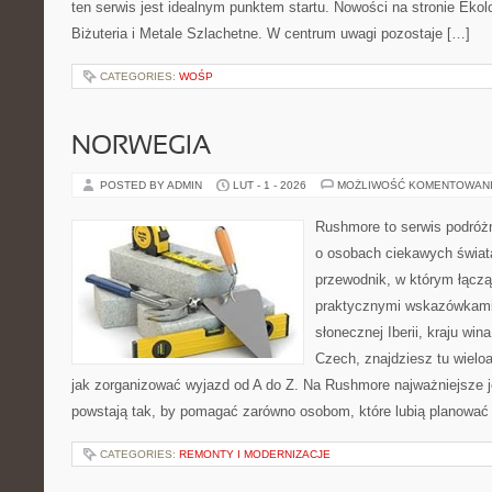
ten serwis jest idealnym punktem startu. Nowości na stronie Eko
Biżuteria i Metale Szlachetne. W centrum uwagi pozostaje […]
CATEGORIES:
WOŚP
NORWEGIA
POSTED BY ADMIN
LUT - 1 - 2026
MOŻLIWOŚĆ KOMENTOWAN
Rushmore to serwis podróżn
o osobach ciekawych świata
przewodnik, w którym łączą 
praktycznymi wskazówkami.
słonecznej Iberii, kraju wina
Czech, znajdziesz tu wielo
jak zorganizować wyjazd od A do Z. Na Rushmore najważniejsze j
powstają tak, by pomagać zarówno osobom, które lubią planować c
CATEGORIES:
REMONTY I MODERNIZACJE