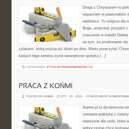
Droga z Chrystusem to porta
wsparciem w powszednim ży
wędrówce. To miejsce dla o
Boga, umacniać przyjaźń 
znaczenie w świetle Dobrej 
na tym, że przekonanie nie 
szlakiem, którą można iść dzień po dniu. Warto przeczytać Chrześ
kartach tego serwisu życie wewnętrzne spotyka […]
CATEGORIES:
ETYKA W PROGRAMOWANIU I AI
PRACA Z KOŃMI
POSTED BY ADMIN
STY - 30 - 2026
MOŻLIWOŚĆ KOMENTOWA
Ikarion.pl to dynamiczna st
zestawia praktykę z śwież
stworzone dla osób, które w
jednocześnie chcą testowa