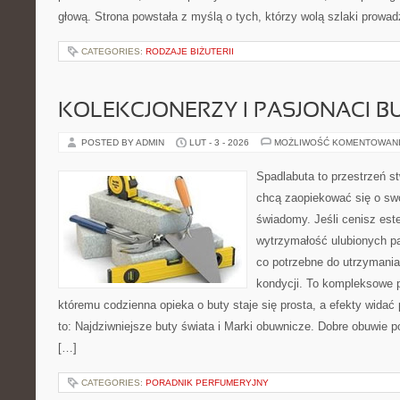
głową. Strona powstała z myślą o tych, którzy wolą szlaki prowa
CATEGORIES:
RODZAJE BIŻUTERII
KOLEKCJONERZY I PASJONACI 
POSTED BY ADMIN
LUT - 3 - 2026
MOŻLIWOŚĆ KOMENTOWAN
Spadlabuta to przestrzeń st
chcą zaopiekować się o sw
świadomy. Jeśli cenisz est
wytrzymałość ulubionych pa
co potrzebne do utrzymania
kondycji. To kompleksowe p
któremu codzienna opieka o buty staje się prosta, a efekty widać 
to: Najdziwniejsze buty świata i Marki obuwnicze. Dobre obuwie pot
[…]
CATEGORIES:
PORADNIK PERFUMERYJNY