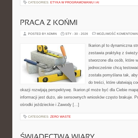
CATEGORIES:
ETYKA W PROGRAMOWANIU I AI
PRACA Z KOŃMI
POSTED BY ADMIN
STY - 30 - 2026
MOŻLIWOŚĆ KOMENTOWA
Ikarion.pl to dynamiczna st
zestawia praktykę z śwież
stworzone dla osób, które w
jednocześnie chcą testowa
została pomyślana tak, aby
do treści, które ułatwiają c
okazji rozwijają perspektywę. Ikarion.pl może być dla Ciebie map
informacji jest dużo, ale sensownych wniosków często brakuje. Pr
ośrodki jeździeckie i Zawody […]
CATEGORIES:
ZERO WASTE
ŚWIADECTWA WIARY