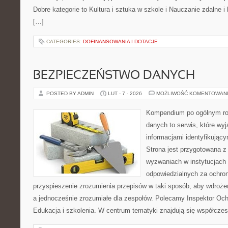
Dobre kategorie to Kultura i sztuka w szkole i Nauczanie zdalne i
[…]
CATEGORIES:
DOFINANSOWANIA I DOTACJE
BEZPIECZEŃSTWO DANYCH
POSTED BY ADMIN
LUT - 7 - 2026
MOŻLIWOŚĆ KOMENTOWAN
Kompendium po ogólnym ro
danych to serwis, które wy
informacjami identyfikując
Strona jest przygotowana 
wyzwaniach w instytucjach 
odpowiedzialnych za ochron
przyspieszenie zrozumienia przepisów w taki sposób, aby wdrożen
a jednocześnie zrozumiałe dla zespołów. Polecamy Inspektor Och
Edukacja i szkolenia. W centrum tematyki znajdują się współcze