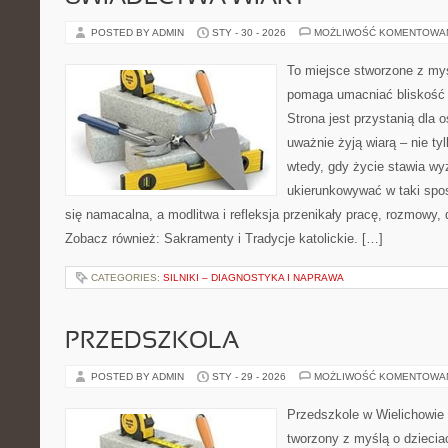
POSTED BY ADMIN
STY - 30 - 2026
MOŻLIWOŚĆ KOMENTOWA
To miejsce stworzone z myś
pomaga umacniać bliskość 
Strona jest przystanią dla o
uważnie żyją wiarą – nie tyl
wtedy, gdy życie stawia wyz
ukierunkowywać w taki spo
się namacalna, a modlitwa i refleksja przenikały pracę, rozmowy, d
Zobacz również: Sakramenty i Tradycje katolickie. […]
CATEGORIES:
SILNIKI – DIAGNOSTYKA I NAPRAWA
PRZEDSZKOLA
POSTED BY ADMIN
STY - 29 - 2026
MOŻLIWOŚĆ KOMENTOWA
Przedszkole w Wielichowie 
tworzony z myślą o dziecia