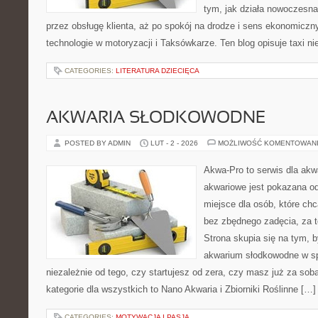
tym, jak działa nowoczesna
przez obsługę klienta, aż po spokój na drodze i sens ekonomicz
technologie w motoryzacji i Taksówkarze. Ten blog opisuje taxi ni
CATEGORIES:
LITERATURA DZIECIĘCA
AKWARIA SŁODKOWODNE
POSTED BY ADMIN
LUT - 2 - 2026
MOŻLIWOŚĆ KOMENTOWAN
Akwa-Pro to serwis dla ak
akwariowe jest pokazana od
miejsce dla osób, które ch
bez zbędnego zadęcia, za t
Strona skupia się na tym, 
akwarium słodkowodne w s
niezależnie od tego, czy startujesz od zera, czy masz już za sob
kategorie dla wszystkich to Nano Akwaria i Zbiorniki Roślinne […]
CATEGORIES:
MOTYWACJA I PASJA