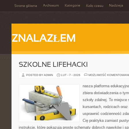
Archiwum
Kategorie
Nadzieja
Strona główna
Koło czasu
ZNALAZŁEM
SZKOLNE LIFEHACKI
POSTED BY ADMIN
LUT - 7 - 2026
MOŻLIWOŚĆ KOMENTOWAN
nasza platforma edukacyjna 
zbiera doświadczenia o tym
szkoły zdalnej. To miejsce
kursantach, rodzicach oraz
usprawnić codzienność zdaln
Cię praktyka zamiast pusty
instrukcje, które pokazują proste schematy dobrych nawyków i s