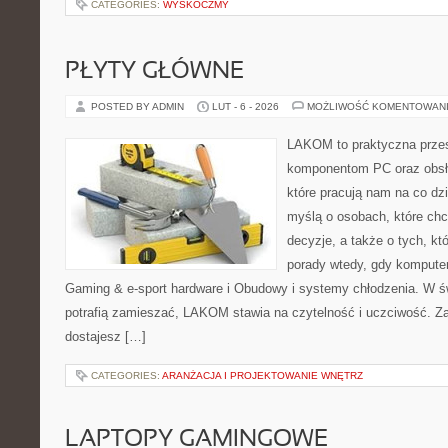
CATEGORIES:
WYSKOCZMY
PŁYTY GŁÓWNE
POSTED BY ADMIN
LUT - 6 - 2026
MOŻLIWOŚĆ KOMENTOWAN
LAKOM to praktyczna prze
komponentom PC oraz obsłu
które pracują nam na co dz
myślą o osobach, które ch
decyzje, a także o tych, kt
porady wtedy, gdy komputer 
Gaming & e-sport hardware i Obudowy i systemy chłodzenia. W ś
potrafią zamieszać, LAKOM stawia na czytelność i uczciwość. Z
dostajesz […]
CATEGORIES:
ARANŻACJA I PROJEKTOWANIE WNĘTRZ
LAPTOPY GAMINGOWE