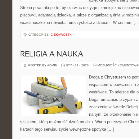
dziecka spotyka się z pra
Strona powstała po to, by ułatwiać decyzje i zmniejszać niepew
placówki, adaptacją dziecka, a także z organizacją dnia w rodzi
wczesnoszkolna i Święta i uroczystości z dziećmi. W centrum […
CATEGORIES:
CIEKAWOSTKI
RELIGIA A NAUKA
POSTED BY ADMIN
STY - 31 - 2026
MOŻLIWOŚĆ KOMENTOWA
Droga z Chrystusem to porta
wsparciem w powszednim ży
wędrówce. To miejsce dla o
Boga, umacniać przyjaźń 
znaczenie w świetle Dobrej 
na tym, że przekonanie nie 
szlakiem, którą można iść dzień po dniu. Warto przeczytać Chrześ
kartach tego serwisu życie wewnętrzne spotyka […]