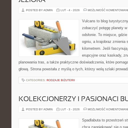
JEZIORA
POSTED BY ADMIN
LUT - 4 - 2026
MOŻLIWOŚĆ KOMENTOWAN
Vulcans to blog turystyczny
zobaczyć potęgę planety w j
odsłonie. To miejsce, gdzie 
ogniu, a krajobraz zmienia
kilometrem. Jeśli fascynują
erupcyjne oraz kaskady, zn
planowania tras, a także praktyczne doświadczenia, które pomag
głową. Strona powstała z myślą o tych, którzy wolą szlaki prowa
CATEGORIES:
RODZAJE BIŻUTERII
KOLEKCJONERZY I PASJONACI 
POSTED BY ADMIN
LUT - 3 - 2026
MOŻLIWOŚĆ KOMENTOWAN
Spadlabuta to przestrzeń st
chcą zaopiekować się o sw