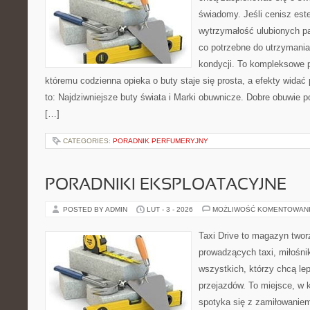
świadomy. Jeśli cenisz est
wytrzymałość ulubionych pa
co potrzebne do utrzymania
kondycji. To kompleksowe p
któremu codzienna opieka o buty staje się prosta, a efekty widać 
to: Najdziwniejsze buty świata i Marki obuwnicze. Dobre obuwie pot
[…]
CATEGORIES:
PORADNIK PERFUMERYJNY
PORADNIKI EKSPLOATACYJNE
POSTED BY ADMIN
LUT - 3 - 2026
MOŻLIWOŚĆ KOMENTOWAN
Taxi Drive to magazyn twor
prowadzących taxi, miłośn
wszystkich, którzy chcą lep
przejazdów. To miejsce, w
spotyka się z zamiłowaniem