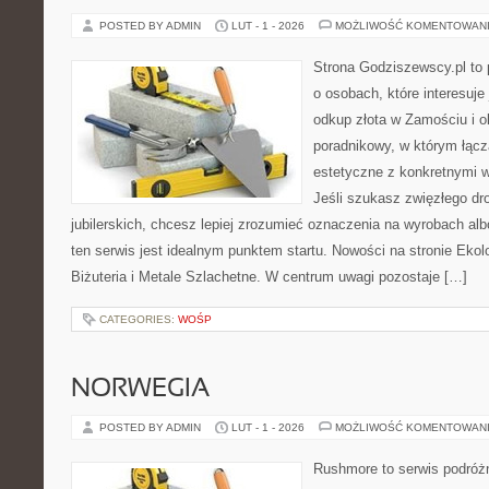
POSTED BY ADMIN
LUT - 1 - 2026
MOŻLIWOŚĆ KOMENTOWAN
Strona Godziszewscy.pl to 
o osobach, które interesuje 
odkup złota w Zamościu i o
poradnikowy, w którym łącz
estetyczne z konkretnymi
Jeśli szukasz zwięzłego d
jubilerskich, chcesz lepiej zrozumieć oznaczenia na wyrobach al
ten serwis jest idealnym punktem startu. Nowości na stronie Eko
Biżuteria i Metale Szlachetne. W centrum uwagi pozostaje […]
CATEGORIES:
WOŚP
NORWEGIA
POSTED BY ADMIN
LUT - 1 - 2026
MOŻLIWOŚĆ KOMENTOWAN
Rushmore to serwis podróżn