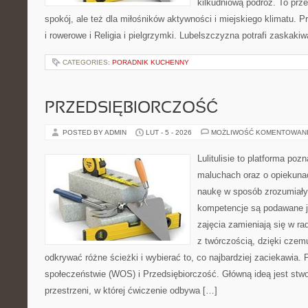
kilkudniową podróż. To prze
spokój, ale też dla miłośników aktywności i miejskiego klimatu. P
i rowerowe i Religia i pielgrzymki. Lubelszczyzna potrafi zaskakiw
CATEGORIES:
PORADNIK KUCHENNY
PRZEDSIĘBIORCZOŚĆ
POSTED BY ADMIN
LUT - 5 - 2026
MOŻLIWOŚĆ KOMENTOWAN
Lulitulisie to platforma po
maluchach oraz o opiekuna
naukę w sposób zrozumiały
kompetencje są podawane j
zajęcia zamieniają się w ra
z twórczością, dzięki cze
odkrywać różne ścieżki i wybierać to, co najbardziej zaciekawia
społeczeństwie (WOS) i Przedsiębiorczość. Główną ideą jest stwo
przestrzeni, w której ćwiczenie odbywa […]