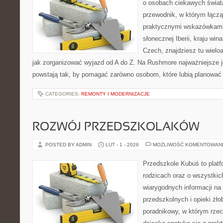
o osobach ciekawych świata
przewodnik, w którym łączą 
praktycznymi wskazówkami.
słonecznej Iberii, kraju wina
Czech, znajdziesz tu wielo
jak zorganizować wyjazd od A do Z. Na Rushmore najważniejsze j
powstają tak, by pomagać zarówno osobom, które lubią planować c
CATEGORIES:
REMONTY I MODERNIZACJE
ROZWÓJ PRZEDSZKOLAKÓW
POSTED BY ADMIN
LUT - 1 - 2026
MOŻLIWOŚĆ KOMENTOWAN
Przedszkole Kubuś to plat
rodzicach oraz o wszystkic
wiarygodnych informacji na
przedszkolnych i opieki żło
poradnikowy, w którym rzec