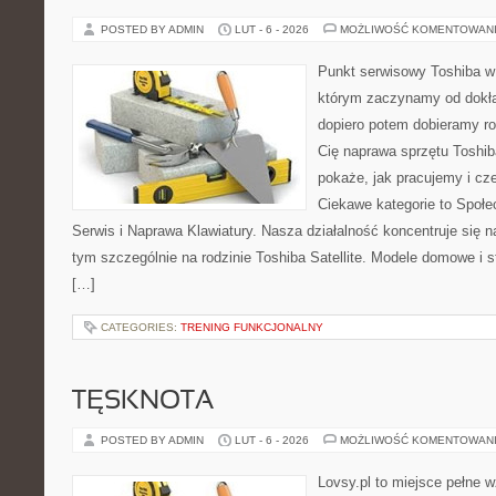
POSTED BY ADMIN
LUT - 6 - 2026
MOŻLIWOŚĆ KOMENTOWAN
Punkt serwisowy Toshiba w
którym zaczynamy od dokład
dopiero potem dobieramy roz
Cię naprawa sprzętu Toshib
pokaże, jak pracujemy i c
Ciekawe kategorie to Społe
Serwis i Naprawa Klawiatury. Nasza działalność koncentruje się 
tym szczególnie na rodzinie Toshiba Satellite. Modele domowe i s
[…]
CATEGORIES:
TRENING FUNKCJONALNY
TĘSKNOTA
POSTED BY ADMIN
LUT - 6 - 2026
MOŻLIWOŚĆ KOMENTOWAN
Lovsy.pl to miejsce pełne 