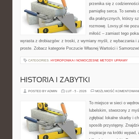
przenika się z codziennośc
pamiątkę serca. To serwis 
dla praktycznych, którzy s
rozmowę. Lovsy.pl nie poz
miłość – zamiast tego poka
wyrasta z drobiazgów: z troski, z wymiany myśli, z wybaczania i
proste. Zobacz kategorie Poczucie Własnej Wartości i Samorozw
CATEGORIES:
HYDROPONIKA I NOWOCZESNE METODY UPRAWY
HISTORIA I ZABYTKI
POSTED BY ADMIN
LUT - 5 - 2026
MOŻLIWOŚĆ KOMENTOWAN
To miejsce w sieci o wędro
lubelskim, stworzony z myśl
zgłębiać lokalne skarby i 
sposób przystępny. Znajdzi
inspiracje na krótki wypad,