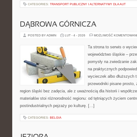
CATEGORIES:
TRANSPORT PUBLICZNY I ALTERNATYWY DLA AUT
DĄBROWA GÓRNICZA
POSTED BY ADMIN
LUT - 4 - 2026
MOŻLIWOŚĆ KOMENTOWAN
Ta strona to serwis o wyci
województwo śląskie – prze
pomysły na zwiedzanie zakąt
na praktycznych podpowie
wycieczek albo dłuższych t
przewodniki pisane prosto, 
region śląski bez zadęcia, ale z uważnością dla historii i współc
materiałów stoi różnorodność regionu: od tętniących życiem centr
postindustrialnych pejzaży po kulturę. […]
CATEGORIES:
BELGIA