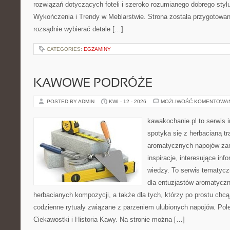
rozwiązań dotyczących foteli i szeroko rozumianego dobrego stylu
Wykończenia i Trendy w Meblarstwie. Strona została przygotowan
rozsądnie wybierać detale […]
CATEGORIES:
EGZAMINY
KAWOWE PODRÓŻE
POSTED BY ADMIN
KWI - 12 - 2026
MOŻLIWOŚĆ KOMENTOWA
kawakochanie.pl to serwis i
spotyka się z herbacianą tr
aromatycznych napojów zam
inspiracje, interesujące in
wiedzy. To serwis tematycz
dla entuzjastów aromatycz
herbacianych kompozycji, a także dla tych, którzy po prostu chc
codzienne rytuały związane z parzeniem ulubionych napojów. Po
Ciekawostki i Historia Kawy. Na stronie można […]