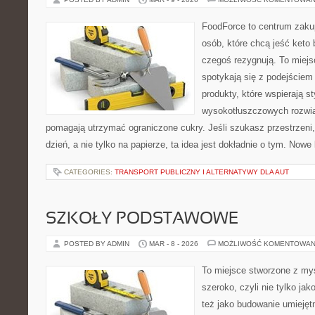
FoodForce to centrum zaku
osób, które chcą jeść keto 
czegoś rezygnują. To miej
spotykają się z podejście
produkty, które wspierają st
wysokotłuszczowych rozwią
pomagają utrzymać ograniczone cukry. Jeśli szukasz przestrzeni, 
dzień, a nie tylko na papierze, ta idea jest dokładnie o tym. Nowe
CATEGORIES:
TRANSPORT PUBLICZNY I ALTERNATYWY DLA AUT
SZKOŁY PODSTAWOWE
POSTED BY ADMIN
MAR - 8 - 2026
MOŻLIWOŚĆ KOMENTOWAN
To miejsce stworzone z myś
szeroko, czyli nie tylko jak
też jako budowanie umiejęt