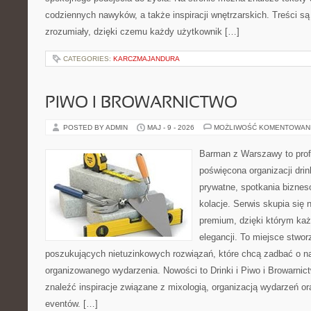
codziennych nawyków, a także inspiracji wnętrzarskich. Treści s
zrozumiały, dzięki czemu każdy użytkownik […]
CATEGORIES:
KARCZMAJANDURA
PIWO I BROWARNICTWO
POSTED BY ADMIN
MAJ - 9 - 2026
MOŻLIWOŚĆ KOMENTOWAN
Barman z Warszawy to profe
poświęcona organizacji dri
prywatne, spotkania biznes
kolacje. Serwis skupia się n
premium, dzięki którym każ
elegancji. To miejsce stwor
poszukujących nietuzinkowych rozwiązań, które chcą zadbać o 
organizowanego wydarzenia. Nowości to Drinki i Piwo i Browarnic
znaleźć inspiracje związane z mixologią, organizacją wydarzeń o
eventów. […]