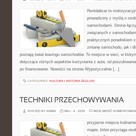
Rentdabcar to motoryzacyjn
prowadzony z myślą o osoba
samochodami. Strona łączy
związanych z samochodami
praktycznym poradnikiem z
zmianę samochodu, jak i dla
poznają świat leasingu samochodów. To miejsce w sieci, w któr
dotyczące różnych aspektów korzystania z auta, od poszukiwan
po finansowanie. Nowości na stronie Wypożyczalnie […]
CATEGORIES:
KULTURA I HISTORIA ŻEGLUGI
TECHNIKI PRZECHOWYWANIA
POSTED BY ADMIN
MAJ - 4 - 2026
MOŻLIWOŚĆ KOMENTOWAN
przyjazne miejsce kulinarne
mapie, które przyciąga os