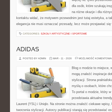
dla osób, które szukają insp
na różne okazje i dla różn
kontaktu widać, że motywem przewodnim jest tutaj estetyka, a ta
elegancja nie musi oznaczać przesady, lecz może przejawiać się 
CATEGORIES:
SZKOŁY ARTYSTYCZNE I SPORTOWE
ADIDAS
POSTED BY ADMIN
MAR - 11 - 2026
MOŻLIWOŚĆ KOMENTOWA
Blog o modzie to miejsce, 
mogą znaleźć inspiracje d
stylizacji. Strona pralniafo
myślą o osobach, które ch
To portal o modzie, który 
przedstawia aktualne trend
Laurent (YSL) i Uniqlo. Na stronie można znaleźć ciekawe wpisy,
tworzenia stylizacji. Autorzy publikacji starają się przedstawiać 