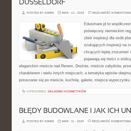
DÜSSELDORF
POSTED BY ADMIN
MAR - 12 - 2026
MOŻLIWOŚĆ KOMENTOWA
Edusimare.pl to współczes
poświęcony niemieckim regi
zbiór inspiracji dla osób p
szukających inspiracji na z
chcących lepiej zrozumieć n
pojawiają się treści o stoli
eleganckim mieście nad Renem, Dreźnie, mieście zabytków, pr
charakterem i wielu innych miejscach, a tematyka wpisów obejmuj
poruszanie się po mieście, kuchnię, galerie, miejsca wypoczynku
CATEGORIES:
SKŁADNIKI KOSMETYKÓW
BŁĘDY BUDOWLANE I JAK ICH U
POSTED BY ADMIN
MAR - 11 - 2026
MOŻLIWOŚĆ KOMENTOWA