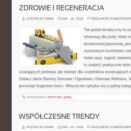
ZDROWIE I REGENERACJA
POSTED BY ADMIN
KWI - 19 - 2026
MOŻLIWOŚĆ KOMENTOWA
Ten portal tematyczny to
informacji dla osób, które i
przestrzenią basenową, jac
rozumianym komfortem codz
świat saun, kąpieli, base
tu znaleźć praktyczne treśc
szukających podstaw, ale również dla czytelników oczekujących 
Zobacz także Baseny Domowe i Ogrodowe i Domowe Wellness. Mo
pozostaje bogactwo treści. Witryna nie zamyka się w jednej kateg
CATEGORIES:
COTY INC. (USA)
WSPÓŁCZESNE TRENDY
POSTED BY ADMIN
KWI - 15 - 2026
MOŻLIWOŚĆ KOMENTOWA