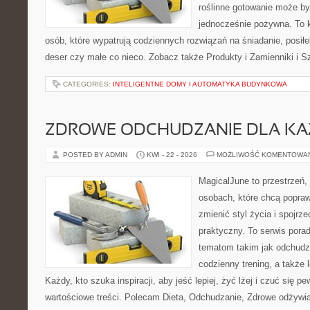
roślinne gotowanie może być 
jednocześnie pożywna. To
osób, które wypatrują codziennych rozwiązań na śniadanie, posiłek
deser czy małe co nieco. Zobacz także Produkty i Zamienniki i Sz
CATEGORIES:
INTELIGENTNE DOMY I AUTOMATYKA BUDYNKOWA
ZDROWE ODCHUDZANIE DLA K
POSTED BY ADMIN
KWI - 22 - 2026
MOŻLIWOŚĆ KOMENTOWA
MagicalJune to przestrzeń,
osobach, które chcą popra
zmienić styl życia i spojrz
praktyczny. To serwis por
tematom takim jak odchudza
codzienny trening, a także
Każdy, kto szuka inspiracji, aby jeść lepiej, żyć lżej i czuć się pew
wartościowe treści. Polecam Dieta, Odchudzanie, Zdrowe odżywi