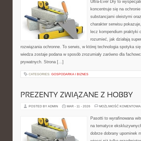
Ultra-Ever Dry to wyspecjal
koncentruje się na ochroni
substancjami oleistymi ora
charakter serwisu pokazuje, 
lecz kompendium praktyki dl
rozumieć, jak działają supe
rozwiązania ochronne. To serwis, w której technologia spotyka si
wiedza zostaje podana w sposób zrozumiały zarówno dla fachowcó
prywatnych. Strona […]
CATEGORIES:
GOSPODARKA I BIZNES
PREZENTY ZWIĄZANE Z HOBBY
POSTED BY ADMIN
MAR - 11 - 2026
MOŻLIWOŚĆ KOMENTOWA
Pasotti to wyrafinowana wit
na tematyce ekskluzywnych
dobrze dobrany upominek 
więcej niż tylko przedmiot