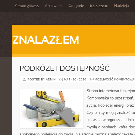
Archiwum
Kategorie
Nadzieja
Strona główna
Koło czasu
ZNALAZŁEM
PODRÓŻE I DOSTĘPNOŚĆ
POSTED BY ADMIN
MAJ - 10 - 2026
MOŻLIWOŚĆ KOMENTOWA
Strona internetowa funkcjo
Komorowska to przestrzeń, 
życia, kobiecej energii ora
Czytelnicy mogą znaleźć tut
ułatwiają w organizacji dni
myślą o osobach, które doce
spokojnego podejścia do życia. Na stronie można znaleźć teksty d