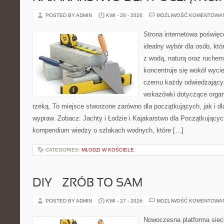
POSTED BY ADMIN
KWI - 28 - 2026
MOŻLIWOŚĆ KOMENTOWA
Strona internetowa poświęc
idealny wybór dla osób, któ
z wodą, naturą oraz ruchem
koncentruje się wokół wyci
czemu każdy odwiedzający
wskazówki dotyczące organ
rzeką. To miejsce stworzone zarówno dla początkujących, jak i d
wypraw. Zobacz: Jachty i Łodzie i Kajakarstwo dla Początkujący
kompendium wiedzy o szlakach wodnych, które […]
CATEGORIES:
MŁODZI W KOŚCIELE
DIY – ZRÓB TO SAM
POSTED BY ADMIN
KWI - 27 - 2026
MOŻLIWOŚĆ KOMENTOWA
Nowoczesna platforma sie