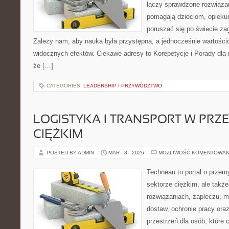
łączy sprawdzone rozwiązani
pomagają dzieciom, opieku
poruszać się po świecie za
Zależy nam, aby nauka była przystępna, a jednocześnie wartościo
widocznych efektów. Ciekawe adresy to Korepetycje i Porady dla r
że […]
CATEGORIES:
LEADERSHIP I PRZYWÓDZTWO
LOGISTYKA I TRANSPORT W PRZ
CIĘŻKIM
POSTED BY ADMIN
MAR - 8 - 2026
MOŻLIWOŚĆ KOMENTOWAN
Techneau to portal o przem
sektorze ciężkim, ale także
rozwiązaniach, zapleczu, m
dostaw, ochronie pracy oraz 
przestrzeń dla osób, które