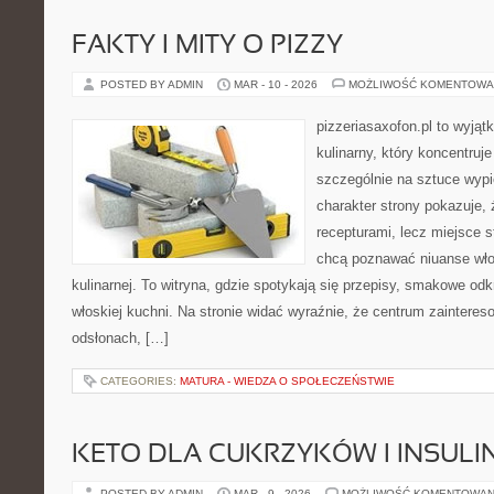
FAKTY I MITY O PIZZY
POSTED BY ADMIN
MAR - 10 - 2026
MOŻLIWOŚĆ KOMENTOWA
pizzeriasaxofon.pl to wyjąt
kulinarny, który koncentruje
szczególnie na sztuce wyp
charakter strony pokazuje, ż
recepturami, lecz miejsce s
chcą poznawać niuanse włos
kulinarnej. To witryna, gdzie spotykają się przepisy, smakowe od
włoskiej kuchni. Na stronie widać wyraźnie, że centrum zainteres
odsłonach, […]
CATEGORIES:
MATURA - WIEDZA O SPOŁECZEŃSTWIE
KETO DLA CUKRZYKÓW I INSU
POSTED BY ADMIN
MAR - 9 - 2026
MOŻLIWOŚĆ KOMENTOWAN