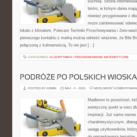
kuchnię. Strona internetowa
bistro, w którym dania mają
również przygotowane z dbał
może zainteresować odwie
lokalu z klimatem. Polecam Techniki Przechowywania i Zero-wast
pierwszego kontaktu z marką można odnieść wrażenie, że Bibi Bi
połączoną z kulinarnością. To nie jest […]
CATEGORIES:
ALGORYTMIKA I PROGRAMOWANIE MATEMATYCZNE
PODRÓŻE PO POLSKICH WIOSK
POSTED BY ADMIN
MAJ - 3 - 2026
MOŻLIWOŚĆ KOMENTOWAN
Madlennn to przestrzeń, kt
estetyczny punkt w sieci d
inspiracji. Już sama nazwa
charakterystycznym, dlate
uwagę użytkowników, którzy
do prezentowania tematów. 