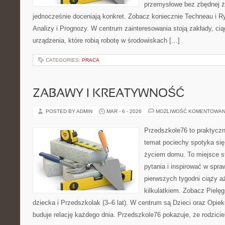
przemysłowe bez zbędnej ża
jednocześnie doceniają konkret. Zobacz koniecznie Techneau i 
Analizy i Prognozy. W centrum zainteresowania stoją zakłady, cią
urządzenia, które robią robotę w środowiskach […]
CATEGORIES:
PRACA
ZABAWY I KREATYWNOŚĆ
POSTED BY ADMIN
MAR - 6 - 2026
MOŻLIWOŚĆ KOMENTOWAN
Przedszkole76 to praktyczn
temat pociechy spotyka się
życiem domu. To miejsce st
pytania i inspirować w spra
pierwszych tygodni ciąży a
kilkulatkiem. Zobacz Pielę
dziecka i Przedszkolak (3–6 lat). W centrum są Dzieci oraz Opieku
buduje relację każdego dnia. Przedszkole76 pokazuje, że rodziciel