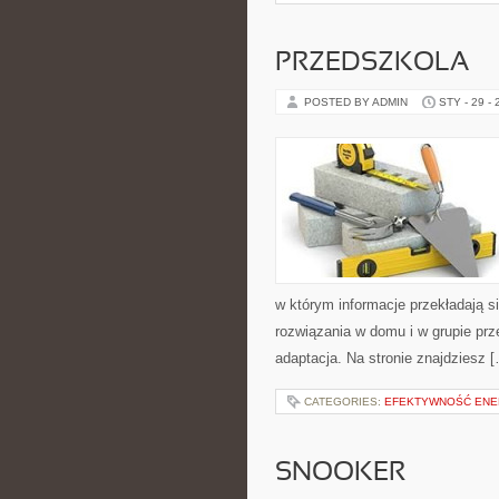
PRZEDSZKOLA
POSTED BY ADMIN
STY - 29 -
w którym informacje przekładają s
rozwiązania w domu i w grupie prz
adaptacja. Na stronie znajdziesz 
CATEGORIES:
EFEKTYWNOŚĆ ENE
SNOOKER