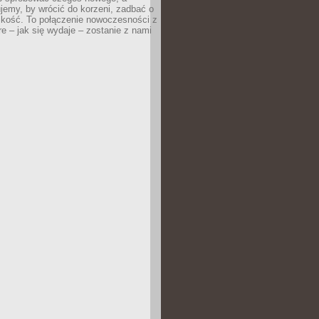
jemy, by wrócić do korzeni, zadbać o
iskość. To połączenie nowoczesności z
óre – jak się wydaje – zostanie z nami