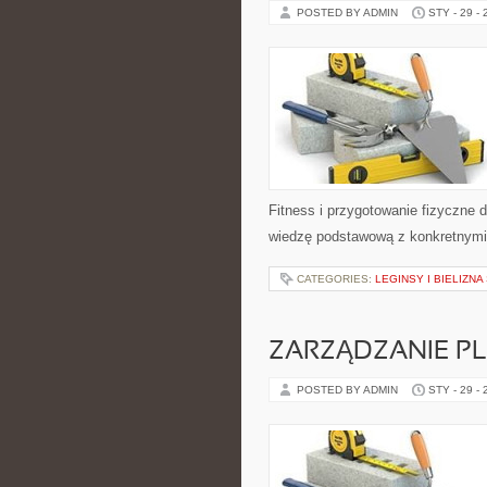
POSTED BY ADMIN
STY - 29 -
Fitness i przygotowanie fizyczne d
wiedzę podstawową z konkretnymi 
CATEGORIES:
LEGINSY I BIELIZN
ZARZĄDZANIE 
POSTED BY ADMIN
STY - 29 -