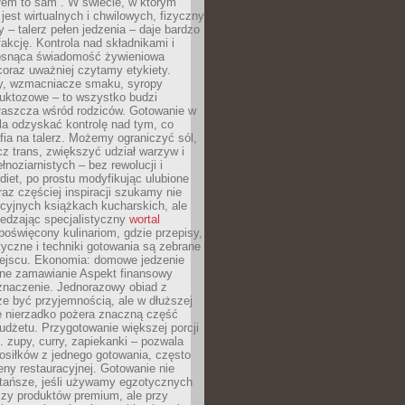
łem to sam”. W świecie, w którym
 jest wirtualnych i chwilowych, fizyczny
y – talerz pełen jedzenia – daje bardzo
fakcję. Kontrola nad składnikami i
osnąca świadomość żywieniowa
coraz uważniej czytamy etykiety.
dy, wzmacniacze smaku, syropy
ruktozowe – to wszystko budzi
właszcza wśród rodziców. Gotowanie w
a odzyskać kontrolę nad tym, co
fia na talerz. Możemy ograniczyć sól,
zcz trans, zwiększyć udział warzyw i
łnoziarnistych – bez rewolucji i
diet, po prostu modyfikując ulubione
raz częściej inspiracji szukamy nie
ycyjnych książkach kucharskich, ale
iedzając specjalistyczny
wortal
poświęcony kulinariom, gdzie przepisy,
tyczne i techniki gotowania są zebrane
ejscu. Ekonomia: domowe jedzenie
zne zamawianie Aspekt finansowy
znaczenie. Jednorazowy obiad z
e być przyjemnością, ale w dłuższej
e nierzadko pożera znaczną część
dżetu. Przygotowanie większej porcji
 zupy, curry, zapiekanki – pozwala
posiłków z jednego gotowania, często
ny restauracyjnej. Gotowanie nie
 tańsze, jeśli używamy egzotycznych
czy produktów premium, ale przy