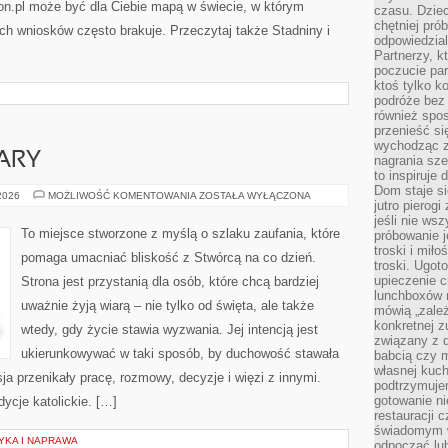
rion.pl może być dla Ciebie mapą w świecie, w którym
czasu. Dziec
chętniej pr
ych wniosków często brakuje. Przeczytaj także Stadniny i
odpowiedzial
Partnerzy, k
poczucie par
ktoś tylko k
podróże bez
również spo
przenieść si
wychodząc z 
ARY
nagrania sze
to inspiruje
Dom staje si
ŚWIADECTWA
 2026
MOŻLIWOŚĆ KOMENTOWANIA
ZOSTAŁA WYŁĄCZONA
jutro pierog
WIARY
jeśli nie ws
To miejsce stworzone z myślą o szlaku zaufania, które
próbowanie j
troski i mił
pomaga umacniać bliskość z Stwórcą na co dzień.
troski. Ugot
upieczenie c
Strona jest przystanią dla osób, które chcą bardziej
lunchboxów n
uważnie żyją wiarą – nie tylko od święta, ale także
mówią „zależ
konkretnej z
wtedy, gdy życie stawia wyzwania. Jej intencją jest
związany z 
ukierunkowywać w taki sposób, by duchowość stawała
babcią czy 
własnej kuch
sja przenikały pracę, rozmowy, decyzje i więzi z innymi.
podtrzymuje
gotowanie ni
ycje katolickie. […]
restauracji 
świadomym 
TYKA I NAPRAWA
odpocząć lu