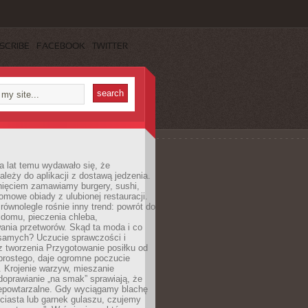
SCRIBE
FACEBOOK
TWITTER
a lat temu wydawało się, że
ależy do aplikacji z dostawą jedzenia.
nięciem zamawiamy burgery, sushi,
mowe obiady z ulubionej restauracji.
wnolegle rośnie inny trend: powrót do
 domu, pieczenia chleba,
ania przetworów. Skąd ta moda i co
samych? Uczucie sprawczości i
z tworzenia Przygotowanie posiłku od
prostego, daje ogromne poczucie
 Krojenie warzyw, mieszanie
doprawianie „na smak” sprawiają, że
iepowtarzalne. Gdy wyciągamy blachę
ciasta lub garnek gulaszu, czujemy