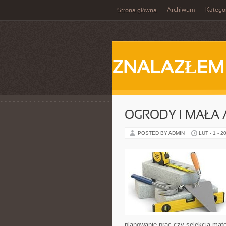
Archiwum
Katego
Strona główna
ZNALAZŁEM
OGRODY I MAŁA 
POSTED BY ADMIN
LUT - 1 - 2
planowanie prac czy selekcja mate