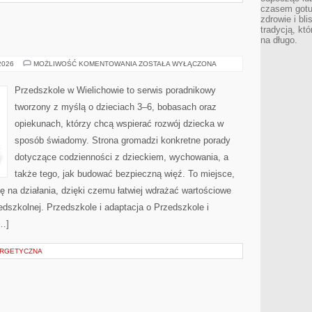
czasem gotu
zdrowie i bl
tradycją, kt
na długo.
PRZEDSZKOLA
 2026
MOŻLIWOŚĆ KOMENTOWANIA
ZOSTAŁA WYŁĄCZONA
Przedszkole w Wielichowie to serwis poradnikowy
tworzony z myślą o dzieciach 3–6, bobasach oraz
opiekunach, którzy chcą wspierać rozwój dziecka w
sposób świadomy. Strona gromadzi konkretne porady
dotyczące codzienności z dzieckiem, wychowania, a
także tego, jak budować bezpieczną więź. To miejsce,
ię na działania, dzięki czemu łatwiej wdrażać wartościowe
edszkolnej. Przedszkole i adaptacja o Przedszkole i
[…]
RGETYCZNA