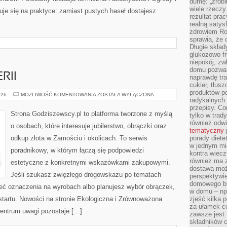
dumę: „zrobi
wiele rzeczy
ruje się na praktyce: zamiast pustych haseł dostajesz
rezultat prac
realną satys
zdrowiem R
sprawia, że 
Długie skła
glukozowo-f
niepokój, z
domu pozwal
RII
naprawdę tra
cukier, tłus
produktów pe
TRENDY
026
MOŻLIWOŚĆ KOMENTOWANIA
ZOSTAŁA WYŁĄCZONA
radykalnych 
W
BIŻUTERII
przepisy. Co
Strona Godziszewscy.pl to platforma tworzone z myślą
tylko w trad
również odw
o osobach, które interesuje jubilerstwo, obrączki oraz
tematyczny
odkup złota w Zamościu i okolicach. To serwis
porady diete
w jednym mi
poradnikowy, w którym łączą się podpowiedzi
kontra wiec
również ma 
estetyczne z konkretnymi wskazówkami zakupowymi.
dostawą moż
Jeśli szukasz zwięzłego drogowskazu po tematach
perspektywi
domowego bu
mieć oznaczenia na wyrobach albo planujesz wybór obrączek,
w domu – np.
startu. Nowości na stronie Ekologiczna i Zrównoważona
zjeść kilka 
za ułamek ce
centrum uwagi pozostaje […]
zawsze jest
składników 