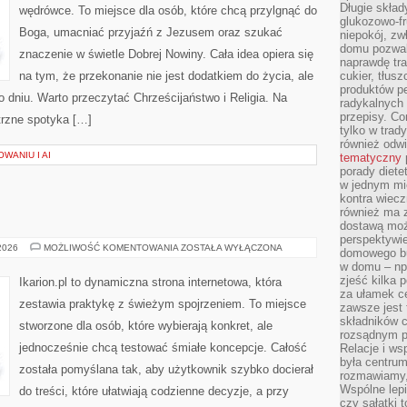
Długie skła
wędrówce. To miejsce dla osób, które chcą przylgnąć do
glukozowo-f
Boga, umacniać przyjaźń z Jezusem oraz szukać
niepokój, z
domu pozwal
znaczenie w świetle Dobrej Nowiny. Cała idea opiera się
naprawdę tra
na tym, że przekonanie nie jest dodatkiem do życia, ale
cukier, tłus
produktów pe
o dniu. Warto przeczytać Chrześcijaństwo i Religia. Na
radykalnych 
przepisy. Co
trzne spotyka […]
tylko w trad
również odw
WANIU I AI
tematyczny
porady diete
w jednym mi
kontra wiec
również ma 
dostawą moż
perspektywi
PRACA
 2026
MOŻLIWOŚĆ KOMENTOWANIA
ZOSTAŁA WYŁĄCZONA
domowego bu
Z
w domu – np.
KOŃMI
zjeść kilka 
Ikarion.pl to dynamiczna strona internetowa, która
za ułamek ce
zestawia praktykę z świeżym spojrzeniem. To miejsce
zawsze jest
składników 
stworzone dla osób, które wybierają konkret, ale
rozsądnym p
jednocześnie chcą testować śmiałe koncepcje. Całość
Relacje i w
była centrum
została pomyślana tak, aby użytkownik szybko docierał
rozmawiamy,
Wspólne lepi
do treści, które ułatwiają codzienne decyzje, a przy
czy sałatki 