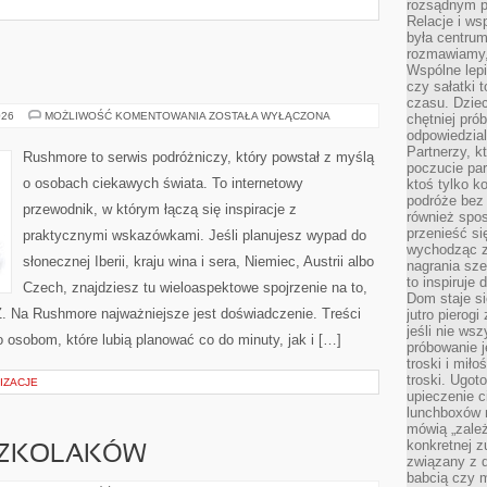
rozsądnym p
Relacje i w
była centrum
rozmawiamy,
Wspólne lepi
czy sałatki 
czasu. Dziec
NORWEGIA
026
MOŻLIWOŚĆ KOMENTOWANIA
ZOSTAŁA WYŁĄCZONA
chętniej pr
odpowiedzial
Partnerzy, k
Rushmore to serwis podróżniczy, który powstał z myślą
poczucie par
o osobach ciekawych świata. To internetowy
ktoś tylko k
podróże bez
przewodnik, w którym łączą się inspiracje z
również spo
przenieść si
praktycznymi wskazówkami. Jeśli planujesz wypad do
wychodząc z 
słonecznej Iberii, kraju wina i sera, Niemiec, Austrii albo
nagrania sze
to inspiruje
Czech, znajdziesz tu wieloaspektowe spojrzenie na to,
Dom staje si
Z. Na Rushmore najważniejsze jest doświadczenie. Treści
jutro pierog
jeśli nie ws
osobom, które lubią planować co do minuty, jak i […]
próbowanie j
troski i mił
troski. Ugot
IZACJE
upieczenie c
lunchboxów n
mówią „zależ
konkretnej z
SZKOLAKÓW
związany z 
babcią czy 