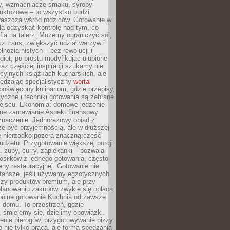
dy, wzmacniacze smaku, syropy
ruktozowe – to wszystko budzi
właszcza wśród rodziców. Gotowanie w
a odzyskać kontrolę nad tym, co
fia na talerz. Możemy ograniczyć sól,
zcz trans, zwiększyć udział warzyw i
łnoziarnistych – bez rewolucji i
diet, po prostu modyfikując ulubione
raz częściej inspiracji szukamy nie
ycyjnych książkach kucharskich, ale
iedzając specjalistyczny
wortal
poświęcony kulinariom, gdzie przepisy,
tyczne i techniki gotowania są zebrane
ejscu. Ekonomia: domowe jedzenie
zne zamawianie Aspekt finansowy
znaczenie. Jednorazowy obiad z
e być przyjemnością, ale w dłuższej
e nierzadko pożera znaczną część
dżetu. Przygotowanie większej porcji
 zupy, curry, zapiekanki – pozwala
posiłków z jednego gotowania, często
ny restauracyjnej. Gotowanie nie
 tańsze, jeśli używamy egzotycznych
czy produktów premium, ale przy
lanowaniu zakupów zwykle się opłaca.
spólne gotowanie Kuchnia od zawsze
 domu. To przestrzeń, gdzie
 śmiejemy się, dzielimy obowiązki.
enie pierogów, przygotowywanie pizzy
to nie tylko praca, ale forma spędzania