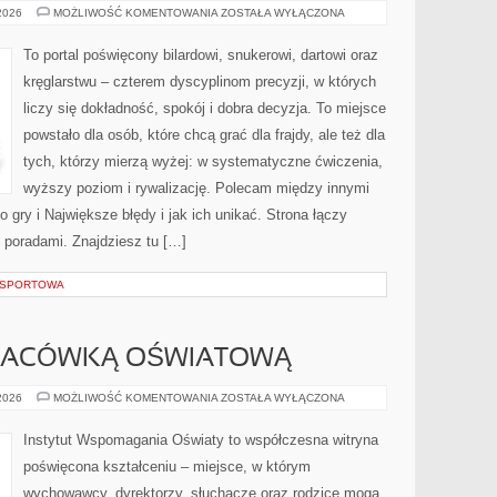
SNOOKER
 2026
MOŻLIWOŚĆ KOMENTOWANIA
ZOSTAŁA WYŁĄCZONA
To portal poświęcony bilardowi, snukerowi, dartowi oraz
kręglarstwu – czterem dyscyplinom precyzji, w których
liczy się dokładność, spokój i dobra decyzja. To miejsce
powstało dla osób, które chcą grać dla frajdy, ale też dla
tych, którzy mierzą wyżej: w systematyczne ćwiczenia,
wyższy poziom i rywalizację. Polecam między innymi
o gry i Największe błędy i jak ich unikać. Strona łączy
poradami. Znajdziesz tu […]
A SPORTOWA
PLACÓWKĄ OŚWIATOWĄ
ZARZĄDZANIE
 2026
MOŻLIWOŚĆ KOMENTOWANIA
ZOSTAŁA WYŁĄCZONA
PLACÓWKĄ
OŚWIATOWĄ
Instytut Wspomagania Oświaty to współczesna witryna
poświęcona kształceniu – miejsce, w którym
wychowawcy, dyrektorzy, słuchacze oraz rodzice mogą