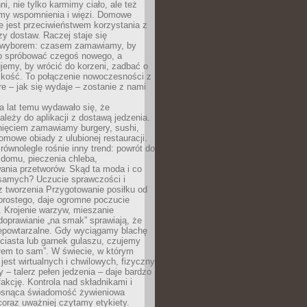
ni, nie tylko karmimy ciało, ale też
my wspomnienia i więzi. Domowe
e jest przeciwieństwem korzystania z
czy dostaw. Raczej staje się
wyborem: czasem zamawiamy, by
b spróbować czegoś nowego, a
jemy, by wrócić do korzeni, zadbać o
iskość. To połączenie nowoczesności z
óre – jak się wydaje – zostanie z nami
a lat temu wydawało się, że
ależy do aplikacji z dostawą jedzenia.
nięciem zamawiamy burgery, sushi,
mowe obiady z ulubionej restauracji.
wnolegle rośnie inny trend: powrót do
 domu, pieczenia chleba,
ania przetworów. Skąd ta moda i co
samych? Uczucie sprawczości i
z tworzenia Przygotowanie posiłku od
prostego, daje ogromne poczucie
 Krojenie warzyw, mieszanie
doprawianie „na smak” sprawiają, że
iepowtarzalne. Gdy wyciągamy blachę
ciasta lub garnek gulaszu, czujemy
łem to sam”. W świecie, w którym
 jest wirtualnych i chwilowych, fizyczny
y – talerz pełen jedzenia – daje bardzo
fakcję. Kontrola nad składnikami i
osnąca świadomość żywieniowa
coraz uważniej czytamy etykiety.