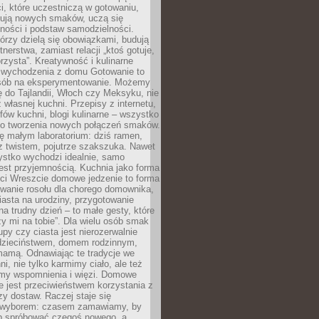
i, które uczestniczą w gotowaniu,
óbują nowych smaków, uczą się
ności i podstaw samodzielności.
tórzy dzielą się obowiązkami, budują
tnerstwa, zamiast relacji „ktoś gotuje,
orzysta”. Kreatywność i kulinarne
 wychodzenia z domu Gotowanie to
sób na eksperymentowanie. Możemy
ę do Tajlandii, Włoch czy Meksyku, nie
własnej kuchni. Przepisy z internetu,
fów kuchni, blogi kulinarne – wszystko
 do tworzenia nowych połączeń smaków.
ę małym laboratorium: dziś ramen,
i z twistem, pojutrze szakszuka. Nawet
zystko wychodzi idealnie, samo
est przyjemnością. Kuchnia jako forma
ości Wreszcie domowe jedzenie to forma
owanie rosołu dla chorego domownika,
iasta na urodziny, przygotowanie
a trudny dzień – to małe gesty, które
y mi na tobie”. Dla wielu osób smak
upy czy ciasta jest nierozerwalnie
dzieciństwem, domem rodzinnym,
mamą. Odnawiając te tradycje we
ni, nie tylko karmimy ciało, ale też
my wspomnienia i więzi. Domowe
e jest przeciwieństwem korzystania z
czy dostaw. Raczej staje się
wyborem: czasem zamawiamy, by
b spróbować czegoś nowego, a