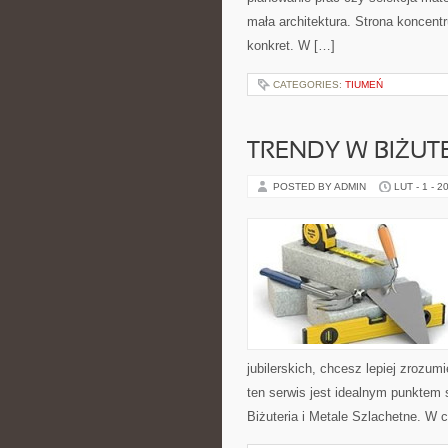
mała architektura. Strona koncent
konkret. W […]
CATEGORIES:
TIUMEŃ
TRENDY W BIŻUTE
POSTED BY ADMIN
LUT - 1 - 2
jubilerskich, chcesz lepiej zrozu
ten serwis jest idealnym punktem 
Biżuteria i Metale Szlachetne. W 