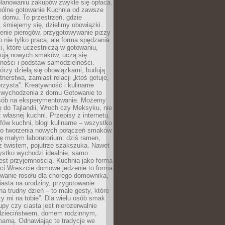
lanowaniu zakupów zwykle się opłaca.
spólne gotowanie Kuchnia od zawsze
 domu. To przestrzeń, gdzie
 śmiejemy się, dzielimy obowiązki.
enie pierogów, przygotowywanie pizzy
to nie tylko praca, ale forma spędzania
i, które uczestniczą w gotowaniu,
óbują nowych smaków, uczą się
ności i podstaw samodzielności.
tórzy dzielą się obowiązkami, budują
tnerstwa, zamiast relacji „ktoś gotuje,
orzysta”. Kreatywność i kulinarne
 wychodzenia z domu Gotowanie to
sób na eksperymentowanie. Możemy
ę do Tajlandii, Włoch czy Meksyku, nie
własnej kuchni. Przepisy z internetu,
fów kuchni, blogi kulinarne – wszystko
 do tworzenia nowych połączeń smaków.
ę małym laboratorium: dziś ramen,
i z twistem, pojutrze szakszuka. Nawet
zystko wychodzi idealnie, samo
est przyjemnością. Kuchnia jako forma
ości Wreszcie domowe jedzenie to forma
owanie rosołu dla chorego domownika,
iasta na urodziny, przygotowanie
a trudny dzień – to małe gesty, które
y mi na tobie”. Dla wielu osób smak
upy czy ciasta jest nierozerwalnie
dzieciństwem, domem rodzinnym,
mamą. Odnawiając te tradycje we