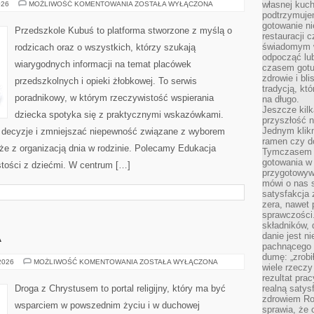
ROZWÓJ
własnej kuch
026
MOŻLIWOŚĆ KOMENTOWANIA
ZOSTAŁA WYŁĄCZONA
PRZEDSZKOLAKÓW
podtrzymuje
gotowanie ni
Przedszkole Kubuś to platforma stworzone z myślą o
restauracji 
świadomym 
rodzicach oraz o wszystkich, którzy szukają
odpocząć lu
wiarygodnych informacji na temat placówek
czasem gotu
zdrowie i bl
przedszkolnych i opieki żłobkowej. To serwis
tradycją, kt
poradnikowy, w którym rzeczywistość wspierania
na długo.
Jeszcze kilk
dziecka spotyka się z praktycznymi wskazówkami.
przyszłość n
Jednym klik
ać decyzje i zmniejszać niepewność związane z wyborem
ramen czy do
kże z organizacją dnia w rodzinie. Polecamy Edukacja
Tymczasem ró
gotowania w
stości z dziećmi. W centrum […]
przygotowyw
mówi o nas 
satysfakcja 
zera, nawet 
sprawczości.
składników, 
A
danie jest n
pachnącego 
dumę: „zrobi
RELIGIA
 2026
MOŻLIWOŚĆ KOMENTOWANIA
ZOSTAŁA WYŁĄCZONA
wiele rzeczy
A
NAUKA
rezultat prac
Droga z Chrystusem to portal religijny, który ma być
realną satys
zdrowiem R
wsparciem w powszednim życiu i w duchowej
sprawia, że 