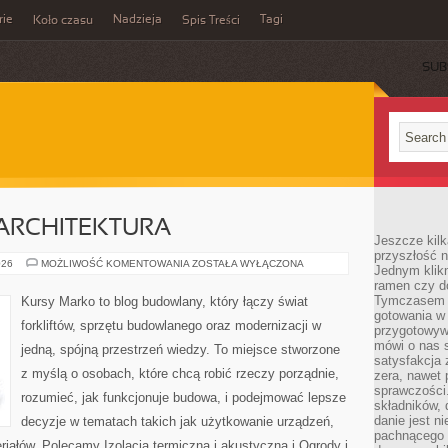
rie
Nadzieja
Tagi
Koło czasu
Spis Treści
SUB
ARCHITEKTURA
Jeszcze kilk
przyszłość n
OGRODY
026
MOŻLIWOŚĆ KOMENTOWANIA
ZOSTAŁA WYŁĄCZONA
Jednym klik
I
ramen czy do
MAŁA
ARCHITEKTURA
Tymczasem ró
Kursy Marko to blog budowlany, który łączy świat
gotowania w
forkliftów, sprzętu budowlanego oraz modernizacji w
przygotowyw
mówi o nas 
jedną, spójną przestrzeń wiedzy. To miejsce stworzone
satysfakcja 
z myślą o osobach, które chcą robić rzeczy porządnie,
zera, nawet 
sprawczości.
rozumieć, jak funkcjonuje budowa, i podejmować lepsze
składników, 
danie jest n
decyzje w tematach takich jak użytkowanie urządzeń,
pachnącego 
riałów. Polecamy Izolacja termiczna i akustyczna i Ogrody i