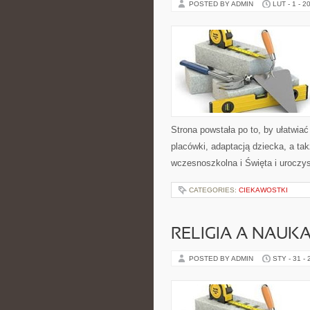
POSTED BY ADMIN
LUT - 1 - 2
Strona powstała po to, by ułatwi
placówki, adaptacją dziecka, a ta
wczesnoszkolna i Święta i uroczy
CATEGORIES:
CIEKAWOSTKI
RELIGIA A NAUK
POSTED BY ADMIN
STY - 31 -