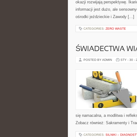
okazji rozwijają perspektywę. Ika
informacji jest dużo, ale sensown
ośrodki jeździeckie i Zawody […]
CATEGORIES:
ZERO WASTE
ŚWIADECTWA WI
POSTED BY ADMIN
STY - 30 -
się namacalna, a modlitwa i reflek
Zobacz również: Sakramenty i Trad
CATEGORIES:
SILNIKI – DIAGNOS