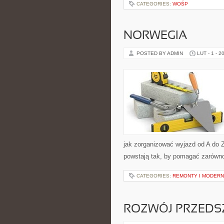
CATEGORIES:
WOŚP
NORWEGIA
POSTED BY ADMIN
LUT - 1 - 2
jak zorganizować wyjazd od A do 
powstają tak, by pomagać zarówno 
CATEGORIES:
REMONTY I MODERN
ROZWÓJ PRZED