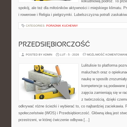
kilkudniową podróż. To prze
spokój, ale też dla miłośników aktywności i miejskiego klimatu. P
i rowerowe i Religia i pielgrzymki. Lubelszczyzna potrafi zaskakiw
CATEGORIES:
PORADNIK KUCHENNY
PRZEDSIĘBIORCZOŚĆ
POSTED BY ADMIN
LUT - 5 - 2026
MOŻLIWOŚĆ KOMENTOWAN
Lulitulisie to platforma po
maluchach oraz o opiekuna
naukę w sposób zrozumiały
kompetencje są podawane j
zajęcia zamieniają się w ra
z twórczością, dzięki cze
odkrywać różne ścieżki i wybierać to, co najbardziej zaciekawia
społeczeństwie (WOS) i Przedsiębiorczość. Główną ideą jest stwo
przestrzeni, w której ćwiczenie odbywa […]