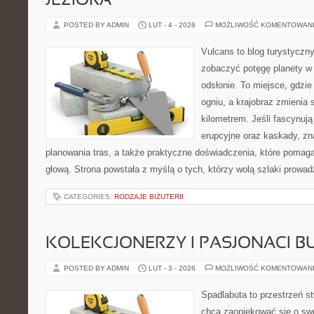
JEZIORA
POSTED BY ADMIN
LUT - 4 - 2026
MOŻLIWOŚĆ KOMENTOWAN
Vulcans to blog turystyczny
zobaczyć potęgę planety w j
odsłonie. To miejsce, gdzie 
ogniu, a krajobraz zmienia
kilometrem. Jeśli fascynują
erupcyjne oraz kaskady, zn
planowania tras, a także praktyczne doświadczenia, które pomag
głową. Strona powstała z myślą o tych, którzy wolą szlaki prowa
CATEGORIES:
RODZAJE BIŻUTERII
KOLEKCJONERZY I PASJONACI 
POSTED BY ADMIN
LUT - 3 - 2026
MOŻLIWOŚĆ KOMENTOWAN
Spadlabuta to przestrzeń st
chcą zaopiekować się o sw