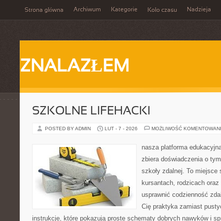
Archiwum
Kategorie
Nadzieja
Strona główna
Koło czasu
ZNALAZŁEM
SZKOLNE LIFEHACKI
POSTED BY ADMIN
LUT - 7 - 2026
MOŻLIWOŚĆ KOMENTOWAN
nasza platforma edukacyjna 
zbiera doświadczenia o tym
szkoły zdalnej. To miejsce
kursantach, rodzicach oraz
usprawnić codzienność zdaln
Cię praktyka zamiast pusty
instrukcje, które pokazują proste schematy dobrych nawyków i s