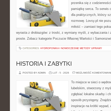
przenika się z codziennośc
pamiątkę serca. To serwis 
dla praktycznych, którzy s
rozmowę. Lovsy.pl nie poz
miłość – zamiast tego poka
wyrasta z drobiazgów: z troski, z wymiany myśli, z wybaczania i
proste. Zobacz kategorie Poczucie Własnej Wartości i Samorozw
CATEGORIES:
HYDROPONIKA I NOWOCZESNE METODY UPRAWY
HISTORIA I ZABYTKI
POSTED BY ADMIN
LUT - 5 - 2026
MOŻLIWOŚĆ KOMENTOWAN
To miejsce w sieci o wędro
lubelskim, stworzony z myśl
zgłębiać lokalne skarby i 
sposób przystępny. Znajdzi
inspiracje na krótki wypad,