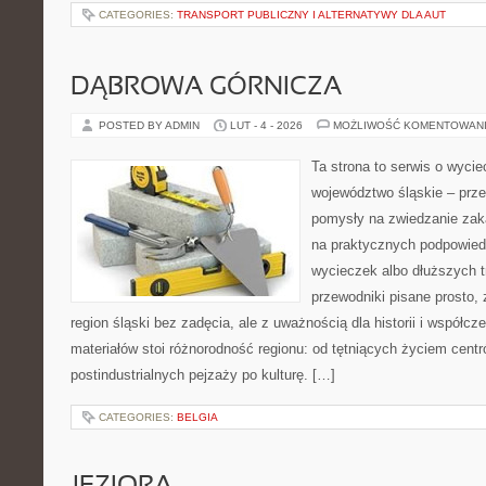
CATEGORIES:
TRANSPORT PUBLICZNY I ALTERNATYWY DLA AUT
DĄBROWA GÓRNICZA
POSTED BY ADMIN
LUT - 4 - 2026
MOŻLIWOŚĆ KOMENTOWAN
Ta strona to serwis o wyci
województwo śląskie – prze
pomysły na zwiedzanie zakąt
na praktycznych podpowie
wycieczek albo dłuższych t
przewodniki pisane prosto, 
region śląski bez zadęcia, ale z uważnością dla historii i współc
materiałów stoi różnorodność regionu: od tętniących życiem centr
postindustrialnych pejzaży po kulturę. […]
CATEGORIES:
BELGIA