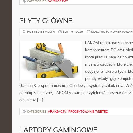
CATEGORIES:
WYSKOCZMY
PŁYTY GŁÓWNE
POSTED BY ADMIN
LUT - 6 - 2026
MOŻLIWOŚĆ KOMENTOWAN
LAKOM to praktyczna prze
komponentom PC oraz obsłu
które pracują nam na co dz
myślą o osobach, które ch
decyzje, a także o tych, kt
porady wtedy, gdy komputer 
Gaming & e-sport hardware i Obudowy i systemy chłodzenia. W ś
potrafią zamieszać, LAKOM stawia na czytelność i uczciwość. Z
dostajesz […]
CATEGORIES:
ARANŻACJA I PROJEKTOWANIE WNĘTRZ
LAPTOPY GAMINGOWE