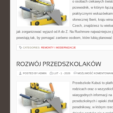
o osobach ciekawych świata
przewodnik, w którym łączą 
praktycznymi wskazówkami.
słonecznej Iberii, kraju wina
Czech, znajdziesz tu wielo
jak zorganizować wyjazd od A do Z. Na Rushmore najważniejsze j
powstają tak, by pomagać zarówno osobom, które lubią planować c
CATEGORIES:
REMONTY I MODERNIZACJE
ROZWÓJ PRZEDSZKOLAKÓW
POSTED BY ADMIN
LUT - 1 - 2026
MOŻLIWOŚĆ KOMENTOWAN
Przedszkole Kubuś to plat
rodzicach oraz o wszystkic
wiarygodnych informacji na
przedszkolnych i opieki żło
poradnikowy, w którym rzec