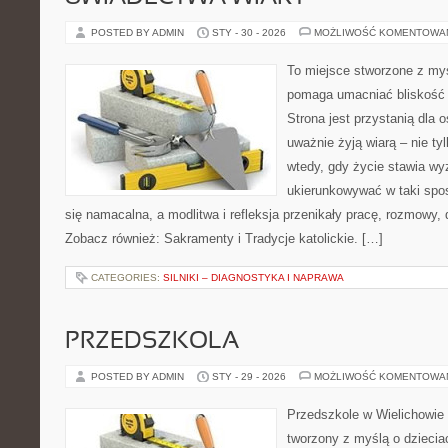
POSTED BY ADMIN
STY - 30 - 2026
MOŻLIWOŚĆ KOMENTOWA
To miejsce stworzone z myś
pomaga umacniać bliskość 
Strona jest przystanią dla o
uważnie żyją wiarą – nie tyl
wtedy, gdy życie stawia wyz
ukierunkowywać w taki spo
się namacalna, a modlitwa i refleksja przenikały pracę, rozmowy, d
Zobacz również: Sakramenty i Tradycje katolickie. […]
CATEGORIES:
SILNIKI – DIAGNOSTYKA I NAPRAWA
PRZEDSZKOLA
POSTED BY ADMIN
STY - 29 - 2026
MOŻLIWOŚĆ KOMENTOWA
Przedszkole w Wielichowie 
tworzony z myślą o dziecia