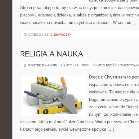
dziecka spotyka się z pra
Strona powstała po to, by ułatwiać decyzje i zmniejszać niepew
placówki, adaptacją dziecka, a także z organizacją dnia w rodzi
wczesnoszkolna i Święta i uroczystości z dziećmi. W centrum […
CATEGORIES:
CIEKAWOSTKI
RELIGIA A NAUKA
POSTED BY ADMIN
STY - 31 - 2026
MOŻLIWOŚĆ KOMENTOWA
Droga z Chrystusem to porta
wsparciem w powszednim ży
wędrówce. To miejsce dla o
Boga, umacniać przyjaźń 
znaczenie w świetle Dobrej 
na tym, że przekonanie nie 
szlakiem, którą można iść dzień po dniu. Warto przeczytać Chrześ
kartach tego serwisu życie wewnętrzne spotyka […]