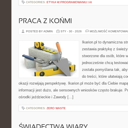
CATEGORIES:
ETYKA W PROGRAMOWANIU I AI
PRACA Z KOŃMI
POSTED BY ADMIN
STY - 30 - 2026
MOŻLIWOŚĆ KOMENTOWA
Ikarion.pl to dynamiczna st
zestawia praktykę z śwież
stworzone dla osób, które w
jednocześnie chcą testowa
została pomyślana tak, aby
do treści, które ułatwiają c
okazji rozwijają perspektywę. Ikarion.pl może być dla Ciebie map
informacji jest dużo, ale sensownych wniosków często brakuje. Pr
ośrodki jeździeckie i Zawody […]
CATEGORIES:
ZERO WASTE
ŚWIADECTWA WIARY