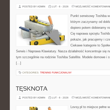
POSTED BY ADMIN
LUT - 6 - 2026
MOŻLIWOŚĆ KOMENTOWAN
Punkt serwisowy Toshiba w
którym zaczynamy od dokład
dopiero potem dobieramy roz
Cię naprawa sprzętu Toshib
pokaże, jak pracujemy i c
Ciekawe kategorie to Społe
Serwis i Naprawa Klawiatury. Nasza działalność koncentruje się 
tym szczególnie na rodzinie Toshiba Satellite. Modele domowe i s
[…]
CATEGORIES:
TRENING FUNKCJONALNY
TĘSKNOTA
POSTED BY ADMIN
LUT - 6 - 2026
MOŻLIWOŚĆ KOMENTOWAN
Lovsy.pl to miejsce pełne 