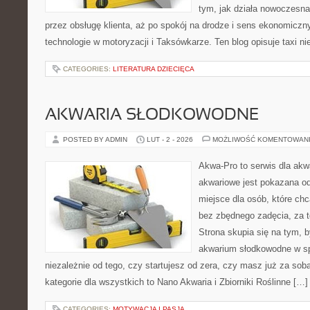
tym, jak działa nowoczesna
przez obsługę klienta, aż po spokój na drodze i sens ekonomicz
technologie w motoryzacji i Taksówkarze. Ten blog opisuje taxi ni
CATEGORIES:
LITERATURA DZIECIĘCA
AKWARIA SŁODKOWODNE
POSTED BY ADMIN
LUT - 2 - 2026
MOŻLIWOŚĆ KOMENTOWAN
Akwa-Pro to serwis dla ak
akwariowe jest pokazana od
miejsce dla osób, które ch
bez zbędnego zadęcia, za t
Strona skupia się na tym, 
akwarium słodkowodne w s
niezależnie od tego, czy startujesz od zera, czy masz już za sob
kategorie dla wszystkich to Nano Akwaria i Zbiorniki Roślinne […]
CATEGORIES:
MOTYWACJA I PASJA