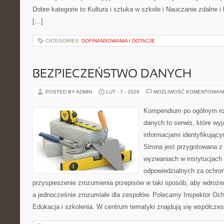
Dobre kategorie to Kultura i sztuka w szkole i Nauczanie zdalne i
[…]
CATEGORIES:
DOFINANSOWANIA I DOTACJE
BEZPIECZEŃSTWO DANYCH
POSTED BY ADMIN
LUT - 7 - 2026
MOŻLIWOŚĆ KOMENTOWAN
Kompendium po ogólnym ro
danych to serwis, które wy
informacjami identyfikując
Strona jest przygotowana 
wyzwaniach w instytucjach 
odpowiedzialnych za ochron
przyspieszenie zrozumienia przepisów w taki sposób, aby wdrożen
a jednocześnie zrozumiałe dla zespołów. Polecamy Inspektor Och
Edukacja i szkolenia. W centrum tematyki znajdują się współcze