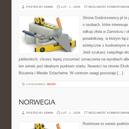
POSTED BY ADMIN
LUT - 1 - 2026
MOŻLIWOŚĆ KOMENTOWAN
Strona Godziszewscy.pl to 
o osobach, które interesuje 
odkup złota w Zamościu i o
poradnikowy, w którym łącz
estetyczne z konkretnymi
Jeśli szukasz zwięzłego d
jubilerskich, chcesz lepiej zrozumieć oznaczenia na wyrobach al
ten serwis jest idealnym punktem startu. Nowości na stronie Eko
Biżuteria i Metale Szlachetne. W centrum uwagi pozostaje […]
CATEGORIES:
WOŚP
NORWEGIA
POSTED BY ADMIN
LUT - 1 - 2026
MOŻLIWOŚĆ KOMENTOWAN
Rushmore to serwis podróżn