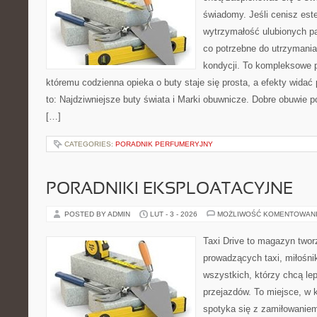
świadomy. Jeśli cenisz est
wytrzymałość ulubionych pa
co potrzebne do utrzymania
kondycji. To kompleksowe p
któremu codzienna opieka o buty staje się prosta, a efekty widać 
to: Najdziwniejsze buty świata i Marki obuwnicze. Dobre obuwie pot
[…]
CATEGORIES:
PORADNIK PERFUMERYJNY
PORADNIKI EKSPLOATACYJNE
POSTED BY ADMIN
LUT - 3 - 2026
MOŻLIWOŚĆ KOMENTOWAN
Taxi Drive to magazyn twor
prowadzących taxi, miłośn
wszystkich, którzy chcą lep
przejazdów. To miejsce, w
spotyka się z zamiłowaniem