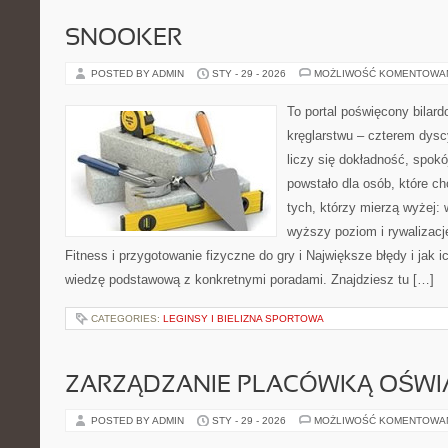
SNOOKER
POSTED BY ADMIN
STY - 29 - 2026
MOŻLIWOŚĆ KOMENTOWA
To portal poświęcony bilard
kręglarstwu – czterem dysc
liczy się dokładność, spokó
powstało dla osób, które chc
tych, którzy mierzą wyżej:
wyższy poziom i rywalizac
Fitness i przygotowanie fizyczne do gry i Największe błędy i jak i
wiedzę podstawową z konkretnymi poradami. Znajdziesz tu […]
CATEGORIES:
LEGINSY I BIELIZNA SPORTOWA
ZARZĄDZANIE PLACÓWKĄ OŚW
POSTED BY ADMIN
STY - 29 - 2026
MOŻLIWOŚĆ KOMENTOWA