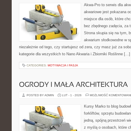
Akwa-Pro to serwis dla ak
akwariowe jest pokazana od
miejsce dla osób, które ch
bez zbędnego zadęcia, za t
Strona skupia się na tym, 
akwarium słodkowodne w s
niezależnie od tego, czy startujesz od zera, czy masz już za sob
kategorie dla wszystkich to Nano Akwaria i Zbiorniki Roślinne […]
CATEGORIES:
MOTYWACJA I PASJA
OGRODY I MAŁA ARCHITEKTURA
POSTED BY ADMIN
LUT - 1 - 2026
MOŻLIWOŚĆ KOMENTOWAN
Kursy Marko to blog budowl
forkliftów, sprzętu budowla
jedną, spójną przestrzeń w
z myślą o osobach, które c