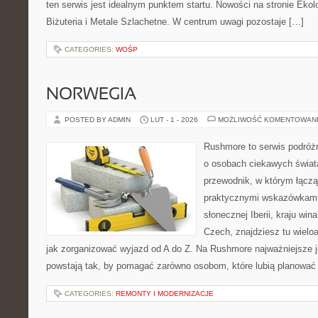
ten serwis jest idealnym punktem startu. Nowości na stronie Eko
Biżuteria i Metale Szlachetne. W centrum uwagi pozostaje […]
CATEGORIES:
WOŚP
NORWEGIA
POSTED BY ADMIN
LUT - 1 - 2026
MOŻLIWOŚĆ KOMENTOWAN
Rushmore to serwis podróżn
o osobach ciekawych świata
przewodnik, w którym łączą 
praktycznymi wskazówkami.
słonecznej Iberii, kraju wina
Czech, znajdziesz tu wielo
jak zorganizować wyjazd od A do Z. Na Rushmore najważniejsze j
powstają tak, by pomagać zarówno osobom, które lubią planować c
CATEGORIES:
REMONTY I MODERNIZACJE