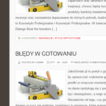
zapachach oraz lakierach d
inspiracji, chcesz lepiej ro
produkty bardziej świadomie
recenzje oraz zestawienia dopasowane do różnych potrzeb, budże
to Kosmetyki Profesjonalne i Kosmetyki Profesjonalne. W świecie
Dlatego Beat the boredom […]
CATEGORIES:
INSPIRACJE I STYLE ARTYSTYCZNE
BŁĘDY W GOTOWANIU
POSTED BY ADMIN
STY - 28 - 2026
MOŻLIWOŚĆ KOMENTOWA
JakieSmaki.pl to portal o g
by upraszczać codzienne g
posiłki w smaczne momenty
na dania spotykają się z po
być obowiązkiem, a staje s
Niezależnie od tego, czy go
dopiero uczysz się podstaw, znajdziesz tu inspiracje, które pomag