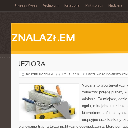
Archiwum
Kategorie
Nadzieja
Strona główna
Koło czasu
ZNALAZŁEM
JEZIORA
POSTED BY ADMIN
LUT - 4 - 2026
MOŻLIWOŚĆ KOMENTOWAN
Vulcans to blog turystyczny
zobaczyć potęgę planety w j
odsłonie. To miejsce, gdzie 
ogniu, a krajobraz zmienia
kilometrem. Jeśli fascynują
erupcyjne oraz kaskady, zn
planowania tras, a także praktyczne doświadczenia, które pomag