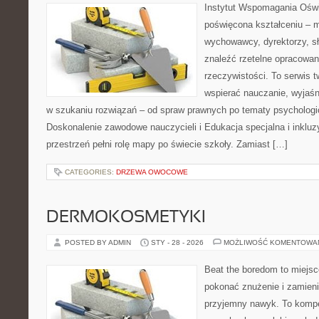
Instytut Wspomagania Oświ
poświęcona kształceniu – m
wychowawcy, dyrektorzy, s
znaleźć rzetelne opracowan
rzeczywistości. To serwis 
wspierać nauczanie, wyjaś
w szukaniu rozwiązań – od spraw prawnych po tematy psychologi
Doskonalenie zawodowe nauczycieli i Edukacja specjalna i inkluz
przestrzeń pełni rolę mapy po świecie szkoły. Zamiast […]
CATEGORIES:
DRZEWA OWOCOWE
DERMOKOSMETYKI
POSTED BY ADMIN
STY - 28 - 2026
MOŻLIWOŚĆ KOMENTOWA
Beat the boredom to miejsc
pokonać znużenie i zamieni
przyjemny nawyk. To komp