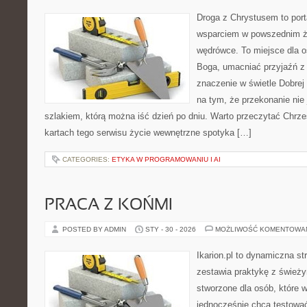
Droga z Chrystusem to porta
wsparciem w powszednim ży
wędrówce. To miejsce dla o
Boga, umacniać przyjaźń 
znaczenie w świetle Dobrej 
na tym, że przekonanie nie 
szlakiem, którą można iść dzień po dniu. Warto przeczytać Chrześ
kartach tego serwisu życie wewnętrzne spotyka […]
CATEGORIES:
ETYKA W PROGRAMOWANIU I AI
PRACA Z KOŃMI
POSTED BY ADMIN
STY - 30 - 2026
MOŻLIWOŚĆ KOMENTOWA
Ikarion.pl to dynamiczna st
zestawia praktykę z śwież
stworzone dla osób, które w
jednocześnie chcą testowa