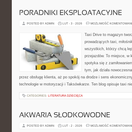
PORADNIKI EKSPLOATACYJNE
POSTED BY ADMIN
LUT - 3 - 2026
MOŻLIWOŚĆ KOMENTOWAN
Taxi Drive to magazyn twor
prowadzących taxi, miłośn
wszystkich, którzy chcą lep
przejazdów. To miejsce, w
spotyka się z zamiłowaniem
tym, jak działa nowoczesna
przez obsługę klienta, aż po spokój na drodze i sens ekonomicz
technologie w motoryzacji i Taksówkarze. Ten blog opisuje taxi ni
CATEGORIES:
LITERATURA DZIECIĘCA
AKWARIA SŁODKOWODNE
POSTED BY ADMIN
LUT - 2 - 2026
MOŻLIWOŚĆ KOMENTOWAN