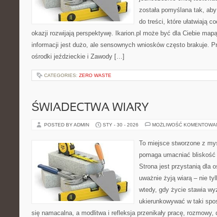
została pomyślana tak, aby
do treści, które ułatwiają c
okazji rozwijają perspektywę. Ikarion.pl może być dla Ciebie map
informacji jest dużo, ale sensownych wniosków często brakuje. Pr
ośrodki jeździeckie i Zawody […]
CATEGORIES:
ZERO WASTE
ŚWIADECTWA WIARY
POSTED BY ADMIN
STY - 30 - 2026
MOŻLIWOŚĆ KOMENTOWA
To miejsce stworzone z myś
pomaga umacniać bliskość 
Strona jest przystanią dla o
uważnie żyją wiarą – nie tyl
wtedy, gdy życie stawia wyz
ukierunkowywać w taki spo
się namacalna, a modlitwa i refleksja przenikały pracę, rozmowy, d