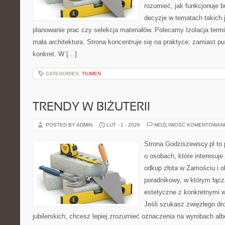
rozumieć, jak funkcjonuje 
decyzje w tematach takich 
planowanie prac czy selekcja materiałów. Polecamy Izolacja termi
mała architektura. Strona koncentruje się na praktyce: zamiast p
konkret. W […]
CATEGORIES:
TIUMEŃ
TRENDY W BIŻUTERII
POSTED BY ADMIN
LUT - 1 - 2026
MOŻLIWOŚĆ KOMENTOWAN
Strona Godziszewscy.pl to 
o osobach, które interesuje 
odkup złota w Zamościu i o
poradnikowy, w którym łącz
estetyczne z konkretnymi
Jeśli szukasz zwięzłego d
jubilerskich, chcesz lepiej zrozumieć oznaczenia na wyrobach al