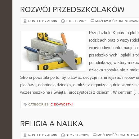
ROZWÓJ PRZEDSZKOLAKÓW
POSTED BY ADMIN
LUT - 1 - 2026
MOŻLIWOŚĆ KOMENTOWAN
Przedszkole Kubuś to plat
rodzicach oraz o wszystkic
wiarygodnych informacji na
przedszkolnych i opieki żło
poradnikowy, w którym rzec
dziecka spotyka się z pra
Strona powstała po to, by ułatwiać decyzje i zmniejszać niepew
placówki, adaptacją dziecka, a także z organizacją dnia w rodzi
wczesnoszkolna i Święta i uroczystości z dziećmi. W centrum […
CATEGORIES:
CIEKAWOSTKI
RELIGIA A NAUKA
POSTED BY ADMIN
STY - 31 - 2026
MOŻLIWOŚĆ KOMENTOWA