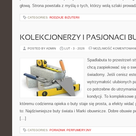
głową. Strona powstała z myślą o tych, którzy wolą szlaki prowa
CATEGORIES:
RODZAJE BIŻUTERII
KOLEKCJONERZY I PASJONACI 
POSTED BY ADMIN
LUT - 3 - 2026
MOŻLIWOŚĆ KOMENTOWAN
Spadlabuta to przestrzeń st
chcą zaopiekować się o sw
świadomy. Jeśli cenisz est
wytrzymałość ulubionych pa
co potrzebne do utrzymania
kondycji. To kompleksowe p
któremu codzienna opieka o buty staje się prosta, a efekty widać 
to: Najdziwniejsze buty świata i Marki obuwnicze. Dobre obuwie pot
[…]
CATEGORIES:
PORADNIK PERFUMERYJNY