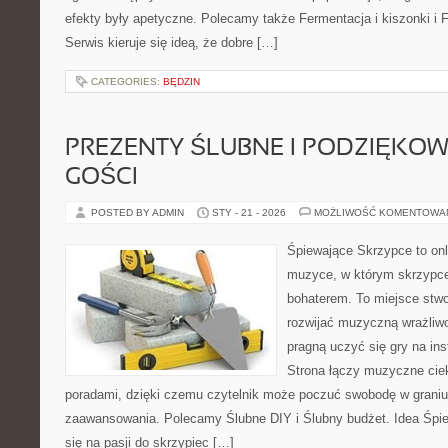
efekty były apetyczne. Polecamy także Fermentacja i kiszonki i F
Serwis kieruje się ideą, że dobre […]
CATEGORIES:
BĘDZIN
PREZENTY ŚLUBNE I PODZIĘKO
GOŚCI
POSTED BY ADMIN
STY - 21 - 2026
MOŻLIWOŚĆ KOMENTOWA
Śpiewające Skrzypce to on
muzyce, w którym skrzypce
bohaterem. To miejsce stwo
rozwijać muzyczną wrażliwo
pragną uczyć się gry na i
Strona łączy muzyczne cie
poradami, dzięki czemu czytelnik może poczuć swobodę w graniu
zaawansowania. Polecamy Ślubne DIY i Ślubny budżet. Idea Śpie
się na pasji do skrzypiec […]