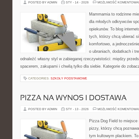
POSTED BY ADMIN
STY - 14 - 2026
MOŻLIWOŚĆ KOMENTOWA
Mammamia to rodzinne miej
dla młodych odkrywców spo
opiekunów. To blog interne
tych, którzy chcą ubierać s
komfortowo, a jednocześnie 
o ubraniach, dodatkach i tr
odnaleźć własny styl w zabieganej rzeczywistości: między przeds
spacerem, zakupami i chwilą tylko dla siebie. Kategorie do zobac
CATEGORIES:
SZKOŁY PODSTAWOWE
PIZZA NA WYNOS I DOSTAWA
POSTED BY ADMIN
STY - 13 - 2026
MOŻLIWOŚĆ KOMENTOWA
Pizza Dog Field to miejsce
pizzy, którzy chcą poznawa
tym kultowym plackiem. To 