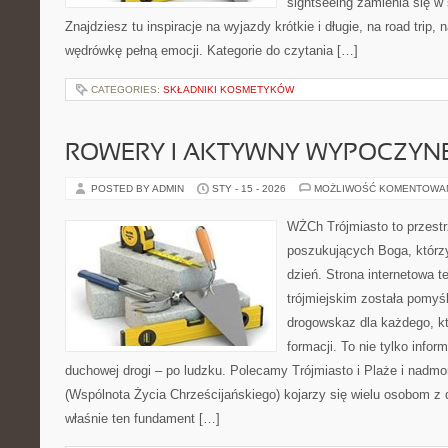
sightseeing zamienia się 
Znajdziesz tu inspiracje na wyjazdy krótkie i długie, na road trip
wędrówkę pełną emocji. Kategorie do czytania […]
CATEGORIES:
SKŁADNIKI KOSMETYKÓW
ROWERY I AKTYWNY WYPOCZYN
POSTED BY ADMIN
STY - 15 - 2026
MOŻLIWOŚĆ KOMENTOWA
WŻCh Trójmiasto to przest
poszukujących Boga, którz
dzień. Strona internetowa t
trójmiejskim została pomyś
drogowskaz dla każdego, k
formacji. To nie tylko infor
duchowej drogi – po ludzku. Polecamy Trójmiasto i Plaże i nadm
(Wspólnota Życia Chrześcijańskiego) kojarzy się wielu osobom z 
właśnie ten fundament […]