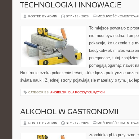
TECHNOLOGIA I INNOWACJE
POSTED BY ADMIN
STY - 18 - 2026
MOŻLIWOŚĆ KOMENTOWA
To miejsce powstało z pros
nie musi być nudna. Ten po
pokazuje, że uczenie się m
kiedykolwiek miałeś wrażen
przegadane, tutaj znajdzies
pomagają ogarnąć nawet naj
Na stronie czeka połączenie treści, które łączą praktyczne uczen
świata nauki. Z jednej strony pojawiają się materiały o tym, jak l
CATEGORIES:
ANGIELSKI DLA POCZĄTKUJĄCYCH
ALKOHOL W GASTRONOMII
POSTED BY ADMIN
STY - 17 - 2026
MOŻLIWOŚĆ KOMENTOWA
zrobdrinka.pl to przyjazne 