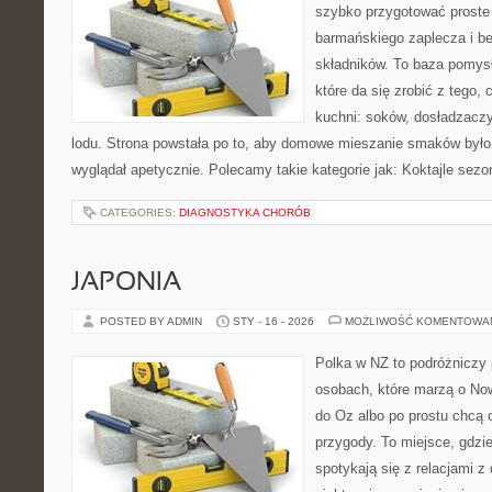
szybko przygotować proste
barmańskiego zaplecza i b
składników. To baza pomys
które da się zrobić z tego,
kuchni: soków, dosładzaczy
lodu. Strona powstała po to, aby domowe mieszanie smaków było
wyglądał apetycznie. Polecamy takie kategorie jak: Koktajle sez
CATEGORIES:
DIAGNOSTYKA CHORÓB
JAPONIA
POSTED BY ADMIN
STY - 16 - 2026
MOŻLIWOŚĆ KOMENTOWA
Polka w NZ to podróżniczy 
osobach, które marzą o Now
do Oz albo po prostu chcą 
przygody. To miejsce, gdzi
spotykają się z relacjami z