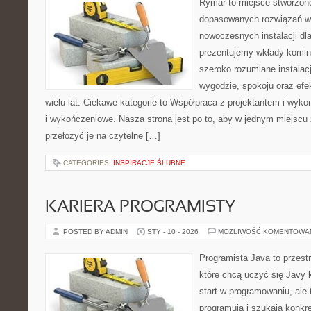
Rymar to miejsce stworzone
dopasowanych rozwiązań w 
nowoczesnych instalacji dl
prezentujemy wkłady komi
szeroko rozumiane instalac
wygodzie, spokoju oraz efe
wielu lat. Ciekawe kategorie to Współpraca z projektantem i wyk
i wykończeniowe. Nasza strona jest po to, aby w jednym miejscu
przełożyć je na czytelne […]
CATEGORIES:
INSPIRACJE ŚLUBNE
KARIERA PROGRAMISTY
POSTED BY ADMIN
STY - 10 - 2026
MOŻLIWOŚĆ KOMENTOWA
Programista Java to przest
które chcą uczyć się Javy k
start w programowaniu, ale t
programują i szukają konkr