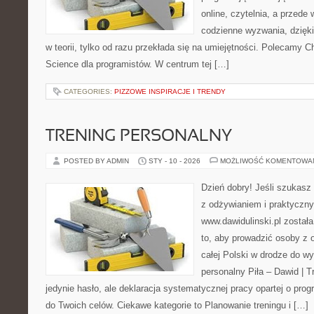
online, czytelnia, a przede
codzienne wyzwania, dzięki
w teorii, tylko od razu przekłada się na umiejętności. Polecamy C
Science dla programistów. W centrum tej […]
CATEGORIES:
PIZZOWE INSPIRACJE I TRENDY
TRENING PERSONALNY
POSTED BY ADMIN
STY - 10 - 2026
MOŻLIWOŚĆ KOMENTOWA
Dzień dobry! Jeśli szukasz 
z odżywianiem i praktyczny
www.dawidulinski.pl został
to, aby prowadzić osoby z o
całej Polski w drodze do wy
personalny Piła – Dawid | Tre
jedynie hasło, ale deklaracja systematycznej pracy opartej o prog
do Twoich celów. Ciekawe kategorie to Planowanie treningu i […]