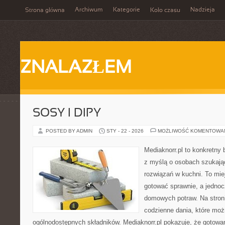
Archiwum
Kategorie
Nadzieja
Strona główna
Koło czasu
ZNALAZŁEM
SOSY I DIPY
POSTED BY ADMIN
STY - 22 - 2026
MOŻLIWOŚĆ KOMENTOWA
Mediaknorr.pl to konkretny b
z myślą o osobach szukaj
rozwiązań w kuchni. To miej
gotować sprawnie, a jedno
domowych potraw. Na stroni
codzienne dania, które mo
ogólnodostępnych składników. Mediaknorr.pl pokazuje, że gotowan