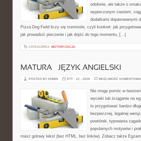
odsłonie, ale także o smaka
wypieczonym ciastem, ciąg
dodatkami dopasowanymi do
Pizza Dog Field liczy się rzemiosło, czyli konkret: jak przygotowa
jak prowadzić pieczenie i jak dojść do tego momentu, […]
CATEGORIES:
MOTORYZACJA
MATURA – JĘZYK ANGIELSKI
POSTED BY ADMIN
STY - 12 - 2026
MOŻLIWOŚĆ KOMENTOWA
Nie mogę pomóc w tworzeniu
wycieki lub ściąganie na e
to przygotować bardzo dług
bezpiecznej, legalnej wersji
powtórek, typowania zagad
popularnych motywów i pra
masz gotowy tekst (bez HTML, bez linków). Zobacz także Egzami