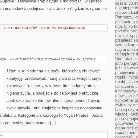
akupowe i serwisowe oraz czytać o motoryzacji w sposób
czasu. Dziec
chętniej pr
 samochodów z podejściem „na co dzień”, gdzie liczy się nie
odpowiedzial
Partnerzy, k
poczucie par
ktoś tylko k
E DLA FOODBLOGERÓW I FOTOGRAFÓW KULINARNYCH
podróże bez
również spo
przenieść si
wychodząc z 
nagrania sze
to inspiruje
Dom staje si
DIETA
2026
MOŻLIWOŚĆ KOMENTOWANIA
ZOSTAŁA WYŁĄCZONA
I
jutro pierog
ŻYWIENIE
jeśli nie ws
12ton.pl to platforma dla osób, które chcą zbudować
próbowanie j
troski i mił
kondycję, zredukować masę ciała oraz wkręcić się w
troski. Ugot
kolarstwo. To serwis, w którym fitness łączy się z
upieczenie c
lunchboxów n
higieną życia, a podejście do celów jest praktyczne.
mówią „zależ
konkretnej z
Jeśli szukasz konkretów albo chcesz uporządkować
związany z 
swoje nawyki, tutaj znajdziesz inspiracje dopasowane
babcią czy 
własnej kuch
z plakatu. Kategorie dla każdego to Yoga i Pilates i Jazda
podtrzymuje
alans: między marzeniami a […]
gotowanie ni
restauracji 
świadomym 
CE
odpocząć lu