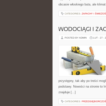
obcasie włoskiego buta, ale klima
CATEGORIES:
ZAPACHY I ŚWIEŻO
WODOCIĄGI I ZA
POSTED BY ADMIN
LUT - 27 - 
przystępny, tak aby po treści mogl
podstawy. Nowości na stronie to 
znajduje […]
CATEGORIES:
PRZEDSIĘBIORCZOŚĆ