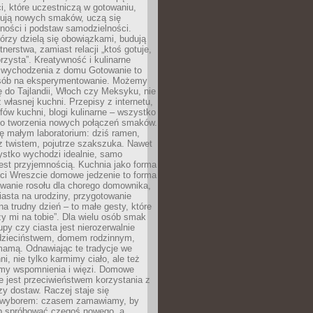
i, które uczestniczą w gotowaniu,
óbują nowych smaków, uczą się
ności i podstaw samodzielności.
tórzy dzielą się obowiązkami, budują
tnerstwa, zamiast relacji „ktoś gotuje,
orzysta”. Kreatywność i kulinarne
 wychodzenia z domu Gotowanie to
sób na eksperymentowanie. Możemy
ę do Tajlandii, Włoch czy Meksyku, nie
własnej kuchni. Przepisy z internetu,
fów kuchni, blogi kulinarne – wszystko
 do tworzenia nowych połączeń smaków.
ę małym laboratorium: dziś ramen,
i z twistem, pojutrze szakszuka. Nawet
zystko wychodzi idealnie, samo
est przyjemnością. Kuchnia jako forma
ości Wreszcie domowe jedzenie to forma
owanie rosołu dla chorego domownika,
iasta na urodziny, przygotowanie
a trudny dzień – to małe gesty, które
y mi na tobie”. Dla wielu osób smak
upy czy ciasta jest nierozerwalnie
dzieciństwem, domem rodzinnym,
mamą. Odnawiając te tradycje we
ni, nie tylko karmimy ciało, ale też
my wspomnienia i więzi. Domowe
e jest przeciwieństwem korzystania z
czy dostaw. Raczej staje się
wyborem: czasem zamawiamy, by
b spróbować czegoś nowego, a