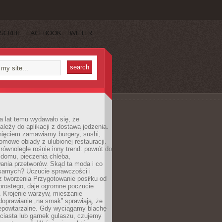
SCRIBE
FACEBOOK
TWITTER
a lat temu wydawało się, że
ależy do aplikacji z dostawą jedzenia.
nięciem zamawiamy burgery, sushi,
mowe obiady z ulubionej restauracji.
wnolegle rośnie inny trend: powrót do
 domu, pieczenia chleba,
ania przetworów. Skąd ta moda i co
samych? Uczucie sprawczości i
z tworzenia Przygotowanie posiłku od
prostego, daje ogromne poczucie
 Krojenie warzyw, mieszanie
doprawianie „na smak” sprawiają, że
iepowtarzalne. Gdy wyciągamy blachę
ciasta lub garnek gulaszu, czujemy