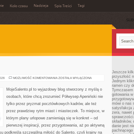
rie
Nadzieja
Tagi
Koło czasu
Spis Treści
SUB
Jeszcze kilk
przyszłość n
PRATO
2026
MOŻLIWOŚĆ KOMENTOWANIA
ZOSTAŁA WYŁĄCZONA
Jednym klik
ramen czy do
MojeSalento.pl to wyjazdowy blog stworzony z myślą o
Tymczasem ró
gotowania w
osobach, które chcą zrozumieć Półwysep Apeniński nie
przygotowyw
mówi o nas 
tylko przez pryzmat pocztówkowych kadrów, ale też
satysfakcja 
przez prawdziwy rytm miast i miasteczek. To miejsce, w
zera, nawet 
sprawczości.
którym plany urlopowe zamieniają się w konkret – od
składników, 
pierwszej inspiracji, przez przygotowania, aż po aktywną
danie jest n
pachnącego 
 podkreśla szczególną miłość do Salento, czyli krainy na