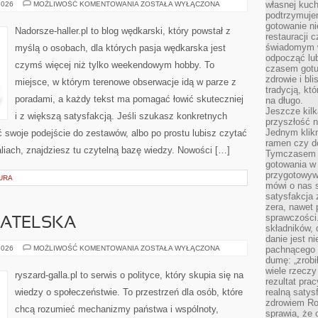
WĘDKARSTWO
własnej kuch
2026
MOŻLIWOŚĆ KOMENTOWANIA
ZOSTAŁA WYŁĄCZONA
SPINNINGOWE
podtrzymuje
gotowanie ni
Nadorsze-haller.pl to blog wędkarski, który powstał z
restauracji 
świadomym 
myślą o osobach, dla których pasja wędkarska jest
odpocząć lu
czymś więcej niż tylko weekendowym hobby. To
czasem gotu
zdrowie i bl
miejsce, w którym terenowe obserwacje idą w parze z
tradycją, kt
poradami, a każdy tekst ma pomagać łowić skuteczniej
na długo.
Jeszcze kilk
i z większą satysfakcją. Jeśli szukasz konkretnych
przyszłość n
Jednym klik
woje podejście do zestawów, albo po prostu lubisz czytać
ramen czy do
aliach, znajdziesz tu czytelną bazę wiedzy. Nowości […]
Tymczasem ró
gotowania w
przygotowyw
URA
mówi o nas 
satysfakcja 
zera, nawet 
sprawczości.
ATELSKA
składników, 
danie jest n
EDUKACJA
2026
MOŻLIWOŚĆ KOMENTOWANIA
ZOSTAŁA WYŁĄCZONA
pachnącego 
OBYWATELSKA
dumę: „zrobi
wiele rzeczy
ryszard-galla.pl to serwis o polityce, który skupia się na
rezultat prac
wiedzy o społeczeństwie. To przestrzeń dla osób, które
realną satys
zdrowiem R
chcą rozumieć mechanizmy państwa i wspólnoty,
sprawia, że 