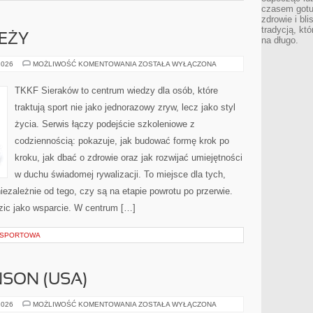
czasem gotu
zdrowie i bl
tradycją, kt
EŻY
na długo.
TRENING
2026
MOŻLIWOŚĆ KOMENTOWANIA
ZOSTAŁA WYŁĄCZONA
MŁODZIEŻY
TKKF Sieraków to centrum wiedzy dla osób, które
traktują sport nie jako jednorazowy zryw, lecz jako styl
życia. Serwis łączy podejście szkoleniowe z
codziennością: pokazuje, jak budować formę krok po
kroku, jak dbać o zdrowie oraz jak rozwijać umiejętności
w duchu świadomej rywalizacji. To miejsce dla tych,
iezależnie od tego, czy są na etapie powrotu po przerwie.
zic jako wsparcie. W centrum […]
A SPORTOWA
SON (USA)
JOHNSON
2026
MOŻLIWOŚĆ KOMENTOWANIA
ZOSTAŁA WYŁĄCZONA
&