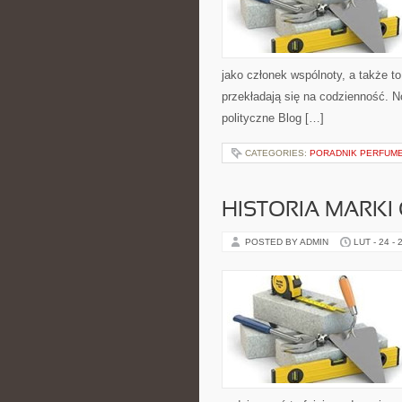
jako członek wspólnoty, a także 
przekładają się na codzienność. N
polityczne Blog […]
CATEGORIES:
PORADNIK PERFUM
HISTORIA MARKI
POSTED BY ADMIN
LUT - 24 - 