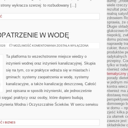
dumę: „zrobi
wiele rzeczy
t strony wykracza szerzej: to rozbudowany […]
rezultat prac
realną satys
ŚĆ
zdrowiem R
sprawia, że 
Długie skła
glukozowo-f
OPATRZENIE W WODĘ
niepokój, z
domu pozwal
naprawdę tra
WODOCIĄGI
2026
MOŻLIWOŚĆ KOMENTOWANIA
ZOSTAŁA WYŁĄCZONA
cukier, tłus
I
ZAOPATRZENIE
produktów pe
W
Ta platforma to wszechstronne miejsce wiedzy o
radykalnych 
WODĘ
przepisy. Co
inżynierii wodnej oraz inżynierii kanalizacyjnej. Skupia
tylko w trad
również odw
się na tym, co w praktyce wdraża się w miastach i
tematyczny
gminach: systemy zaopatrzenia w wodę, systemy
porady diete
w jednym mi
kanalizacyjne, a także kanalizację deszczową. Całość
kontra wiec
jest opisana w sposób inżynierski, ale jednocześnie
również ma 
dostawą moż
i sięgać praktycy oraz osoby, które dopiero budują
perspektywi
domowego bu
Inżynieria Wodna i Oczyszczalnie Ścieków. W sercu serwisu
w domu – np.
zjeść kilka 
za ułamek ce
zawsze jest
 I BIZNES
składników 