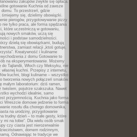
lanowaniu zakupów zwykle się opłaca.
spólne gotowanie Kuchnia od zawsze
 domu. To przestrzeń, gdzie
 śmiejemy się, dzielimy obowiązki.
enie pierogów, przygotowywanie pizzy
to nie tylko praca, ale forma spędzania
i, które uczestniczą w gotowaniu,
óbują nowych smaków, uczą się
ności i podstaw samodzielności.
tórzy dzielą się obowiązkami, budują
tnerstwa, zamiast relacji „ktoś gotuje,
orzysta”. Kreatywność i kulinarne
 wychodzenia z domu Gotowanie to
sób na eksperymentowanie. Możemy
ę do Tajlandii, Włoch czy Meksyku, nie
własnej kuchni. Przepisy z internetu,
fów kuchni, blogi kulinarne – wszystko
 do tworzenia nowych połączeń smaków.
ę małym laboratorium: dziś ramen,
i z twistem, pojutrze szakszuka. Nawet
zystko wychodzi idealnie, samo
est przyjemnością. Kuchnia jako forma
ości Wreszcie domowe jedzenie to forma
owanie rosołu dla chorego domownika,
iasta na urodziny, przygotowanie
a trudny dzień – to małe gesty, które
y mi na tobie”. Dla wielu osób smak
upy czy ciasta jest nierozerwalnie
dzieciństwem, domem rodzinnym,
mamą. Odnawiając te tradycje we