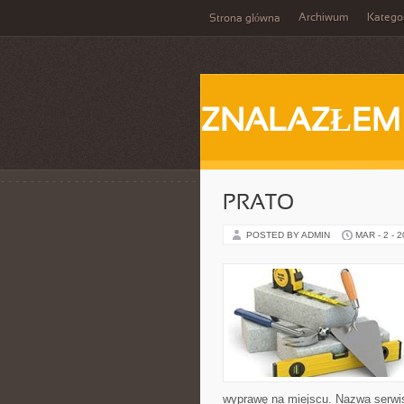
Archiwum
Katego
Strona główna
ZNALAZŁEM
PRATO
POSTED BY ADMIN
MAR - 2 - 
wyprawę na miejscu. Nazwa serwisu