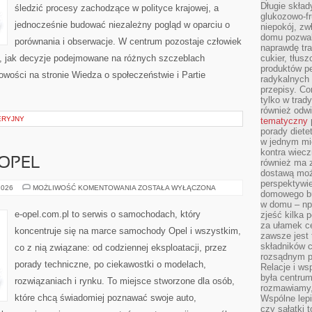
Długie skła
śledzić procesy zachodzące w polityce krajowej, a
glukozowo-f
jednocześnie budować niezależny pogląd w oparciu o
niepokój, z
domu pozwal
porównania i obserwacje. W centrum pozostaje człowiek
naprawdę tra
to, jak decyzje podejmowane na różnych szczeblach
cukier, tłus
produktów pe
owości na stronie Wiedza o społeczeństwie i Partie
radykalnych 
przepisy. Co
tylko w trad
również odw
ERYJNY
tematyczny
porady diete
w jednym mi
kontra wiec
 OPEL
również ma 
dostawą moż
perspektywi
HISTORIA
2026
MOŻLIWOŚĆ KOMENTOWANIA
ZOSTAŁA WYŁĄCZONA
domowego bu
MARKI
OPEL
w domu – np.
e-opel.com.pl to serwis o samochodach, który
zjeść kilka 
za ułamek ce
koncentruje się na marce samochody Opel i wszystkim,
zawsze jest
składników 
co z nią związane: od codziennej eksploatacji, przez
rozsądnym p
porady techniczne, po ciekawostki o modelach,
Relacje i w
była centrum
rozwiązaniach i rynku. To miejsce stworzone dla osób,
rozmawiamy,
które chcą świadomiej poznawać swoje auto,
Wspólne lepi
czy sałatki 