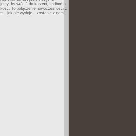
jemy, by wrócić do korzeni, zadbać o
iskość. To połączenie nowoczesności z
óre – jak się wydaje – zostanie z nami