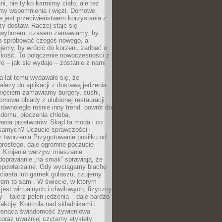
ni, nie tylko karmimy ciało, ale też
my wspomnienia i więzi. Domowe
e jest przeciwieństwem korzystania z
czy dostaw. Raczej staje się
wyborem: czasem zamawiamy, by
b spróbować czegoś nowego, a
jemy, by wrócić do korzeni, zadbać o
iskość. To połączenie nowoczesności z
óre – jak się wydaje – zostanie z nami
a lat temu wydawało się, że
ależy do aplikacji z dostawą jedzenia.
nięciem zamawiamy burgery, sushi,
mowe obiady z ulubionej restauracji.
wnolegle rośnie inny trend: powrót do
 domu, pieczenia chleba,
ania przetworów. Skąd ta moda i co
samych? Uczucie sprawczości i
z tworzenia Przygotowanie posiłku od
prostego, daje ogromne poczucie
 Krojenie warzyw, mieszanie
doprawianie „na smak” sprawiają, że
iepowtarzalne. Gdy wyciągamy blachę
ciasta lub garnek gulaszu, czujemy
łem to sam”. W świecie, w którym
 jest wirtualnych i chwilowych, fizyczny
y – talerz pełen jedzenia – daje bardzo
fakcję. Kontrola nad składnikami i
osnąca świadomość żywieniowa
coraz uważniej czytamy etykiety.