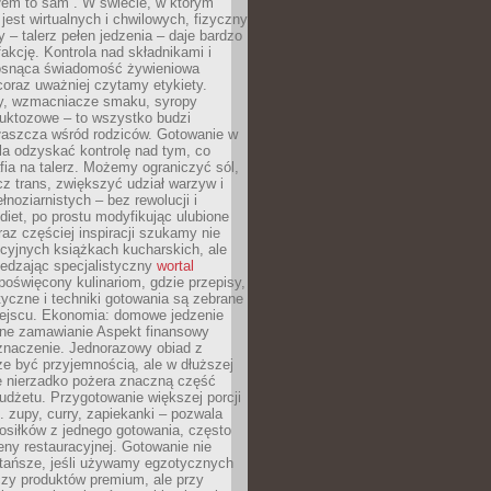
łem to sam”. W świecie, w którym
 jest wirtualnych i chwilowych, fizyczny
y – talerz pełen jedzenia – daje bardzo
fakcję. Kontrola nad składnikami i
osnąca świadomość żywieniowa
coraz uważniej czytamy etykiety.
dy, wzmacniacze smaku, syropy
ruktozowe – to wszystko budzi
właszcza wśród rodziców. Gotowanie w
a odzyskać kontrolę nad tym, co
fia na talerz. Możemy ograniczyć sól,
zcz trans, zwiększyć udział warzyw i
łnoziarnistych – bez rewolucji i
diet, po prostu modyfikując ulubione
raz częściej inspiracji szukamy nie
ycyjnych książkach kucharskich, ale
iedzając specjalistyczny
wortal
poświęcony kulinariom, gdzie przepisy,
tyczne i techniki gotowania są zebrane
ejscu. Ekonomia: domowe jedzenie
zne zamawianie Aspekt finansowy
znaczenie. Jednorazowy obiad z
e być przyjemnością, ale w dłuższej
e nierzadko pożera znaczną część
dżetu. Przygotowanie większej porcji
 zupy, curry, zapiekanki – pozwala
posiłków z jednego gotowania, często
ny restauracyjnej. Gotowanie nie
 tańsze, jeśli używamy egzotycznych
czy produktów premium, ale przy