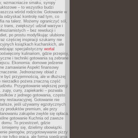
dy, wzmacniacze smaku, syropy
ruktozowe – to wszystko budzi
właszcza wśród rodziców. Gotowanie w
a odzyskać kontrolę nad tym, co
fia na talerz. Możemy ograniczyć sól,
zcz trans, zwiększyć udział warzyw i
łnoziarnistych – bez rewolucji i
diet, po prostu modyfikując ulubione
raz częściej inspiracji szukamy nie
ycyjnych książkach kucharskich, ale
iedzając specjalistyczny
wortal
poświęcony kulinariom, gdzie przepisy,
tyczne i techniki gotowania są zebrane
ejscu. Ekonomia: domowe jedzenie
zne zamawianie Aspekt finansowy
znaczenie. Jednorazowy obiad z
e być przyjemnością, ale w dłuższej
e nierzadko pożera znaczną część
dżetu. Przygotowanie większej porcji
 zupy, curry, zapiekanki – pozwala
posiłków z jednego gotowania, często
ny restauracyjnej. Gotowanie nie
 tańsze, jeśli używamy egzotycznych
czy produktów premium, ale przy
lanowaniu zakupów zwykle się opłaca.
spólne gotowanie Kuchnia od zawsze
 domu. To przestrzeń, gdzie
 śmiejemy się, dzielimy obowiązki.
enie pierogów, przygotowywanie pizzy
to nie tylko praca, ale forma spędzania