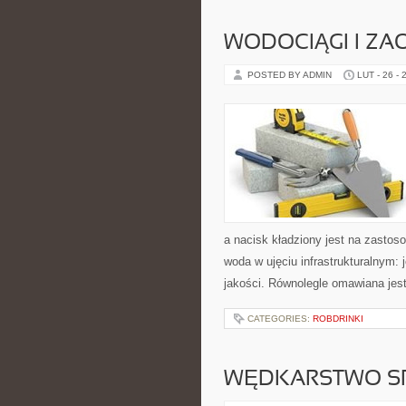
WODOCIĄGI I ZA
POSTED BY ADMIN
LUT - 26 - 
a nacisk kładziony jest na zastos
woda w ujęciu infrastrukturalnym: 
jakości. Równolegle omawiana jes
CATEGORIES:
ROBDRINKI
WĘDKARSTWO S