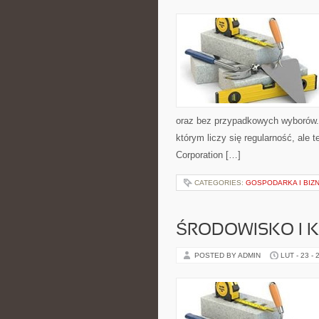
oraz bez przypadkowych wyborów. S
którym liczy się regularność, ale
Corporation […]
CATEGORIES:
GOSPODARKA I BIZ
ŚRODOWISKO I K
POSTED BY ADMIN
LUT - 23 - 