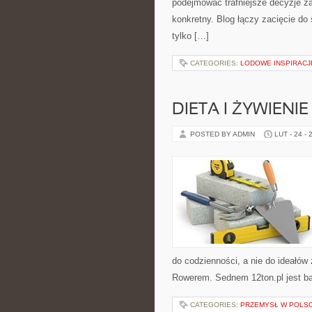
podejmować trafniejsze decyzje z
konkretny. Blog łączy zacięcie do
tylko […]
CATEGORIES:
LODOWE INSPIRACJ
DIETA I ŻYWIENIE
POSTED BY ADMIN
LUT - 24 - 
do codzienności, a nie do ideałów 
Rowerem. Sednem 12ton.pl jest b
CATEGORIES:
PRZEMYSŁ W POLS