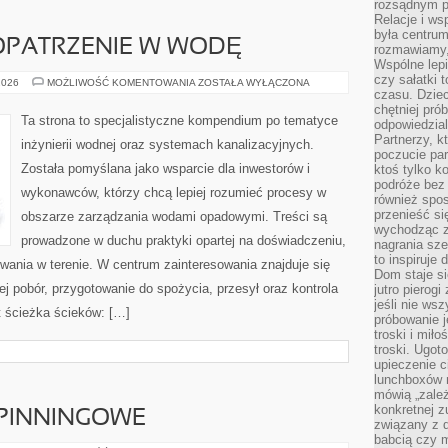
rozsądnym p
Relacje i w
była centrum
OPATRZENIE W WODĘ
rozmawiamy,
Wspólne lepi
czy sałatki 
WODOCIĄGI
2026
MOŻLIWOŚĆ KOMENTOWANIA
ZOSTAŁA WYŁĄCZONA
I
czasu. Dziec
ZAOPATRZENIE
chętniej pr
W
Ta strona to specjalistyczne kompendium po tematyce
odpowiedzial
WODĘ
Partnerzy, k
inżynierii wodnej oraz systemach kanalizacyjnych.
poczucie par
Została pomyślana jako wsparcie dla inwestorów i
ktoś tylko k
podróże bez
wykonawców, którzy chcą lepiej rozumieć procesy w
również spo
przenieść si
obszarze zarządzania wodami opadowymi. Treści są
wychodząc z 
prowadzone w duchu praktyki opartej na doświadczeniu,
nagrania sze
to inspiruje
owania w terenie. W centrum zainteresowania znajduje się
Dom staje si
jej pobór, przygotowanie do spożycia, przesył oraz kontrola
jutro pierog
jeśli nie ws
t ścieżka ścieków: […]
próbowanie j
troski i mił
troski. Ugot
upieczenie c
lunchboxów n
mówią „zależ
konkretnej z
PINNINGOWE
związany z 
babcią czy 