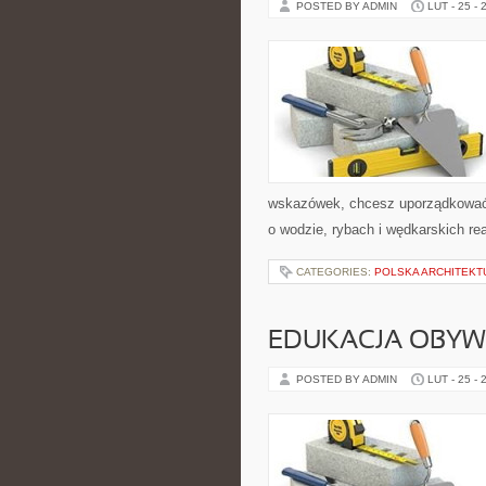
POSTED BY ADMIN
LUT - 25 - 
wskazówek, chcesz uporządkować s
o wodzie, rybach i wędkarskich re
CATEGORIES:
POLSKA ARCHITEKT
EDUKACJA OBYW
POSTED BY ADMIN
LUT - 25 - 