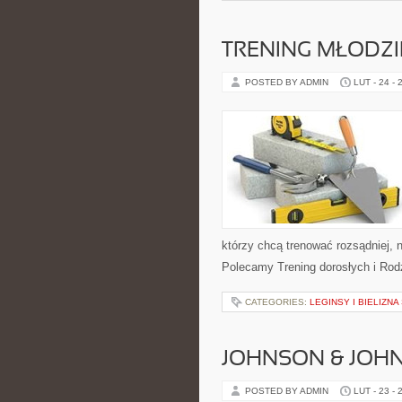
TRENING MŁODZI
POSTED BY ADMIN
LUT - 24 - 
którzy chcą trenować rozsądniej, n
Polecamy Trening dorosłych i Rod
CATEGORIES:
LEGINSY I BIELIZN
JOHNSON & JOHN
POSTED BY ADMIN
LUT - 23 - 