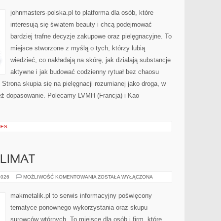
JOHNSON
(USA)
johnmasters-polska.pl to platforma dla osób, które
interesują się światem beauty i chcą podejmować
bardziej trafne decyzje zakupowe oraz pielęgnacyjne. To
miejsce stworzone z myślą o tych, którzy lubią
wiedzieć, co nakładają na skórę, jak działają substancje
aktywne i jak budować codzienny rytuał bez chaosu
trona skupia się na pielęgnacji rozumianej jako droga, w
 też dopasowanie. Polecamy LVMH (Francja) i Kao
NES
LIMAT
ŚRODOWISKO
2026
MOŻLIWOŚĆ KOMENTOWANIA
ZOSTAŁA WYŁĄCZONA
I
KLIMAT
makmetalik.pl to serwis informacyjny poświęcony
tematyce ponownego wykorzystania oraz skupu
surowców wtórnych. To miejsce dla osób i firm, które