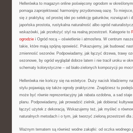
Hellerówka to magazyn online poświęcony ogrodom w określonym 
pomaga zaprojektować harmonijny przydomową oazę. To miejsce
się z praktyką: od prostej idei po selekcję gatunków, rozwiązań i de
japońska prostota, rustykalna naturalność albo ogród naturalistyc
wskazówki, jak przełożyć styl na realną przestrzeń. Kategorie to
ogrodzie
i Ogród nocą – oświetlenie i atmosfera. W centrum nasze
takie, które mają spójną opowieść. Pokazujemy, jak budować nastr
zmienność sezonów. Podpowiadamy, jak łączyć drzewa, trawy oz
sezonowe, by ogród wyglądał dobrze latem i nie tracił uroku w o
schematy kolorystyczne – od biało-zielonych kompozycji po mocn
Hellerówka nie kończy się na estetyce. Duży nacisk kładziemy n
stylu pojawiają się także ogrody praktyczne. Znajdziesz tu podej
może być równie reprezentacyjny jak rabata ozdobna, a sad staj
planu. Podpowiadamy, jak prowadzić zielnik, jak dobierać kultywa
łączyć użytek z dekoracją. Wskazujemy też, jak myśleć o równo
naturalnych metodach i o tym, jak tworzyć zieloną przestrzeń dla 
Ważnym tematem są również wodne zakątki: od oczka wodnego p