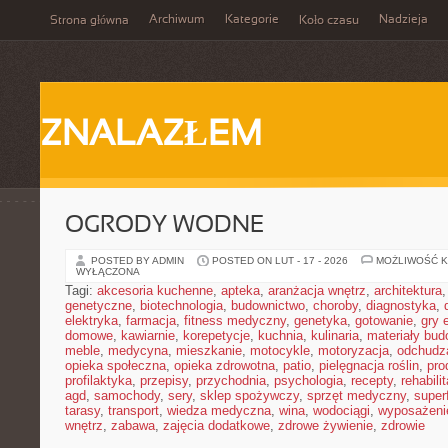
Archiwum
Kategorie
Nadzieja
Strona główna
Koło czasu
ZNALAZŁEM
OGRODY WODNE
POSTED BY ADMIN
POSTED ON LUT - 17 - 2026
MOŻLIWOŚĆ 
WYŁĄCZONA
Tagi:
akcesoria kuchenne
,
apteka
,
aranżacja wnętrz
,
architektura
genetyczne
,
biotechnologia
,
budownictwo
,
choroby
,
diagnostyka
,
elektryka
,
farmacja
,
fitness medyczny
,
genetyka
,
gotowanie
,
gry 
domowe
,
kawiarnie
,
korepetycje
,
kuchnia
,
kulinaria
,
materiały bud
meble
,
medycyna
,
mieszkanie
,
motocykle
,
motoryzacja
,
odchudz
opieka społeczna
,
opieka zdrowotna
,
patio
,
pielęgnacja roślin
,
pro
profilaktyka
,
przepisy
,
przychodnia
,
psychologia
,
recepty
,
rehabili
agd
,
samochody
,
sery
,
sklep spożywczy
,
sprzęt medyczny
,
super
tarasy
,
transport
,
wiedza medyczna
,
wina
,
wodociągi
,
wyposażeni
wnętrz
,
zabawa
,
zajęcia dodatkowe
,
zdrowe żywienie
,
zdrowie