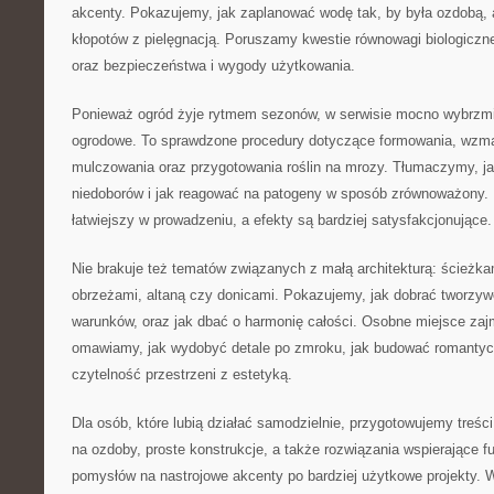
akcenty. Pokazujemy, jak zaplanować wodę tak, by była ozdobą, a
kłopotów z pielęgnacją. Poruszamy kwestie równowagi biologiczne
oraz bezpieczeństwa i wygody użytkowania.
Ponieważ ogród żyje rytmem sezonów, w serwisie mocno wybrzm
ogrodowe. To sprawdzone procedury dotyczące formowania, wzma
mulczowania oraz przygotowania roślin na mrozy. Tłumaczymy, j
niedoborów i jak reagować na patogeny w sposób zrównoważony. D
łatwiejszy w prowadzeniu, a efekty są bardziej satysfakcjonujące.
Nie brakuje też tematów związanych z małą architekturą: ścież
obrzeżami, altaną czy donicami. Pokazujemy, jak dobrać tworzywo
warunków, oraz jak dbać o harmonię całości. Osobne miejsce zajm
omawiamy, jak wydobyć detale po zmroku, jak budować romantycz
czytelność przestrzeni z estetyką.
Dla osób, które lubią działać samodzielnie, przygotowujemy treśc
na ozdoby, proste konstrukcje, a także rozwiązania wspierające f
pomysłów na nastrojowe akcenty po bardziej użytkowe projekty. 