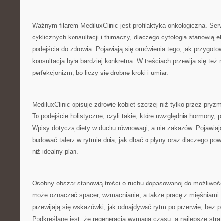
Ważnym filarem MediluxClinic jest profilaktyka onkologiczna. Se
cyklicznych konsultacji i tłumaczy, dlaczego cytologia stanowią 
podejścia do zdrowia. Pojawiają się omówienia tego, jak przygoto
konsultacja była bardziej konkretna. W treściach przewija się też 
perfekcjonizm, bo liczy się drobne kroki i umiar.
MediluxClinic opisuje zdrowie kobiet szerzej niż tylko przez pry
To podejście holistyczne, czyli takie, które uwzględnia hormony, 
Wpisy dotyczą diety w duchu równowagi, a nie zakazów. Pojawiają 
budować talerz w rytmie dnia, jak dbać o płyny oraz dlaczego po
niż idealny plan.
Osobny obszar stanowią treści o ruchu dopasowanej do możliwośc
może oznaczać spacer, wzmacnianie, a także pracę z mięśniami 
przewijają się wskazówki, jak odnajdywać rytm po przerwie, bez p
Podkreślane jest, że regeneracja wymaga czasu, a najlepsze strate