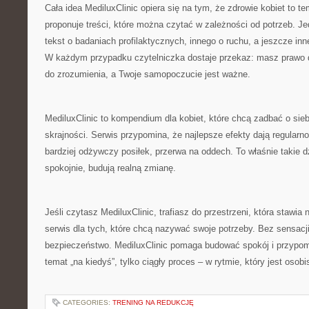
Cała idea MediluxClinic opiera się na tym, że zdrowie kobiet to te
proponuje treści, które można czytać w zależności od potrzeb. J
tekst o badaniach profilaktycznych, innego o ruchu, a jeszcze in
W każdym przypadku czytelniczka dostaje przekaz: masz prawo do
do zrozumienia, a Twoje samopoczucie jest ważne.
MediluxClinic to kompendium dla kobiet, które chcą zadbać o sie
skrajności. Serwis przypomina, że najlepsze efekty dają regularn
bardziej odżywczy posiłek, przerwa na oddech. To właśnie takie d
spokojnie, budują realną zmianę.
Jeśli czytasz MediluxClinic, trafiasz do przestrzeni, która stawia
serwis dla tych, które chcą nazywać swoje potrzeby. Bez sensacji
bezpieczeństwo. MediluxClinic pomaga budować spokój i przypomi
temat „na kiedyś”, tylko ciągły proces – w rytmie, który jest osobi
CATEGORIES:
TRENING NA REDUKCJĘ