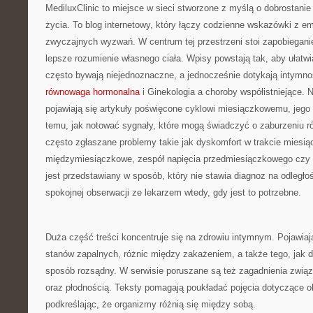
MediluxClinic to miejsce w sieci stworzone z myślą o dobrostani
życia. To blog internetowy, który łączy codzienne wskazówki z 
zwyczajnych wyzwań. W centrum tej przestrzeni stoi zapobiegan
lepsze rozumienie własnego ciała. Wpisy powstają tak, aby ułatwia
często bywają niejednoznaczne, a jednocześnie dotykają intymno
równowaga hormonalna
i Ginekologia a choroby współistniejące. 
pojawiają się artykuły poświęcone cyklowi miesiączkowemu, jeg
temu, jak notować sygnały, które mogą świadczyć o zaburzeniu 
często zgłaszane problemy takie jak dyskomfort w trakcie miesią
międzymiesiączkowe, zespół napięcia przedmiesiączkowego czy s
jest przedstawiany w sposób, który nie stawia diagnoz na odległo
spokojnej obserwacji ze lekarzem wtedy, gdy jest to potrzebne.
Duża część treści koncentruje się na zdrowiu intymnym. Pojawiaj
stanów zapalnych, różnic między zakażeniem, a także tego, jak d
sposób rozsądny. W serwisie poruszane są też zagadnienia zwią
oraz płodnością. Teksty pomagają poukładać pojęcia dotyczące o
podkreślając, że organizmy różnią się między sobą.