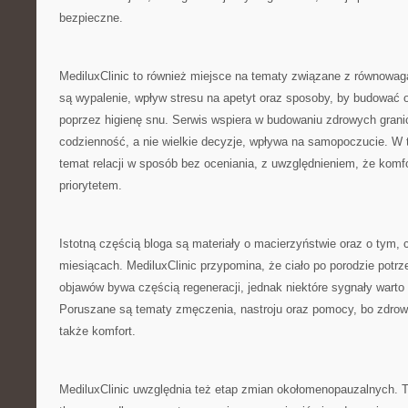
bezpieczne.
MediluxClinic to również miejsce na tematy związane z równow
są wypalenie, wpływ stresu na apetyt oraz sposoby, by budować
poprzez higienę snu. Serwis wspiera w budowaniu zdrowych granic
codzienność, a nie wielkie decyzje, wpływa na samopoczucie. W 
temat relacji w sposób bez oceniania, z uwzględnieniem, że komf
priorytetem.
Istotną częścią bloga są materiały o macierzyństwie oraz o tym, 
miesiącach. MediluxClinic przypomina, że ciało po porodzie potrze
objawów bywa częścią regeneracji, jednak niektóre sygnały wart
Poruszane są tematy zmęczenia, nastroju oraz pomocy, bo zdrowi
także komfort.
MediluxClinic uwzględnia też etap zmian okołomenopauzalnych. 