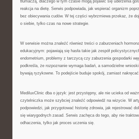
tłumaczą, dlaczego w tym czasie mogą pojawić się uderzenia gorą
reakcja na dietę. Serwis podpowiada, jak wspierać organizm po
bez obiecywania cudów. W tej części wybrzmiewa przekaz, że dojr
o siebie, tylko czas na nowe strategie.
W serwisie można znaleźć również treści o zaburzeniach hormona
edukacyjnym: pojawiają się hasła takie jak zespół policystycznyc
endometrium, problemy z tarczycą czy zaburzenia gospodarki wę
podkreśla, że rozpoznanie wymaga badań, a samodzielne wniosk
bywają ryzykowne. To podejście buduje spokój, zamiast nakręcać
MediluxClinic dba o język: jest przystępny, ale nie ucieka od ważn
czytelniczka może szybciej znaleźć odpowiedź na wizycie. W arty
podpowiedzi, jak przygotować historię zdrowia, jak rejestrować do
się wiarygodnych zasad. Serwis zachęca do tego, aby nie traktow
odhaczenia, tylko jak proces uczenia się.