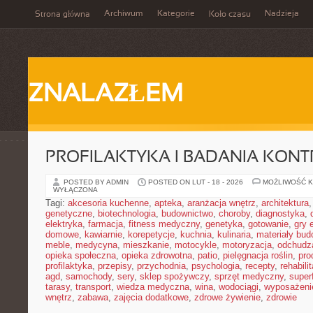
Archiwum
Kategorie
Nadzieja
Strona główna
Koło czasu
ZNALAZŁEM
PROFILAKTYKA I BADANIA KON
POSTED BY ADMIN
POSTED ON LUT - 18 - 2026
MOŻLIWOŚĆ 
WYŁĄCZONA
Tagi:
akcesoria kuchenne
,
apteka
,
aranżacja wnętrz
,
architektura
genetyczne
,
biotechnologia
,
budownictwo
,
choroby
,
diagnostyka
,
elektryka
,
farmacja
,
fitness medyczny
,
genetyka
,
gotowanie
,
gry 
domowe
,
kawiarnie
,
korepetycje
,
kuchnia
,
kulinaria
,
materiały bud
meble
,
medycyna
,
mieszkanie
,
motocykle
,
motoryzacja
,
odchudz
opieka społeczna
,
opieka zdrowotna
,
patio
,
pielęgnacja roślin
,
pro
profilaktyka
,
przepisy
,
przychodnia
,
psychologia
,
recepty
,
rehabili
agd
,
samochody
,
sery
,
sklep spożywczy
,
sprzęt medyczny
,
super
tarasy
,
transport
,
wiedza medyczna
,
wina
,
wodociągi
,
wyposażeni
wnętrz
,
zabawa
,
zajęcia dodatkowe
,
zdrowe żywienie
,
zdrowie