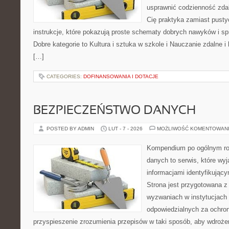
usprawnić codzienność zdaln
Cię praktyka zamiast pusty
instrukcje, które pokazują proste schematy dobrych nawyków i s
Dobre kategorie to Kultura i sztuka w szkole i Nauczanie zdalne i
[…]
CATEGORIES:
DOFINANSOWANIA I DOTACJE
BEZPIECZEŃSTWO DANYCH
POSTED BY ADMIN
LUT - 7 - 2026
MOŻLIWOŚĆ KOMENTOWAN
Kompendium po ogólnym ro
danych to serwis, które wy
informacjami identyfikując
Strona jest przygotowana 
wyzwaniach w instytucjach 
odpowiedzialnych za ochron
przyspieszenie zrozumienia przepisów w taki sposób, aby wdrożen