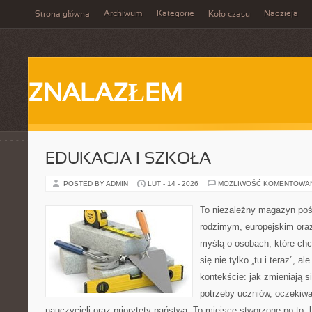
Archiwum
Kategorie
Nadzieja
Strona główna
Koło czasu
ZNALAZŁEM
EDUKACJA I SZKOŁA
POSTED BY ADMIN
LUT - 14 - 2026
MOŻLIWOŚĆ KOMENTOWA
To niezależny magazyn poś
rodzimym, europejskim ora
myślą o osobach, które chc
się nie tylko „tu i teraz”, 
kontekście: jak zmieniają s
potrzeby uczniów, oczekiwa
nauczycieli oraz priorytety państwa. To miejsce stworzone po to, 