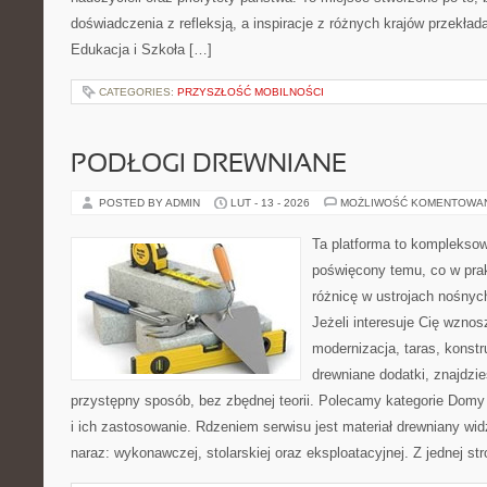
doświadczenia z refleksją, a inspiracje z różnych krajów przekła
Edukacja i Szkoła […]
CATEGORIES:
PRZYSZŁOŚĆ MOBILNOŚCI
PODŁOGI DREWNIANE
POSTED BY ADMIN
LUT - 13 - 2026
MOŻLIWOŚĆ KOMENTOWA
Ta platforma to kompleksow
poświęcony temu, co w prak
różnicę w ustrojach nośnyc
Jeżeli interesuje Cię wzno
modernizacja, taras, konstr
drewniane dodatki, znajdzi
przystępny sposób, bez zbędnej teorii. Polecamy kategorie Domy
i ich zastosowanie. Rdzeniem serwisu jest materiał drewniany wid
naraz: wykonawczej, stolarskiej oraz eksploatacyjnej. Z jednej st