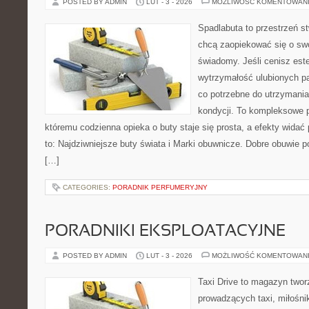
POSTED BY ADMIN
LUT - 3 - 2026
MOŻLIWOŚĆ KOMENTOWAN
Spadlabuta to przestrzeń st
chcą zaopiekować się o sw
świadomy. Jeśli cenisz est
wytrzymałość ulubionych pa
co potrzebne do utrzymania
kondycji. To kompleksowe p
któremu codzienna opieka o buty staje się prosta, a efekty widać 
to: Najdziwniejsze buty świata i Marki obuwnicze. Dobre obuwie pot
[…]
CATEGORIES:
PORADNIK PERFUMERYJNY
PORADNIKI EKSPLOATACYJNE
POSTED BY ADMIN
LUT - 3 - 2026
MOŻLIWOŚĆ KOMENTOWAN
Taxi Drive to magazyn twor
prowadzących taxi, miłośn