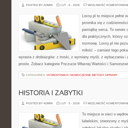
POSTED BY ADMIN
LUT - 6 - 2026
MOŻLIWOŚĆ KOMENTOWAN
Lovsy.pl to miejsce pełne 
przenika się z codziennośc
pamiątkę serca. To serwis 
dla praktycznych, którzy s
rozmowę. Lovsy.pl nie poz
miłość – zamiast tego poka
wyrasta z drobiazgów: z troski, z wymiany myśli, z wybaczania i
proste. Zobacz kategorie Poczucie Własnej Wartości i Samorozw
CATEGORIES:
HYDROPONIKA I NOWOCZESNE METODY UPRAWY
HISTORIA I ZABYTKI
POSTED BY ADMIN
LUT - 5 - 2026
MOŻLIWOŚĆ KOMENTOWAN
To miejsce w sieci o wędro
lubelskim, stworzony z myśl
zgłębiać lokalne skarby i 