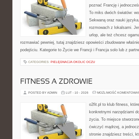
poznać Francję i jednocześ
To miks dwóch światów: wo
Sekwaną oraz nauki języka,
rozmowach z lokalsami. Je
urlop, ale też chcesz ogarn
rozmawiać pewniej, tutaj znajdziesz opowieści zbudowane właśn
podejściu. Kategorie to Życie we Francji i Francja solo lub z par
CATEGORIES:
PIELĘGNACJA OKOLIC OCZU
FITNESS A ZDROWIE
POSTED BY ADMIN
LUT - 10 - 2026
MOŻLIWOŚĆ KOMENTOWA
o2fit.pl to klub fitness, kt
konkretnymi narzędziami do
życia. To miejsce stworzon
ćwiczyć mądrzej, a jednocz
stronie znajdziesz treści,