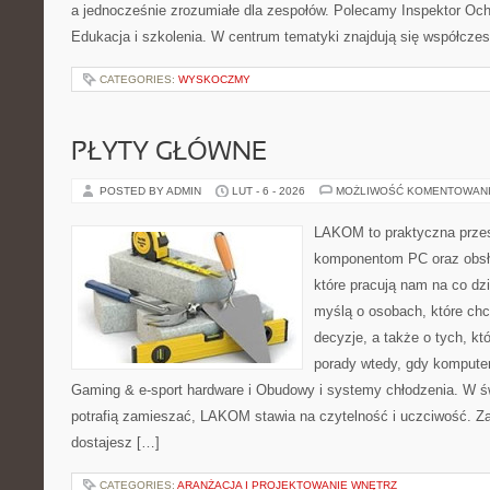
a jednocześnie zrozumiałe dla zespołów. Polecamy Inspektor Och
Edukacja i szkolenia. W centrum tematyki znajdują się współcze
CATEGORIES:
WYSKOCZMY
PŁYTY GŁÓWNE
POSTED BY ADMIN
LUT - 6 - 2026
MOŻLIWOŚĆ KOMENTOWAN
LAKOM to praktyczna prze
komponentom PC oraz obsłu
które pracują nam na co dz
myślą o osobach, które ch
decyzje, a także o tych, kt
porady wtedy, gdy komputer 
Gaming & e-sport hardware i Obudowy i systemy chłodzenia. W ś
potrafią zamieszać, LAKOM stawia na czytelność i uczciwość. Z
dostajesz […]
CATEGORIES:
ARANŻACJA I PROJEKTOWANIE WNĘTRZ