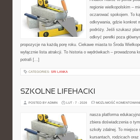
regionie wielkopolskim – mie
oczarować spokojem. To ką
odkrywania, gdzie konkret 
podróży. Jeśli szukasz pla
odkryć perełki poza główny
propozycje na każdą porę roku. Ciekawe miasta to Środa Wielkopol
wyłącznie lista atrakcji. To historia o wędrówkach – prowadzona 
potrafi […]
CATEGORIES:
SRI LANKA
SZKOLNE LIFEHACKI
POSTED BY ADMIN
LUT - 7 - 2026
MOŻLIWOŚĆ KOMENTOWAN
nasza platforma edukacyjna 
zbiera doświadczenia o tym
szkoły zdalnej. To miejsce
kursantach, rodzicach oraz