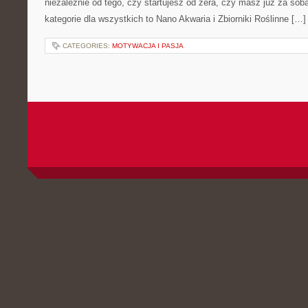
niezależnie od tego, czy startujesz od zera, czy masz już za sob
kategorie dla wszystkich to Nano Akwaria i Zbiorniki Roślinne […]
CATEGORIES:
MOTYWACJA I PASJA