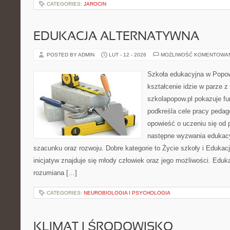
CATEGORIES:
JAROCIN
EDUKACJA ALTERNATYWNA
POSTED BY ADMIN
LUT - 12 - 2026
MOŻLIWOŚĆ KOMENTOWA
Szkoła edukacyjna w Popow
kształcenie idzie w parze 
szkolapopow.pl pokazuje fu
podkreśla cele pracy peda
opowieść o uczeniu się od 
następne wyzwania edukac
szacunku oraz rozwoju. Dobre kategorie to Życie szkoły i Edukac
inicjatyw znajduje się młody człowiek oraz jego możliwości. Eduk
rozumiana […]
CATEGORIES:
NEUROBIOLOGIA I PSYCHOLOGIA
KLIMAT I ŚRODOWISKO