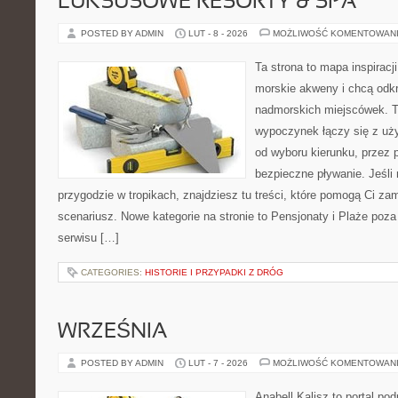
LUKSUSOWE RESORTY & SPA
POSTED BY ADMIN
LUT - 8 - 2026
MOŻLIWOŚĆ KOMENTOWAN
Ta strona to mapa inspiracji
morskie akweny i chcą odk
nadmorskich miejscówek. T
wypoczynek łączy się z uż
od wyboru kierunku, przez 
bezpieczne pływanie. Jeśli
przygodzie w tropikach, znajdziesz tu treści, które pomogą Ci 
scenariusz. Nowe kategorie na stronie to Pensjonaty i Plaże po
serwisu […]
CATEGORIES:
HISTORIE I PRZYPADKI Z DRÓG
WRZEŚNIA
POSTED BY ADMIN
LUT - 7 - 2026
MOŻLIWOŚĆ KOMENTOWAN
Anabell Kalisz to portal po