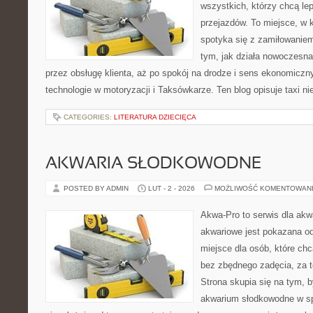
wszystkich, którzy chcą lep
przejazdów. To miejsce, w
spotyka się z zamiłowaniem
tym, jak działa nowoczesna
przez obsługę klienta, aż po spokój na drodze i sens ekonomicz
technologie w motoryzacji i Taksówkarze. Ten blog opisuje taxi ni
CATEGORIES:
LITERATURA DZIECIĘCA
AKWARIA SŁODKOWODNE
POSTED BY ADMIN
LUT - 2 - 2026
MOŻLIWOŚĆ KOMENTOWAN
Akwa-Pro to serwis dla ak
akwariowe jest pokazana od
miejsce dla osób, które ch
bez zbędnego zadęcia, za t
Strona skupia się na tym, 
akwarium słodkowodne w s