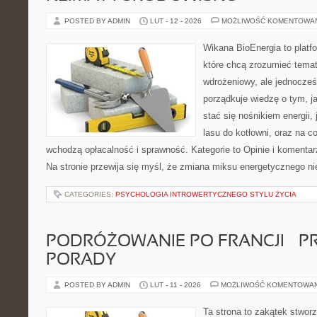
POSTED BY ADMIN
LUT - 12 - 2026
MOŻLIWOŚĆ KOMENTOWA
Wikana BioEnergia to platf
które chcą zrozumieć temat
wdrożeniowy, ale jednocześ
porządkuje wiedzę o tym, j
stać się nośnikiem energii, 
lasu do kotłowni, oraz na 
wchodzą opłacalność i sprawność. Kategorie to Opinie i komentar
Na stronie przewija się myśl, że zmiana miksu energetycznego ni
CATEGORIES:
PSYCHOLOGIA INTROWERTYCZNEGO STYLU ŻYCIA
PODRÓŻOWANIE PO FRANCJI – 
PORADY
POSTED BY ADMIN
LUT - 11 - 2026
MOŻLIWOŚĆ KOMENTOWA
Ta strona to zakątek stworz