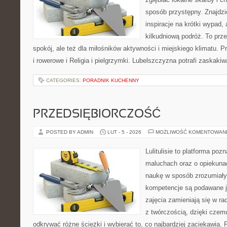
sposób przystępny. Znajdzi
inspiracje na krótki wypad,
kilkudniową podróż. To prze
spokój, ale też dla miłośników aktywności i miejskiego klimatu. P
i rowerowe i Religia i pielgrzymki. Lubelszczyzna potrafi zaskakiw
CATEGORIES:
PORADNIK KUCHENNY
PRZEDSIĘBIORCZOŚĆ
POSTED BY ADMIN
LUT - 5 - 2026
MOŻLIWOŚĆ KOMENTOWAN
Lulitulisie to platforma po
maluchach oraz o opiekuna
naukę w sposób zrozumiały
kompetencje są podawane j
zajęcia zamieniają się w ra
z twórczością, dzięki cze
odkrywać różne ścieżki i wybierać to, co najbardziej zaciekawia