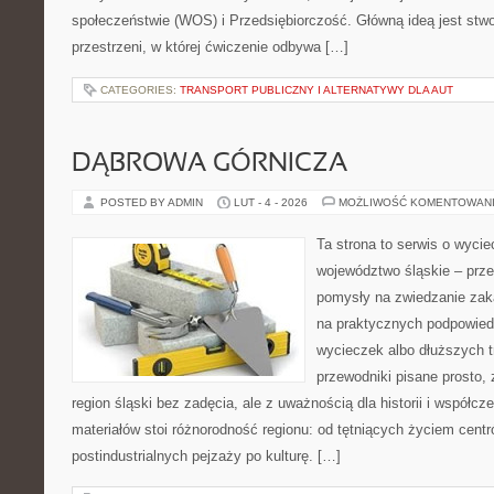
społeczeństwie (WOS) i Przedsiębiorczość. Główną ideą jest stwo
przestrzeni, w której ćwiczenie odbywa […]
CATEGORIES:
TRANSPORT PUBLICZNY I ALTERNATYWY DLA AUT
DĄBROWA GÓRNICZA
POSTED BY ADMIN
LUT - 4 - 2026
MOŻLIWOŚĆ KOMENTOWAN
Ta strona to serwis o wyci
województwo śląskie – prze
pomysły na zwiedzanie zakąt
na praktycznych podpowie
wycieczek albo dłuższych t
przewodniki pisane prosto, 
region śląski bez zadęcia, ale z uważnością dla historii i współc
materiałów stoi różnorodność regionu: od tętniących życiem centr
postindustrialnych pejzaży po kulturę. […]