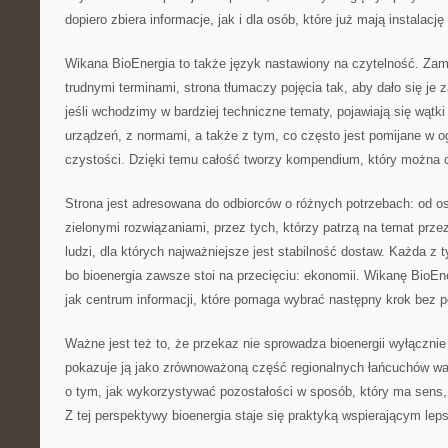
dopiero zbiera informacje, jak i dla osób, które już mają instalację
Wikana BioEnergia to także język nastawiony na czytelność. Zam
trudnymi terminami, strona tłumaczy pojęcia tak, aby dało się je
jeśli wchodzimy w bardziej techniczne tematy, pojawiają się wąt
urządzeń, z normami, a także z tym, co często jest pomijane w o
czystości. Dzięki temu całość tworzy kompendium, który można 
Strona jest adresowana do odbiorców o różnych potrzebach: od 
zielonymi rozwiązaniami, przez tych, którzy patrzą na temat prz
ludzi, dla których najważniejsze jest stabilność dostaw. Każda z 
bo bioenergia zawsze stoi na przecięciu: ekonomii. Wikanę BioE
jak centrum informacji, które pomaga wybrać następny krok bez 
Ważne jest też to, że przekaz nie sprowadza bioenergii wyłącznie 
pokazuje ją jako zrównoważoną część regionalnych łańcuchów war
o tym, jak wykorzystywać pozostałości w sposób, który ma sens
Z tej perspektywy bioenergia staje się praktyką wspierającym le