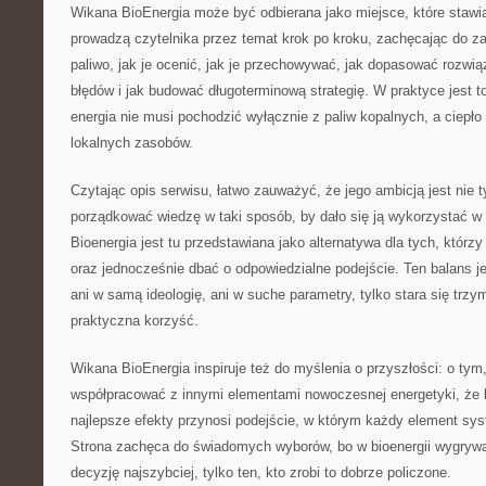
Wikana BioEnergia może być odbierana jako miejsce, które stawia
prowadzą czytelnika przez temat krok po kroku, zachęcając do z
paliwo, jak je ocenić, jak je przechowywać, jak dopasować rozwią
błędów i jak budować długoterminową strategię. W praktyce jest t
energia nie musi pochodzić wyłącznie z paliw kopalnych, a ciep
lokalnych zasobów.
Czytając opis serwisu, łatwo zauważyć, że jego ambicją jest nie t
porządkować wiedzę w taki sposób, by dało się ją wykorzystać w
Bioenergia jest tu przedstawiana jako alternatywa dla tych, którz
oraz jednocześnie dbać o odpowiedzialne podejście. Ten balans jes
ani w samą ideologię, ani w suche parametry, tylko stara się trzy
praktyczna korzyść.
Wikana BioEnergia inspiruje też do myślenia o przyszłości: o tym
współpracować z innymi elementami nowoczesnej energetyki, że li
najlepsze efekty przynosi podejście, w którym każdy element sy
Strona zachęca do świadomych wyborów, bo w bioenergii wygrywa 
decyzję najszybciej, tylko ten, kto zrobi to dobrze policzone.