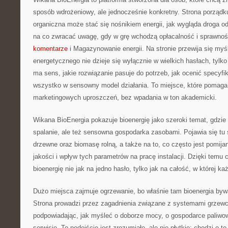
sposób wdrożeniowy, ale jednocześnie konkretny. Strona porządku
organiczna może stać się nośnikiem energii, jak wygląda droga od 
na co zwracać uwagę, gdy w grę wchodzą opłacalność i sprawnoś
komentarze
i Magazynowanie energii. Na stronie przewija się myś
energetycznego nie dzieje się wyłącznie w wielkich hasłach, tylko
ma sens, jakie rozwiązanie pasuje do potrzeb, jak ocenić specyfika
wszystko w sensowny model działania. To miejsce, które pomaga 
marketingowych uproszczeń, bez wpadania w ton akademicki.
Wikana BioEnergia pokazuje bioenergię jako szeroki temat, gdzie 
spalanie, ale też sensowna gospodarka zasobami. Pojawia się tu 
drzewne oraz biomasę rolną, a także na to, co często jest pomija
jakości i wpływ tych parametrów na pracę instalacji. Dzięki temu 
bioenergię nie jak na jedno hasło, tylko jak na całość, w której 
Dużo miejsca zajmuje ogrzewanie, bo właśnie tam bioenergia bywa
Strona prowadzi przez zagadnienia związane z systemami grzew
podpowiadając, jak myśleć o doborze mocy, o gospodarce paliwowe
serwisie. To podejście jest zrozumiałe, ale nie płytkie: chodzi o to