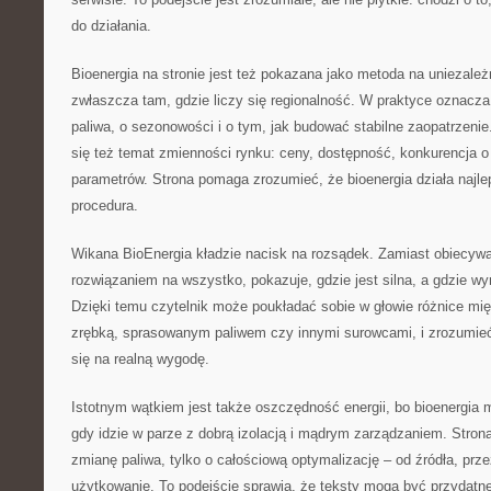
do działania.
Bioenergia na stronie jest też pokazana jako metoda na uniezale
zwłaszcza tam, gdzie liczy się regionalność. W praktyce oznacza 
paliwa, o sezonowości i o tym, jak budować stabilne zaopatrzeni
się też temat zmienności rynku: ceny, dostępność, konkurencja o 
parametrów. Strona pomaga zrozumieć, że bioenergia działa najlepi
procedura.
Wikana BioEnergia kładzie nacisk na rozsądek. Zamiast obiecywa
rozwiązaniem na wszystko, pokazuje, gdzie jest silna, a gdzie w
Dzięki temu czytelnik może poukładać sobie w głowie różnice m
zrębką, sprasowanym paliwem czy innymi surowcami, i zrozumieć,
się na realną wygodę.
Istotnym wątkiem jest także oszczędność energii, bo bioenergia
gdy idzie w parze z dobrą izolacją i mądrym zarządzaniem. Stron
zmianę paliwa, tylko o całościową optymalizację – od źródła, prze
użytkowanie. To podejście sprawia, że teksty mogą być przydatn