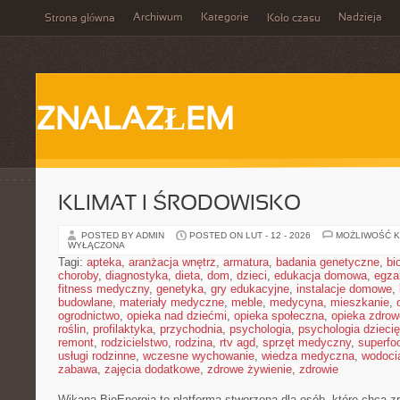
Archiwum
Kategorie
Nadzieja
Strona główna
Koło czasu
ZNALAZŁEM
KLIMAT I ŚRODOWISKO
POSTED BY ADMIN
POSTED ON LUT - 12 - 2026
MOŻLIWOŚĆ 
WYŁĄCZONA
Tagi:
apteka
,
aranżacja wnętrz
,
armatura
,
badania genetyczne
,
bi
choroby
,
diagnostyka
,
dieta
,
dom
,
dzieci
,
edukacja domowa
,
egza
fitness medyczny
,
genetyka
,
gry edukacyjne
,
instalacje domowe
,
budowlane
,
materiały medyczne
,
meble
,
medycyna
,
mieszkanie
,
ogrodnictwo
,
opieka nad dziećmi
,
opieka społeczna
,
opieka zdrow
roślin
,
profilaktyka
,
przychodnia
,
psychologia
,
psychologia dzieci
remont
,
rodzicielstwo
,
rodzina
,
rtv agd
,
sprzęt medyczny
,
superfo
usługi rodzinne
,
wczesne wychowanie
,
wiedza medyczna
,
wodoci
zabawa
,
zajęcia dodatkowe
,
zdrowe żywienie
,
zdrowie
Wikana BioEnergia to platforma stworzona dla osób, które chcą z