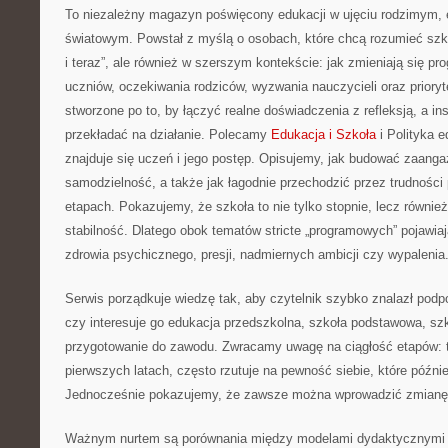
To niezależny magazyn poświęcony edukacji w ujęciu rodzimym, 
światowym. Powstał z myślą o osobach, które chcą rozumieć szkołę
i teraz”, ale również w szerszym kontekście: jak zmieniają się pr
uczniów, oczekiwania rodziców, wyzwania nauczycieli oraz priory
stworzone po to, by łączyć realne doświadczenia z refleksją, a in
przekładać na działanie. Polecamy
Edukacja i Szkoła
i Polityka 
znajduje się uczeń i jego postęp. Opisujemy, jak budować zaanga
samodzielność, a także jak łagodnie przechodzić przez trudności 
etapach. Pokazujemy, że szkoła to nie tylko stopnie, lecz równie
stabilność. Dlatego obok tematów stricte „programowych” pojawiaj
zdrowia psychicznego, presji, nadmiernych ambicji czy wypalenia
Serwis porządkuje wiedzę tak, aby czytelnik szybko znalazł podp
czy interesuje go edukacja przedszkolna, szkoła podstawowa, szk
przygotowanie do zawodu. Zwracamy uwagę na ciągłość etapów: to
pierwszych latach, często rzutuje na pewność siebie, które późnie
Jednocześnie pokazujemy, że zawsze można wprowadzić zmianę, j
Ważnym nurtem są porównania między modelami dydaktycznymi w