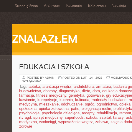
Archiwum
Kategorie
Nadzieja
Strona główna
Koło czasu
ZNALAZŁEM
EDUKACJA I SZKOŁA
POSTED BY ADMIN
POSTED ON LUT - 14 - 2026
MOŻLIWOŚĆ 
WYŁĄCZONA
Tagi:
apteka
,
aranżacja wnętrz
,
architektura
,
armatura
,
badania g
budownictwo
,
choroby
,
diagnostyka
,
dieta
,
dom
,
edukacja domow
farmacja
,
fitness medyczny
,
genetyka
,
gotowanie
,
gry edukacyjne
kawiarnie
,
korepetycje
,
kuchnia
,
kulinaria
,
materiały budowlane
,
m
medycyna
,
mieszkanie
,
odchudzanie
,
ogród
,
ogrodnictwo
,
opieka
społeczna
,
opieka zdrowotna
,
patio
,
pielęgnacja roślin
,
profilaktyk
psychologia
,
psychologia dziecięca
,
recepty
,
rehabilitacja
,
remont
rtv agd
,
sprzęt medyczny
,
superfoods
,
szkoła
,
szpital
,
tarasy
,
usł
medyczna
,
wodociągi
,
wyposażenie wnętrz
,
zabawa
,
zajęcia dod
zdrowie