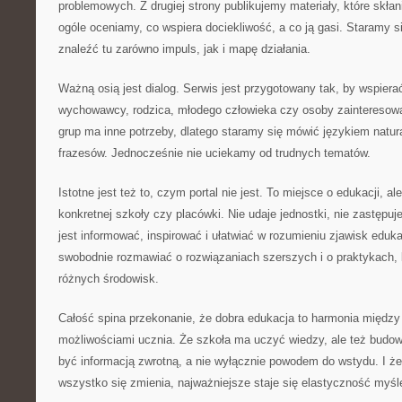
problemowych. Z drugiej strony publikujemy materiały, które skłani
ogóle oceniamy, co wspiera dociekliwość, a co ją gasi. Staramy si
znaleźć tu zarówno impuls, jak i mapę działania.
Ważną osią jest dialog. Serwis jest przygotowany tak, by wspierać
wychowawcy, rodzica, młodego człowieka czy osoby zainteresowa
grup ma inne potrzeby, dlatego staramy się mówić językiem natu
frazesów. Jednocześnie nie uciekamy od trudnych tematów.
Istotne jest też to, czym portal nie jest. To miejsce o edukacji, a
konkretnej szkoły czy placówki. Nie udaje jednostki, nie zastępuje
jest informować, inspirować i ułatwiać w rozumieniu zjawisk edu
swobodnie rozmawiać o rozwiązaniach szerszych i o praktykach, 
różnych środowisk.
Całość spina przekonanie, że dobra edukacja to harmonia międz
możliwościami ucznia. Że szkoła ma uczyć wiedzy, ale też bud
być informacją zwrotną, a nie wyłącznie powodem do wstydu. I że
wszystko się zmienia, najważniejsze staje się elastyczność myśl