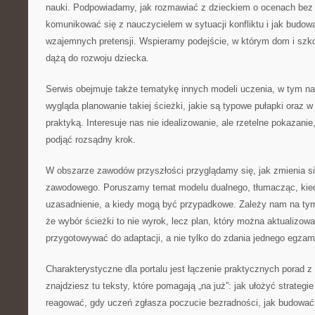
nauki. Podpowiadamy, jak rozmawiać z dzieckiem o ocenach bez c
komunikować się z nauczycielem w sytuacji konfliktu i jak budow
wzajemnych pretensji. Wspieramy podejście, w którym dom i szkoł
dążą do rozwoju dziecka.
Serwis obejmuje także tematykę innych modeli uczenia, w tym na
wygląda planowanie takiej ścieżki, jakie są typowe pułapki oraz w 
praktyką. Interesuje nas nie idealizowanie, ale rzetelne pokazani
podjąć rozsądny krok.
W obszarze zawodów przyszłości przyglądamy się, jak zmienia si
zawodowego. Poruszamy temat modelu dualnego, tłumacząc, kied
uzasadnienie, a kiedy mogą być przypadkowe. Zależy nam na tym,
że wybór ścieżki to nie wyrok, lecz plan, który można aktualizo
przygotowywać do adaptacji, a nie tylko do zdania jednego egzam
Charakterystyczne dla portalu jest łączenie praktycznych porad z
znajdziesz tu teksty, które pomagają „na już”: jak ułożyć strategie 
reagować, gdy uczeń zgłasza poczucie bezradności, jak budować