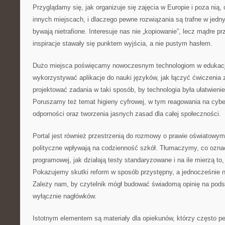
Przyglądamy się, jak organizuje się zajęcia w Europie i poza nią, 
innych miejscach, i dlaczego pewne rozwiązania są trafne w jed
bywają nietrafione. Interesuje nas nie „kopiowanie”, lecz mądre p
inspiracje stawały się punktem wyjścia, a nie pustym hasłem.
Dużo miejsca poświęcamy nowoczesnym technologiom w edukacji
wykorzystywać aplikacje do nauki języków, jak łączyć ćwiczenia z 
projektować zadania w taki sposób, by technologia była ułatwieni
Poruszamy też temat higieny cyfrowej, w tym reagowania na cyb
odporności oraz tworzenia jasnych zasad dla całej społeczności.
Portal jest również przestrzenią do rozmowy o prawie oświatowym 
polityczne wpływają na codzienność szkół. Tłumaczymy, co ozna
programowej, jak działają testy standaryzowane i na ile mierzą t
Pokazujemy skutki reform w sposób przystępny, a jednocześnie n
Zależy nam, by czytelnik mógł budować świadomą opinię na podst
wyłącznie nagłówków.
Istotnym elementem są materiały dla opiekunów, którzy często pe