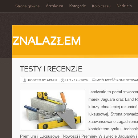
Archiwum
Kategorie
Nadzieja
Strona główna
Koło czasu
ZNALAZŁEM
TESTY I RECENZJE
POSTED BY ADMIN
LUT - 19 - 2026
MOŻLIWOŚĆ KOMENTOWA
Landworld to portal stworz
marek Jaguara oraz Land Ro
którzy chcą lepiej rozumieć
luksusowej. Strona prowadz
zaawansowane zagadnienia,
kontekstem rynku i technol
Premium i Luksusowe i Nowości i Premiery W świecie Jaguarów i