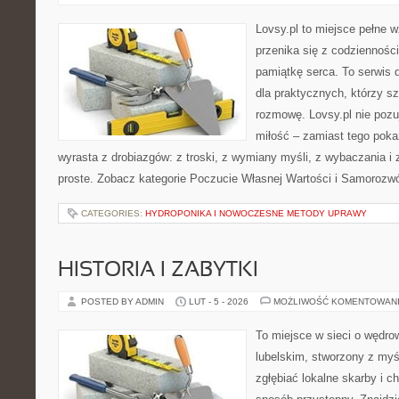
Lovsy.pl to miejsce pełne 
przenika się z codziennośc
pamiątkę serca. To serwis 
dla praktycznych, którzy s
rozmowę. Lovsy.pl nie poz
miłość – zamiast tego poka
wyrasta z drobiazgów: z troski, z wymiany myśli, z wybaczania i
proste. Zobacz kategorie Poczucie Własnej Wartości i Samorozw
CATEGORIES:
HYDROPONIKA I NOWOCZESNE METODY UPRAWY
HISTORIA I ZABYTKI
POSTED BY ADMIN
LUT - 5 - 2026
MOŻLIWOŚĆ KOMENTOWAN
To miejsce w sieci o wędro
lubelskim, stworzony z myśl
zgłębiać lokalne skarby i 