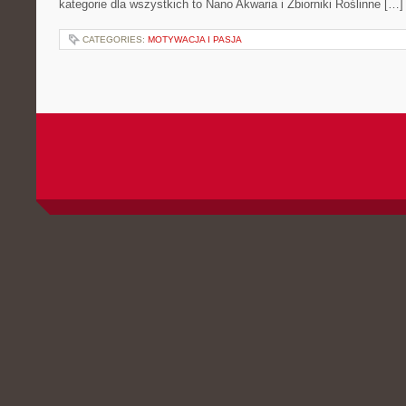
kategorie dla wszystkich to Nano Akwaria i Zbiorniki Roślinne […]
CATEGORIES:
MOTYWACJA I PASJA