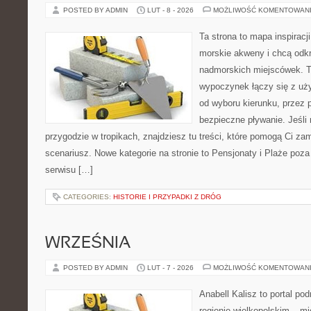
POSTED BY ADMIN
LUT - 8 - 2026
MOŻLIWOŚĆ KOMENTOWAN
Ta strona to mapa inspiracji
morskie akweny i chcą odk
nadmorskich miejscówek. T
wypoczynek łączy się z uż
od wyboru kierunku, przez 
bezpieczne pływanie. Jeśli
przygodzie w tropikach, znajdziesz tu treści, które pomogą Ci 
scenariusz. Nowe kategorie na stronie to Pensjonaty i Plaże po
serwisu […]
CATEGORIES:
HISTORIE I PRZYPADKI Z DRÓG
WRZEŚNIA
POSTED BY ADMIN
LUT - 7 - 2026
MOŻLIWOŚĆ KOMENTOWAN
Anabell Kalisz to portal po
regionie wielkopolskim – mie