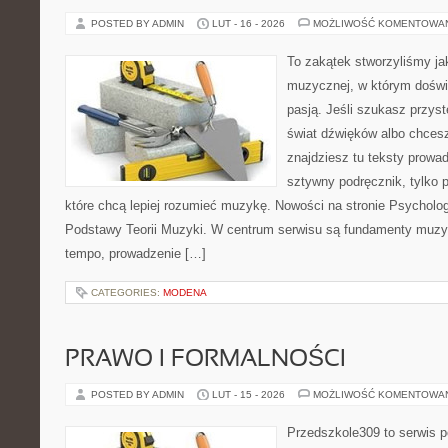
POSTED BY ADMIN
LUT - 16 - 2026
MOŻLIWOŚĆ KOMENTOWA
To zakątek stworzyliśmy ja
muzycznej, w którym doświ
pasją. Jeśli szukasz przy
świat dźwięków albo chces
znajdziesz tu teksty prowad
sztywny podręcznik, tylko 
które chcą lepiej rozumieć muzykę. Nowości na stronie Psycholog
Podstawy Teorii Muzyki. W centrum serwisu są fundamenty muzy
tempo, prowadzenie […]
CATEGORIES:
MODENA
PRAWO I FORMALNOŚCI
POSTED BY ADMIN
LUT - 15 - 2026
MOŻLIWOŚĆ KOMENTOWA
Przedszkole309 to serwis 