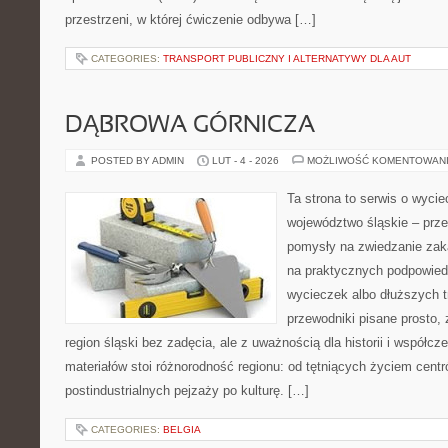
przestrzeni, w której ćwiczenie odbywa […]
CATEGORIES:
TRANSPORT PUBLICZNY I ALTERNATYWY DLA AUT
DĄBROWA GÓRNICZA
POSTED BY ADMIN
LUT - 4 - 2026
MOŻLIWOŚĆ KOMENTOWAN
Ta strona to serwis o wyci
województwo śląskie – prze
pomysły na zwiedzanie zakąt
na praktycznych podpowie
wycieczek albo dłuższych t
przewodniki pisane prosto, 
region śląski bez zadęcia, ale z uważnością dla historii i współc
materiałów stoi różnorodność regionu: od tętniących życiem centr
postindustrialnych pejzaży po kulturę. […]
CATEGORIES:
BELGIA