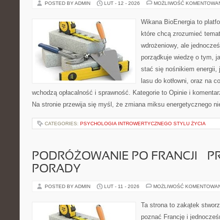
POSTED BY ADMIN
LUT - 12 - 2026
MOŻLIWOŚĆ KOMENTOWA
Wikana BioEnergia to platf
które chcą zrozumieć temat
wdrożeniowy, ale jednocześ
porządkuje wiedzę o tym, j
stać się nośnikiem energii, 
lasu do kotłowni, oraz na 
wchodzą opłacalność i sprawność. Kategorie to Opinie i komentar
Na stronie przewija się myśl, że zmiana miksu energetycznego ni
CATEGORIES:
PSYCHOLOGIA INTROWERTYCZNEGO STYLU ŻYCIA
PODRÓŻOWANIE PO FRANCJI – 
PORADY
POSTED BY ADMIN
LUT - 11 - 2026
MOŻLIWOŚĆ KOMENTOWA
Ta strona to zakątek stworz
poznać Francję i jednocześ