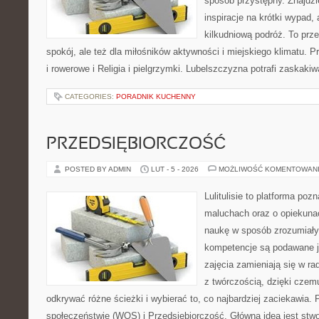
sposób przystępny. Znajdzi
inspiracje na krótki wypad,
kilkudniową podróż. To prze
spokój, ale też dla miłośników aktywności i miejskiego klimatu. P
i rowerowe i Religia i pielgrzymki. Lubelszczyzna potrafi zaskakiw
CATEGORIES:
PORADNIK KUCHENNY
PRZEDSIĘBIORCZOŚĆ
POSTED BY ADMIN
LUT - 5 - 2026
MOŻLIWOŚĆ KOMENTOWAN
Lulitulisie to platforma po
maluchach oraz o opiekuna
naukę w sposób zrozumiały
kompetencje są podawane j
zajęcia zamieniają się w ra
z twórczością, dzięki cze
odkrywać różne ścieżki i wybierać to, co najbardziej zaciekawia
społeczeństwie (WOS) i Przedsiębiorczość. Główną ideą jest stwo