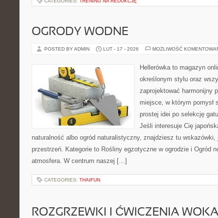
CATEGORIES:
TRENING NA REDUKCJĘ
OGRODY WODNE
POSTED BY ADMIN
LUT - 17 - 2026
MOŻLIWOŚĆ KOMENTOWA
Hellerówka to magazyn onl
określonym stylu oraz wsz
zaprojektować harmonijny 
miejsce, w którym pomysł s
prostej idei po selekcję gat
Jeśli interesuje Cię japońsk
naturalność albo ogród naturalistyczny, znajdziesz tu wskazówki, 
przestrzeń. Kategorie to Rośliny egzotyczne w ogrodzie i Ogród no
atmosfera. W centrum naszej […]
CATEGORIES:
THAIFUN
ROZGRZEWKI I ĆWICZENIA WOK