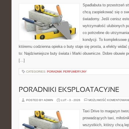
Spadlabuta to przestrzeń st
chcą zaopiekować się o sw
świadomy. Jeśli cenisz est
wytrzymałość ulubionych pa
co potrzebne do utrzymania
kondycji. To kompleksowe p
któremu codzienna opieka o buty staje się prosta, a efekty widać 
to: Najdziwniejsze buty świata i Marki obuwnicze. Dobre obuwie pot
[…]
CATEGORIES:
PORADNIK PERFUMERYJNY
PORADNIKI EKSPLOATACYJNE
POSTED BY ADMIN
LUT - 3 - 2026
MOŻLIWOŚĆ KOMENTOWAN
Taxi Drive to magazyn twor
prowadzących taxi, miłośn
wszystkich, którzy chcą lep