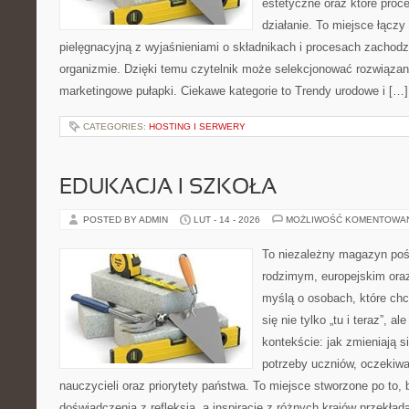
estetyczne oraz które proc
działanie. To miejsce łącz
pielęgnacyjną z wyjaśnieniami o składnikach i procesach zachod
organizmie. Dzięki temu czytelnik może selekcjonować rozwiązan
marketingowe pułapki. Ciekawe kategorie to Trendy urodowe i […]
CATEGORIES:
HOSTING I SERWERY
EDUKACJA I SZKOŁA
POSTED BY ADMIN
LUT - 14 - 2026
MOŻLIWOŚĆ KOMENTOWA
To niezależny magazyn poś
rodzimym, europejskim ora
myślą o osobach, które chc
się nie tylko „tu i teraz”, 
kontekście: jak zmieniają s
potrzeby uczniów, oczekiwa
nauczycieli oraz priorytety państwa. To miejsce stworzone po to, 
doświadczenia z refleksją, a inspiracje z różnych krajów przekła