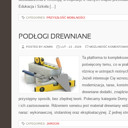
Edukacja i Szkoła […]
CATEGORIES:
PRZYSZŁOŚĆ MOBILNOŚCI
PODŁOGI DREWNIANE
POSTED BY ADMIN
LUT - 13 - 2026
MOŻLIWOŚĆ KOMENTOWA
Ta platforma to kompleksow
poświęcony temu, co w prak
różnicę w ustrojach nośnyc
Jeżeli interesuje Cię wzno
modernizacja, taras, konstr
drewniane dodatki, znajdzi
przystępny sposób, bez zbędnej teorii. Polecamy kategorie Domy
i ich zastosowanie. Rdzeniem serwisu jest materiał drewniany wid
naraz: wykonawczej, stolarskiej oraz eksploatacyjnej. Z jednej st
CATEGORIES:
JAROCIN