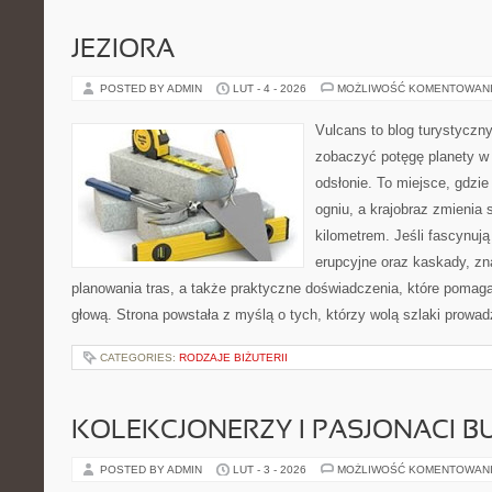
JEZIORA
POSTED BY ADMIN
LUT - 4 - 2026
MOŻLIWOŚĆ KOMENTOWAN
Vulcans to blog turystyczny
zobaczyć potęgę planety w j
odsłonie. To miejsce, gdzie 
ogniu, a krajobraz zmienia
kilometrem. Jeśli fascynują
erupcyjne oraz kaskady, zn
planowania tras, a także praktyczne doświadczenia, które pomag
głową. Strona powstała z myślą o tych, którzy wolą szlaki prowa
CATEGORIES:
RODZAJE BIŻUTERII
KOLEKCJONERZY I PASJONACI 
POSTED BY ADMIN
LUT - 3 - 2026
MOŻLIWOŚĆ KOMENTOWAN