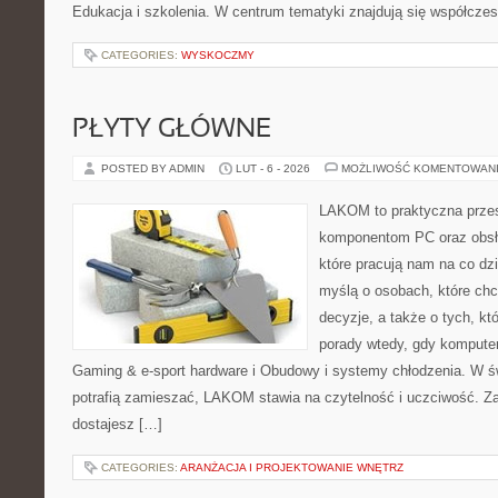
Edukacja i szkolenia. W centrum tematyki znajdują się współcze
CATEGORIES:
WYSKOCZMY
PŁYTY GŁÓWNE
POSTED BY ADMIN
LUT - 6 - 2026
MOŻLIWOŚĆ KOMENTOWAN
LAKOM to praktyczna prze
komponentom PC oraz obsłu
które pracują nam na co dz
myślą o osobach, które ch
decyzje, a także o tych, kt
porady wtedy, gdy komputer 
Gaming & e-sport hardware i Obudowy i systemy chłodzenia. W ś
potrafią zamieszać, LAKOM stawia na czytelność i uczciwość. Z
dostajesz […]
CATEGORIES:
ARANŻACJA I PROJEKTOWANIE WNĘTRZ