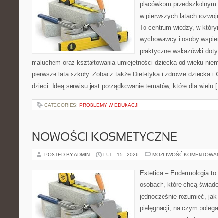
placówkom przedszkolnym o
w pierwszych latach rozwoj
To centrum wiedzy, w który
wychowawcy i osoby wspier
praktyczne wskazówki dotyc
maluchem oraz kształtowania umiejętności dziecka od wieku nie
pierwsze lata szkoły. Zobacz także Dietetyka i zdrowie dziecka i C
dzieci. Ideą serwisu jest porządkowanie tematów, które dla wielu 
CATEGORIES:
PROBLEMY W EDUKACJI
NOWOŚCI KOSMETYCZNE
POSTED BY ADMIN
LUT - 15 - 2026
MOŻLIWOŚĆ KOMENTOWA
Estetica – Endermologia to
osobach, które chcą świado
jednocześnie rozumieć, jak 
pielęgnacji, na czym poleg