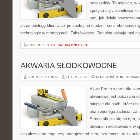
przejazdów. To miejsce, w
spotyka się z zamiłowaniem
tym, jak działa nowoczesna
przez obsługę klienta, aż po spokój na drodze i sens ekonomicz
technologie w motoryzacji i Taksówkarze. Ten blog opisuje taxi ni
CATEGORIES:
LITERATURA DZIECIĘCA
AKWARIA SŁODKOWODNE
POSTED BY ADMIN
LUT - 2 - 2026
MOŻLIWOŚĆ KOMENTOWAN
Akwa-Pro to serwis dla ak
akwariowe jest pokazana od
miejsce dla osób, które ch
bez zbędnego zadęcia, za t
Strona skupia się na tym, 
akwarium słodkowodne w s
niezależnie od tego, czy startujesz od zera, czy masz już za sob