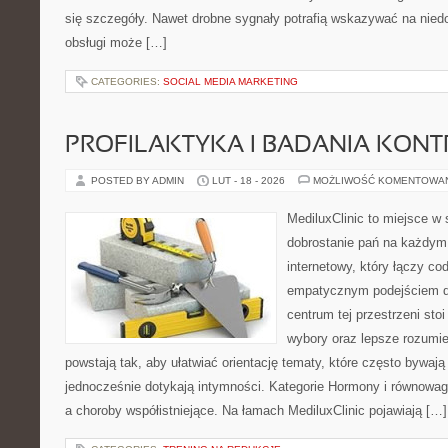
się szczegóły. Nawet drobne sygnały potrafią wskazywać na nied
obsługi może […]
CATEGORIES:
SOCIAL MEDIA MARKETING
PROFILAKTYKA I BADANIA KON
POSTED BY ADMIN
LUT - 18 - 2026
MOŻLIWOŚĆ KOMENTOWA
MediluxClinic to miejsce w 
dobrostanie pań na każdym 
internetowy, który łączy c
empatycznym podejściem d
centrum tej przestrzeni sto
wybory oraz lepsze rozumie
powstają tak, aby ułatwiać orientację tematy, które często bywaj
jednocześnie dotykają intymności. Kategorie Hormony i równowag
a choroby współistniejące. Na łamach MediluxClinic pojawiają […]