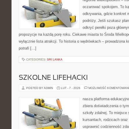
oczarować spokojem. To ką
odkrywania, gdzie konkret 
podróży. Jeśli szukasz pla
odkryć perełki poza główny
propozycje na każdą porę roku. Ciekawe miasta to Środa Wielkopol
wyłącznie lista atrakcji. To historia o wędrówkach – prowadzona 
potrafi […]
CATEGORIES:
SRI LANKA
SZKOLNE LIFEHACKI
POSTED BY ADMIN
LUT - 7 - 2026
MOŻLIWOŚĆ KOMENTOWAN
nasza platforma edukacyjna 
zbiera doświadczenia o tym
szkoły zdalnej. To miejsce
kursantach, rodzicach oraz
usprawnić codzienność zdaln