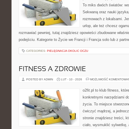
To miks dwóch światów: wo
Sekwaną oraz nauki języka,
rozmowach z lokalsami. Je
urlop, ale też chcesz ogarn
rozmawiać pewniej, tutaj znajdziesz opowieści zbudowane właśn
podejściu. Kategorie to Życie we Francji i Francja solo lub z par
CATEGORIES:
PIELĘGNACJA OKOLIC OCZU
FITNESS A ZDROWIE
POSTED BY ADMIN
LUT - 10 - 2026
MOŻLIWOŚĆ KOMENTOWA
o2fit.pl to klub fitness, kt
konkretnymi narzędziami do
życia. To miejsce stworzon
ćwiczyć mądrzej, a jednocz
stronie znajdziesz treści,
ciało, wysmuklić sylwetkę,