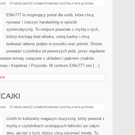
PORTRET
2026
MOŻLIWOŚĆ KOMENTOWANIA
ZOSTAŁA WYŁĄCZONA
I
ANATOMIA
Elfiki777 to inspirujący portal dla osób, które chcą
rysować i ćwiczyć handwriting w sposób
systematyczny. To miejsce powstało z myślą o tych,
którzy kochają ślad ołówka, cenią kartkę i chcą
budować własny podpis w rysunku oraz piśmie. Strona
prowadzi czytelnika od pierwszych prób, przez regularne
sowane tematy związane z układem i pięknem znaków.
owy i Krajobraz i Przyroda. W centrum Elfiki777 stoi […]
ICE
ECAJKI
PLAYLISTY
2026
MOŻLIWOŚĆ KOMENTOWANIA
ZOSTAŁA WYŁĄCZONA
I
POLECAJKI
Limith to kulturalny magazyn muzyczny, który powstał z
myślą o czytelnikach szukających lekkości po całym
dniu, ale też o tych, którzy chcą rozumieć trendy. To