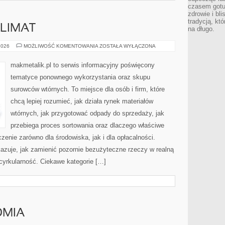
czasem gotu
zdrowie i bl
tradycją, kt
LIMAT
na długo.
ŚRODOWISKO
2026
MOŻLIWOŚĆ KOMENTOWANIA
ZOSTAŁA WYŁĄCZONA
I
KLIMAT
makmetalik.pl to serwis informacyjny poświęcony
tematyce ponownego wykorzystania oraz skupu
surowców wtórnych. To miejsce dla osób i firm, które
chcą lepiej rozumieć, jak działa rynek materiałów
wtórnych, jak przygotować odpady do sprzedaży, jak
przebiega proces sortowania oraz dlaczego właściwe
nie zarówno dla środowiska, jak i dla opłacalności.
kazuje, jak zamienić pozornie bezużyteczne rzeczy w realną
cyrkularność. Ciekawe kategorie […]
OMIA