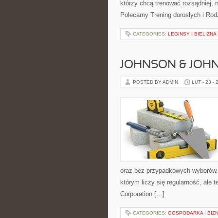
którzy chcą trenować rozsądniej, n
Polecamy Trening dorosłych i Rod
CATEGORIES:
LEGINSY I BIELIZN
JOHNSON & JOHN
POSTED BY ADMIN
LUT - 23 - 
oraz bez przypadkowych wyborów. S
którym liczy się regularność, ale
Corporation […]
CATEGORIES:
GOSPODARKA I BIZ