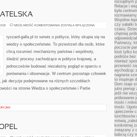
rozsądnym p
Relacje i w
była centrum
ATELSKA
rozmawiamy,
Wspólne lepi
czy sałatki 
EDUKACJA
2026
MOŻLIWOŚĆ KOMENTOWANIA
ZOSTAŁA WYŁĄCZONA
OBYWATELSKA
czasu. Dziec
chętniej pr
ryszard-galla.pl to serwis o polityce, który skupia się na
odpowiedzial
Partnerzy, k
wiedzy o społeczeństwie. To przestrzeń dla osób, które
poczucie par
chcą rozumieć mechanizmy państwa i wspólnoty,
ktoś tylko k
podróże bez
śledzić procesy zachodzące w polityce krajowej, a
również spo
przenieść si
jednocześnie budować niezależny pogląd w oparciu o
wychodząc z 
porównania i obserwacje. W centrum pozostaje człowiek
nagrania sze
to inspiruje
to, jak decyzje podejmowane na różnych szczeblach
Dom staje si
owości na stronie Wiedza o społeczeństwie i Partie
jutro pierog
jeśli nie ws
próbowanie j
troski i mił
troski. Ugot
ERYJNY
upieczenie c
lunchboxów n
mówią „zależ
konkretnej z
 OPEL
związany z 
babcią czy 