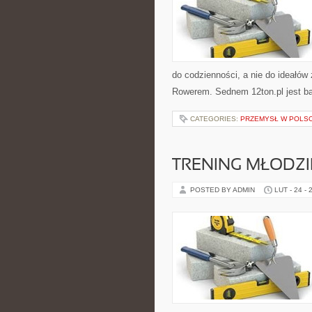
do codzienności, a nie do ideałów 
Rowerem. Sednem 12ton.pl jest b
CATEGORIES:
PRZEMYSŁ W POLS
TRENING MŁODZI
POSTED BY ADMIN
LUT - 24 - 