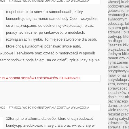
HISTORIA
2026
MOŻLIWOŚĆ KOMENTOWANIA
ZOSTAŁA WYŁĄCZONA
własnej kuch
MARKI
podtrzymuje
OPEL
gotowanie ni
e-opel.com.pl to serwis o samochodach, który
restauracji 
koncentruje się na marce samochody Opel i wszystkim,
świadomym 
odpocząć lu
co z nią związane: od codziennej eksploatacji, przez
czasem gotu
zdrowie i bl
porady techniczne, po ciekawostki o modelach,
tradycją, kt
rozwiązaniach i rynku. To miejsce stworzone dla osób,
na długo.
Jeszcze kilk
które chcą świadomiej poznawać swoje auto,
przyszłość n
akupowe i serwisowe oraz czytać o motoryzacji w sposób
Jednym klik
ramen czy do
 samochodów z podejściem „na co dzień”, gdzie liczy się nie
Tymczasem ró
gotowania w
przygotowyw
mówi o nas 
E DLA FOODBLOGERÓW I FOTOGRAFÓW KULINARNYCH
satysfakcja 
zera, nawet 
sprawczości.
składników, 
danie jest n
pachnącego 
dumę: „zrobi
DIETA
2026
MOŻLIWOŚĆ KOMENTOWANIA
ZOSTAŁA WYŁĄCZONA
wiele rzeczy
I
ŻYWIENIE
rezultat prac
12ton.pl to platforma dla osób, które chcą zbudować
realną satys
zdrowiem R
kondycję, zredukować masę ciała oraz wkręcić się w
sprawia, że 