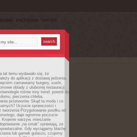
SCRIBE
FACEBOOK
TWITTER
a lat temu wydawało się, że
ależy do aplikacji z dostawą jedzenia.
nięciem zamawiamy burgery, sushi,
mowe obiady z ulubionej restauracji.
wnolegle rośnie inny trend: powrót do
 domu, pieczenia chleba,
ania przetworów. Skąd ta moda i co
samych? Uczucie sprawczości i
z tworzenia Przygotowanie posiłku od
prostego, daje ogromne poczucie
 Krojenie warzyw, mieszanie
doprawianie „na smak” sprawiają, że
iepowtarzalne. Gdy wyciągamy blachę
ciasta lub garnek gulaszu, czujemy