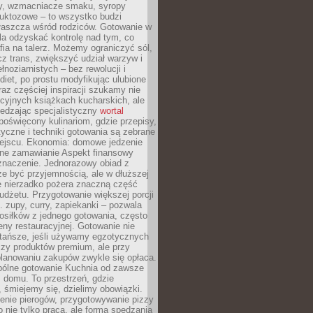
dy, wzmacniacze smaku, syropy
ruktozowe – to wszystko budzi
właszcza wśród rodziców. Gotowanie w
a odzyskać kontrolę nad tym, co
fia na talerz. Możemy ograniczyć sól,
zcz trans, zwiększyć udział warzyw i
łnoziarnistych – bez rewolucji i
diet, po prostu modyfikując ulubione
raz częściej inspiracji szukamy nie
ycyjnych książkach kucharskich, ale
iedzając specjalistyczny
wortal
poświęcony kulinariom, gdzie przepisy,
tyczne i techniki gotowania są zebrane
ejscu. Ekonomia: domowe jedzenie
zne zamawianie Aspekt finansowy
znaczenie. Jednorazowy obiad z
e być przyjemnością, ale w dłuższej
e nierzadko pożera znaczną część
dżetu. Przygotowanie większej porcji
 zupy, curry, zapiekanki – pozwala
posiłków z jednego gotowania, często
ny restauracyjnej. Gotowanie nie
 tańsze, jeśli używamy egzotycznych
czy produktów premium, ale przy
lanowaniu zakupów zwykle się opłaca.
spólne gotowanie Kuchnia od zawsze
 domu. To przestrzeń, gdzie
 śmiejemy się, dzielimy obowiązki.
enie pierogów, przygotowywanie pizzy
to nie tylko praca, ale forma spędzania