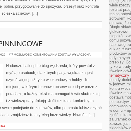
dumę: „zrobi
wiele rzeczy
jej pobór, przygotowanie do spożycia, przesył oraz kontrola
rezultat prac
t ścieżka ścieków: […]
realną satys
zdrowiem R
sprawia, że 
Długie skła
glukozowo-f
niepokój, z
domu pozwal
PINNINGOWE
naprawdę tra
cukier, tłus
produktów pe
WĘDKARSTWO
2026
MOŻLIWOŚĆ KOMENTOWANIA
ZOSTAŁA WYŁĄCZONA
radykalnych 
SPINNINGOWE
przepisy. Co
Nadorsze-haller.pl to blog wędkarski, który powstał z
tylko w trad
również odw
myślą o osobach, dla których pasja wędkarska jest
tematyczny
czymś więcej niż tylko weekendowym hobby. To
porady diete
w jednym mi
miejsce, w którym terenowe obserwacje idą w parze z
kontra wiec
również ma 
poradami, a każdy tekst ma pomagać łowić skuteczniej
dostawą moż
i z większą satysfakcją. Jeśli szukasz konkretnych
perspektywi
domowego bu
woje podejście do zestawów, albo po prostu lubisz czytać
w domu – np.
aliach, znajdziesz tu czytelną bazę wiedzy. Nowości […]
zjeść kilka 
za ułamek ce
zawsze jest
URA
składników 