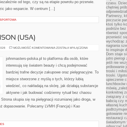
iezależnie od tego, czy są na etapie powrotu po przerwie.
czasu. Dziec
chętniej pr
zic jako wsparcie. W centrum […]
odpowiedzial
Partnerzy, k
poczucie par
A SPORTOWA
ktoś tylko k
podróże bez
również spo
SON (USA)
przenieść si
wychodząc z 
nagrania sze
JOHNSON
2026
MOŻLIWOŚĆ KOMENTOWANIA
ZOSTAŁA WYŁĄCZONA
to inspiruje
&
Dom staje si
JOHNSON
(USA)
jutro pierog
johnmasters-polska.pl to platforma dla osób, które
jeśli nie ws
interesują się światem beauty i chcą podejmować
próbowanie j
troski i mił
bardziej trafne decyzje zakupowe oraz pielęgnacyjne. To
troski. Ugot
miejsce stworzone z myślą o tych, którzy lubią
upieczenie c
lunchboxów n
wiedzieć, co nakładają na skórę, jak działają substancje
mówią „zależ
konkretnej z
aktywne i jak budować codzienny rytuał bez chaosu
związany z 
trona skupia się na pielęgnacji rozumianej jako droga, w
babcią czy 
własnej kuch
 też dopasowanie. Polecamy LVMH (Francja) i Kao
podtrzymuje
gotowanie ni
restauracji 
świadomym 
NES
odpocząć lu