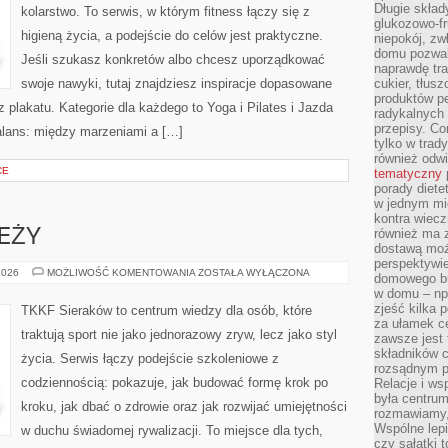
Długie skła
kolarstwo. To serwis, w którym fitness łączy się z
glukozowo-f
higieną życia, a podejście do celów jest praktyczne.
niepokój, z
domu pozwal
Jeśli szukasz konkretów albo chcesz uporządkować
naprawdę tra
swoje nawyki, tutaj znajdziesz inspiracje dopasowane
cukier, tłus
produktów pe
z plakatu. Kategorie dla każdego to Yoga i Pilates i Jazda
radykalnych 
przepisy. Co
alans: między marzeniami a […]
tylko w trad
również odw
CE
tematyczny
porady diete
w jednym mi
kontra wiec
również ma 
EŻY
dostawą moż
perspektywi
TRENING
2026
MOŻLIWOŚĆ KOMENTOWANIA
ZOSTAŁA WYŁĄCZONA
domowego bu
MŁODZIEŻY
w domu – np.
zjeść kilka 
TKKF Sieraków to centrum wiedzy dla osób, które
za ułamek ce
traktują sport nie jako jednorazowy zryw, lecz jako styl
zawsze jest
składników 
życia. Serwis łączy podejście szkoleniowe z
rozsądnym p
codziennością: pokazuje, jak budować formę krok po
Relacje i w
była centrum
kroku, jak dbać o zdrowie oraz jak rozwijać umiejętności
rozmawiamy,
Wspólne lepi
w duchu świadomej rywalizacji. To miejsce dla tych,
czy sałatki 