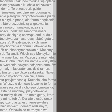
lanowaniu zakupów zwykle się opłaca.
spólne gotowanie Kuchnia od zawsze
 domu. To przestrzeń, gdzie
 śmiejemy się, dzielimy obowiązki.
enie pierogów, przygotowywanie pizzy
to nie tylko praca, ale forma spędzania
i, które uczestniczą w gotowaniu,
óbują nowych smaków, uczą się
ności i podstaw samodzielności.
tórzy dzielą się obowiązkami, budują
tnerstwa, zamiast relacji „ktoś gotuje,
orzysta”. Kreatywność i kulinarne
 wychodzenia z domu Gotowanie to
sób na eksperymentowanie. Możemy
ę do Tajlandii, Włoch czy Meksyku, nie
własnej kuchni. Przepisy z internetu,
fów kuchni, blogi kulinarne – wszystko
 do tworzenia nowych połączeń smaków.
ę małym laboratorium: dziś ramen,
i z twistem, pojutrze szakszuka. Nawet
zystko wychodzi idealnie, samo
est przyjemnością. Kuchnia jako forma
ości Wreszcie domowe jedzenie to forma
owanie rosołu dla chorego domownika,
iasta na urodziny, przygotowanie
a trudny dzień – to małe gesty, które
y mi na tobie”. Dla wielu osób smak
upy czy ciasta jest nierozerwalnie
dzieciństwem, domem rodzinnym,
mamą. Odnawiając te tradycje we