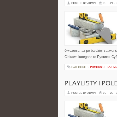
POSTED BY ADMIN
LUT - 21 - 
ćwiczenia, aż po bardziej zaawan
Ciekawe kategorie to Rysunek Cyfr
CATEGORIES:
POMORSKIE TAJEMN
PLAYLISTY I POL
POSTED BY ADMIN
LUT - 20 - 