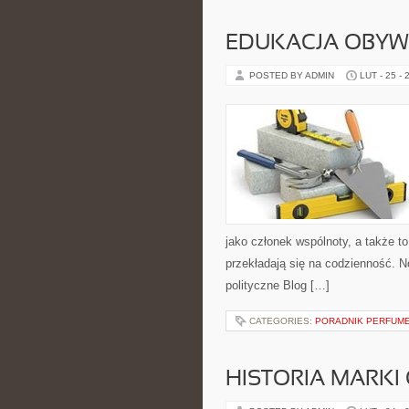
EDUKACJA OBYW
POSTED BY ADMIN
LUT - 25 - 
jako członek wspólnoty, a także 
przekładają się na codzienność. N
polityczne Blog […]
CATEGORIES:
PORADNIK PERFUM
HISTORIA MARKI