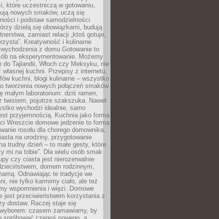
i, które uczestniczą w gotowaniu,
óbują nowych smaków, uczą się
ności i podstaw samodzielności.
tórzy dzielą się obowiązkami, budują
tnerstwa, zamiast relacji „ktoś gotuje,
orzysta”. Kreatywność i kulinarne
 wychodzenia z domu Gotowanie to
sób na eksperymentowanie. Możemy
ę do Tajlandii, Włoch czy Meksyku, nie
własnej kuchni. Przepisy z internetu,
fów kuchni, blogi kulinarne – wszystko
 do tworzenia nowych połączeń smaków.
ę małym laboratorium: dziś ramen,
i z twistem, pojutrze szakszuka. Nawet
zystko wychodzi idealnie, samo
est przyjemnością. Kuchnia jako forma
ości Wreszcie domowe jedzenie to forma
owanie rosołu dla chorego domownika,
iasta na urodziny, przygotowanie
a trudny dzień – to małe gesty, które
y mi na tobie”. Dla wielu osób smak
upy czy ciasta jest nierozerwalnie
dzieciństwem, domem rodzinnym,
mamą. Odnawiając te tradycje we
ni, nie tylko karmimy ciało, ale też
my wspomnienia i więzi. Domowe
e jest przeciwieństwem korzystania z
czy dostaw. Raczej staje się
wyborem: czasem zamawiamy, by
b spróbować czegoś nowego, a