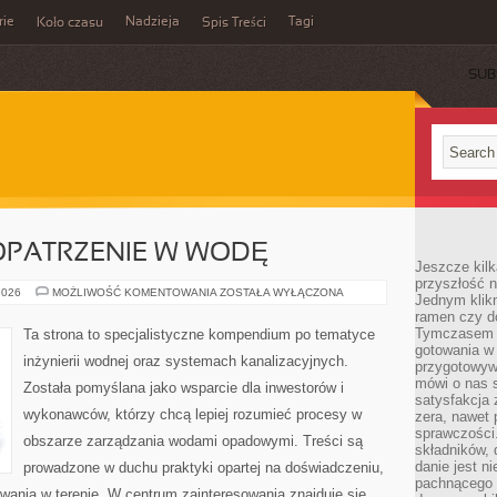
rie
Nadzieja
Tagi
Koło czasu
Spis Treści
SUB
OPATRZENIE W WODĘ
Jeszcze kilk
przyszłość n
WODOCIĄGI
2026
MOŻLIWOŚĆ KOMENTOWANIA
ZOSTAŁA WYŁĄCZONA
Jednym klik
I
ramen czy do
ZAOPATRZENIE
W
Tymczasem ró
Ta strona to specjalistyczne kompendium po tematyce
WODĘ
gotowania w
inżynierii wodnej oraz systemach kanalizacyjnych.
przygotowyw
mówi o nas 
Została pomyślana jako wsparcie dla inwestorów i
satysfakcja 
wykonawców, którzy chcą lepiej rozumieć procesy w
zera, nawet 
sprawczości.
obszarze zarządzania wodami opadowymi. Treści są
składników, 
danie jest n
prowadzone w duchu praktyki opartej na doświadczeniu,
pachnącego 
owania w terenie. W centrum zainteresowania znajduje się