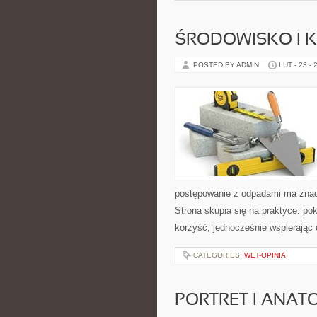
ŚRODOWISKO I K
POSTED BY ADMIN
LUT - 23 - 
postępowanie z odpadami ma znacze
Strona skupia się na praktyce: po
korzyść, jednocześnie wspierając 
CATEGORIES:
WET-OPINIA
PORTRET I ANAT