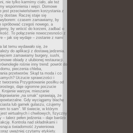
ni, nie tylko karmimy ciało, ale też
my wspomnienia i więzi. Domowe
e jest przeciwieństwem korzystania z
czy dostaw. Raczej staje się
wyborem: czasem zamawiamy, by
b spróbować czegoś nowego, a
jemy, by wrócić do korzeni, zadbać o
iskość. To połączenie nowoczesności z
óre – jak się wydaje – zostanie z nami
a lat temu wydawało się, że
ależy do aplikacji z dostawą jedzenia.
nięciem zamawiamy burgery, sushi,
mowe obiady z ulubionej restauracji.
wnolegle rośnie inny trend: powrót do
 domu, pieczenia chleba,
ania przetworów. Skąd ta moda i co
samych? Uczucie sprawczości i
z tworzenia Przygotowanie posiłku od
prostego, daje ogromne poczucie
 Krojenie warzyw, mieszanie
doprawianie „na smak” sprawiają, że
iepowtarzalne. Gdy wyciągamy blachę
ciasta lub garnek gulaszu, czujemy
łem to sam”. W świecie, w którym
 jest wirtualnych i chwilowych, fizyczny
y – talerz pełen jedzenia – daje bardzo
fakcję. Kontrola nad składnikami i
osnąca świadomość żywieniowa
coraz uważniej czytamy etykiety.