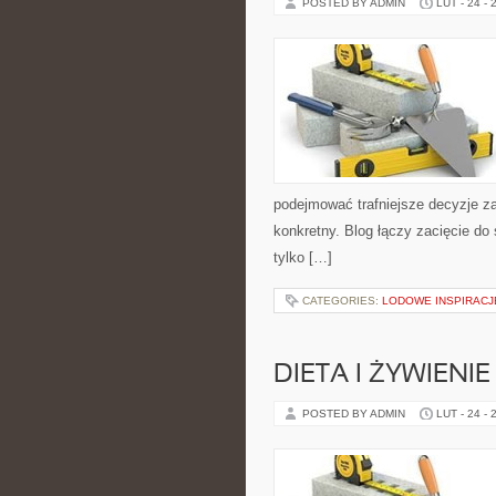
POSTED BY ADMIN
LUT - 24 - 
podejmować trafniejsze decyzje z
konkretny. Blog łączy zacięcie do
tylko […]
CATEGORIES:
LODOWE INSPIRACJ
DIETA I ŻYWIENIE
POSTED BY ADMIN
LUT - 24 - 