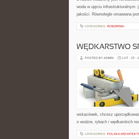
woda w ujęciu infrastrukturalnym: 
jakości. Równolegle omawiana jes
CATEGORIES:
ROBDRINKI
WĘDKARSTWO S
POSTED BY ADMIN
LUT - 25 - 
wskazówek, chcesz uporządkować s
o wodzie, rybach i wędkarskich re
CATEGORIES:
POLSKA ARCHITEKT