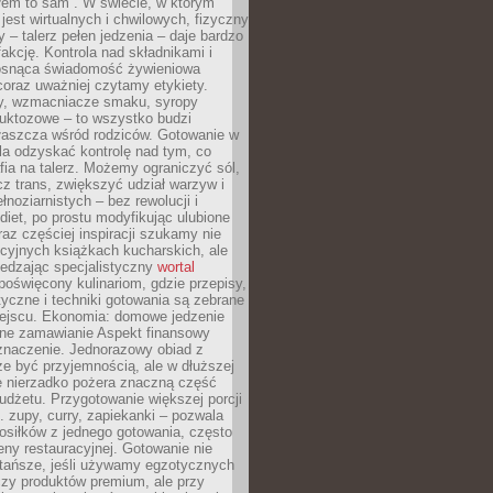
łem to sam”. W świecie, w którym
 jest wirtualnych i chwilowych, fizyczny
y – talerz pełen jedzenia – daje bardzo
fakcję. Kontrola nad składnikami i
osnąca świadomość żywieniowa
coraz uważniej czytamy etykiety.
dy, wzmacniacze smaku, syropy
ruktozowe – to wszystko budzi
właszcza wśród rodziców. Gotowanie w
a odzyskać kontrolę nad tym, co
fia na talerz. Możemy ograniczyć sól,
zcz trans, zwiększyć udział warzyw i
łnoziarnistych – bez rewolucji i
diet, po prostu modyfikując ulubione
raz częściej inspiracji szukamy nie
ycyjnych książkach kucharskich, ale
iedzając specjalistyczny
wortal
poświęcony kulinariom, gdzie przepisy,
tyczne i techniki gotowania są zebrane
ejscu. Ekonomia: domowe jedzenie
zne zamawianie Aspekt finansowy
znaczenie. Jednorazowy obiad z
e być przyjemnością, ale w dłuższej
e nierzadko pożera znaczną część
dżetu. Przygotowanie większej porcji
 zupy, curry, zapiekanki – pozwala
posiłków z jednego gotowania, często
ny restauracyjnej. Gotowanie nie
 tańsze, jeśli używamy egzotycznych
czy produktów premium, ale przy