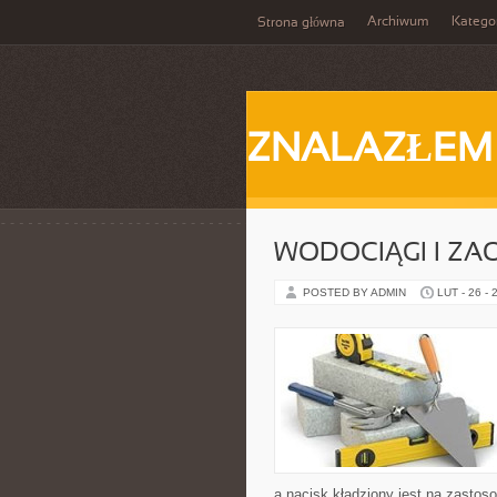
Archiwum
Katego
Strona główna
ZNALAZŁEM
WODOCIĄGI I ZA
POSTED BY ADMIN
LUT - 26 - 
a nacisk kładziony jest na zastos