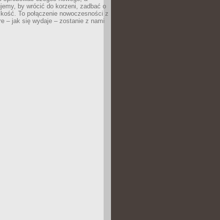
jemy, by wrócić do korzeni, zadbać o
iskość. To połączenie nowoczesności z
óre – jak się wydaje – zostanie z nami