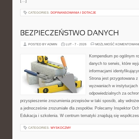
[…]
CATEGORIES:
DOFINANSOWANIA I DOTACJE
BEZPIECZEŃSTWO DANYCH
POSTED BY ADMIN
LUT - 7 - 2026
MOŻLIWOŚĆ KOMENTOWAN
Kompendium po ogólnym ro
danych to serwis, które wy
informacjami identyfikując
Strona jest przygotowana 
wyzwaniach w instytucjach 
odpowiedzialnych za ochron
przyspieszenie zrozumienia przepisów w taki sposób, aby wdrożen
a jednocześnie zrozumiałe dla zespołów. Polecamy Inspektor Och
Edukacja i szkolenia. W centrum tematyki znajdują się współcze
CATEGORIES:
WYSKOCZMY