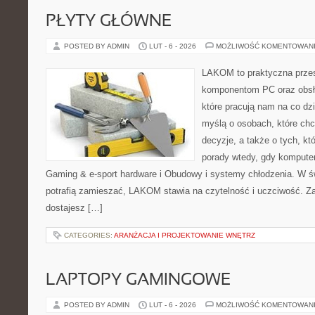
PŁYTY GŁÓWNE
POSTED BY ADMIN
LUT - 6 - 2026
MOŻLIWOŚĆ KOMENTOWAN
LAKOM to praktyczna prze
komponentom PC oraz obsłu
które pracują nam na co dz
myślą o osobach, które ch
decyzje, a także o tych, kt
porady wtedy, gdy komputer 
Gaming & e-sport hardware i Obudowy i systemy chłodzenia. W ś
potrafią zamieszać, LAKOM stawia na czytelność i uczciwość. Z
dostajesz […]
CATEGORIES:
ARANŻACJA I PROJEKTOWANIE WNĘTRZ
LAPTOPY GAMINGOWE
POSTED BY ADMIN
LUT - 6 - 2026
MOŻLIWOŚĆ KOMENTOWAN