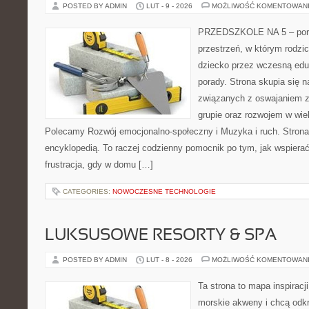
POSTED BY ADMIN
LUT - 9 - 2026
MOŻLIWOŚĆ KOMENTOWAN
PRZEDSZKOLE NA 5 – porta
przestrzeń, w którym rodzi
dziecko przez wczesną edu
porady. Strona skupia się
związanych z oswajaniem 
grupie oraz rozwojem w wi
Polecamy Rozwój emocjonalno-społeczny i Muzyka i ruch. Strona 
encyklopedią. To raczej codzienny pomocnik po tym, jak wspierać
frustracja, gdy w domu […]
CATEGORIES:
NOWOCZESNE TECHNOLOGIE
LUKSUSOWE RESORTY & SPA
POSTED BY ADMIN
LUT - 8 - 2026
MOŻLIWOŚĆ KOMENTOWAN
Ta strona to mapa inspiracji
morskie akweny i chcą odk