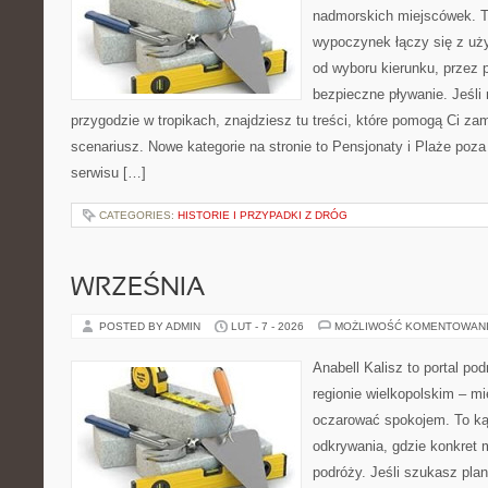
nadmorskich miejscówek. T
wypoczynek łączy się z uż
od wyboru kierunku, przez 
bezpieczne pływanie. Jeśli
przygodzie w tropikach, znajdziesz tu treści, które pomogą Ci 
scenariusz. Nowe kategorie na stronie to Pensjonaty i Plaże po
serwisu […]
CATEGORIES:
HISTORIE I PRZYPADKI Z DRÓG
WRZEŚNIA
POSTED BY ADMIN
LUT - 7 - 2026
MOŻLIWOŚĆ KOMENTOWAN
Anabell Kalisz to portal po
regionie wielkopolskim – mie
oczarować spokojem. To ką
odkrywania, gdzie konkret 
podróży. Jeśli szukasz pla