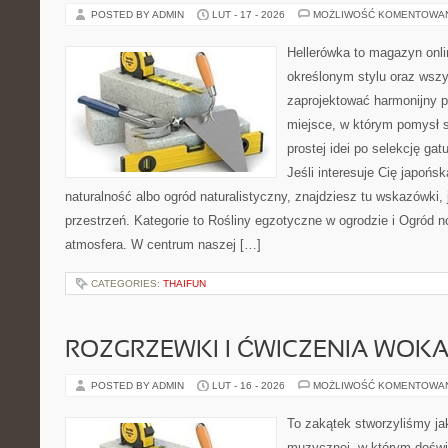
POSTED BY ADMIN
LUT - 17 - 2026
MOŻLIWOŚĆ KOMENTOWA
Hellerówka to magazyn onl
określonym stylu oraz wsz
zaprojektować harmonijny 
miejsce, w którym pomysł s
prostej idei po selekcję gat
Jeśli interesuje Cię japońsk
naturalność albo ogród naturalistyczny, znajdziesz tu wskazówki, 
przestrzeń. Kategorie to Rośliny egzotyczne w ogrodzie i Ogród no
atmosfera. W centrum naszej […]
CATEGORIES:
THAIFUN
ROZGRZEWKI I ĆWICZENIA WOK
POSTED BY ADMIN
LUT - 16 - 2026
MOŻLIWOŚĆ KOMENTOWA
To zakątek stworzyliśmy ja
muzycznej, w którym doświ