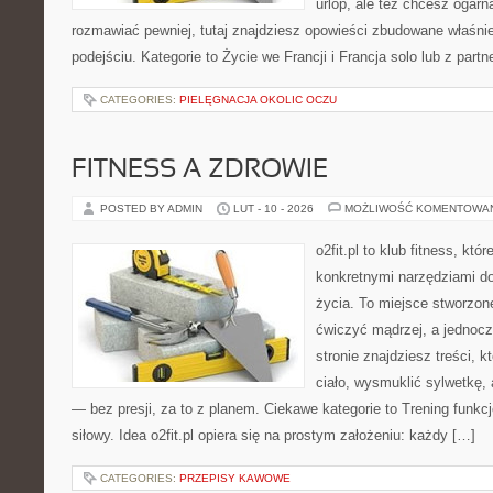
urlop, ale też chcesz ogarn
rozmawiać pewniej, tutaj znajdziesz opowieści zbudowane właśn
podejściu. Kategorie to Życie we Francji i Francja solo lub z par
CATEGORIES:
PIELĘGNACJA OKOLIC OCZU
FITNESS A ZDROWIE
POSTED BY ADMIN
LUT - 10 - 2026
MOŻLIWOŚĆ KOMENTOWA
o2fit.pl to klub fitness, kt
konkretnymi narzędziami do
życia. To miejsce stworzon
ćwiczyć mądrzej, a jednocz
stronie znajdziesz treści,
ciało, wysmuklić sylwetkę,
— bez presji, za to z planem. Ciekawe kategorie to Trening funkcjo
siłowy. Idea o2fit.pl opiera się na prostym założeniu: każdy […]
CATEGORIES:
PRZEPISY KAWOWE