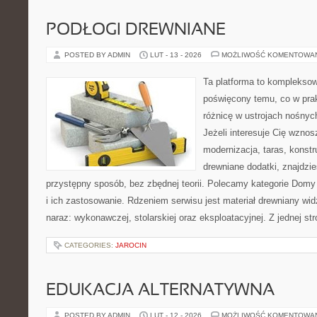
PODŁOGI DREWNIANE
POSTED BY ADMIN
LUT - 13 - 2026
MOŻLIWOŚĆ KOMENTOWA
Ta platforma to kompleksow
poświęcony temu, co w prak
różnicę w ustrojach nośnyc
Jeżeli interesuje Cię wzno
modernizacja, taras, konstr
drewniane dodatki, znajdzi
przystępny sposób, bez zbędnej teorii. Polecamy kategorie Domy
i ich zastosowanie. Rdzeniem serwisu jest materiał drewniany wid
naraz: wykonawczej, stolarskiej oraz eksploatacyjnej. Z jednej st
CATEGORIES:
JAROCIN
EDUKACJA ALTERNATYWNA
POSTED BY ADMIN
LUT - 12 - 2026
MOŻLIWOŚĆ KOMENTOWA