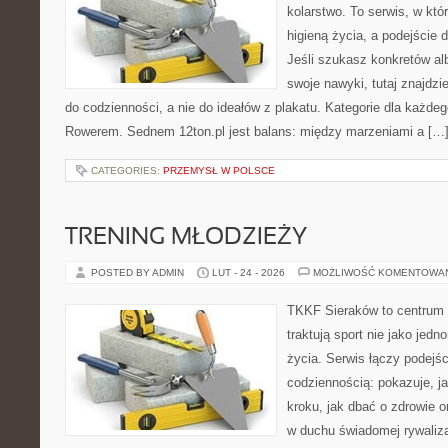
kolarstwo. To serwis, w któ
higieną życia, a podejście 
Jeśli szukasz konkretów a
swoje nawyki, tutaj znajdz
do codzienności, a nie do ideałów z plakatu. Kategorie dla każdeg
Rowerem. Sednem 12ton.pl jest balans: między marzeniami a […
CATEGORIES:
PRZEMYSŁ W POLSCE
TRENING MŁODZIEŻY
POSTED BY ADMIN
LUT - 24 - 2026
MOŻLIWOŚĆ KOMENTOWA
TKKF Sieraków to centrum w
traktują sport nie jako jedn
życia. Serwis łączy podejś
codziennością: pokazuje, j
kroku, jak dbać o zdrowie o
w duchu świadomej rywalizac