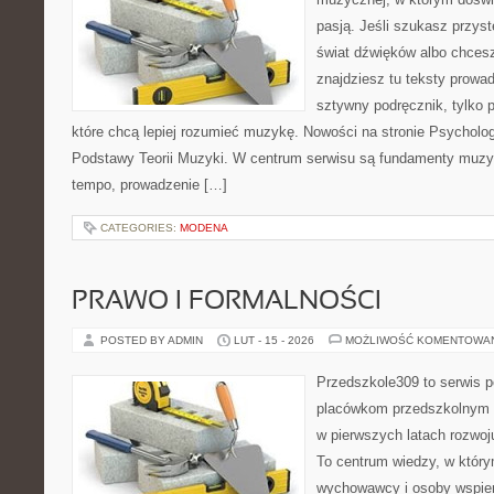
pasją. Jeśli szukasz przy
świat dźwięków albo chces
znajdziesz tu teksty prowad
sztywny podręcznik, tylko 
które chcą lepiej rozumieć muzykę. Nowości na stronie Psycholog
Podstawy Teorii Muzyki. W centrum serwisu są fundamenty muzy
tempo, prowadzenie […]
CATEGORIES:
MODENA
PRAWO I FORMALNOŚCI
POSTED BY ADMIN
LUT - 15 - 2026
MOŻLIWOŚĆ KOMENTOWA
Przedszkole309 to serwis 
placówkom przedszkolnym o
w pierwszych latach rozwoj
To centrum wiedzy, w który
wychowawcy i osoby wspier