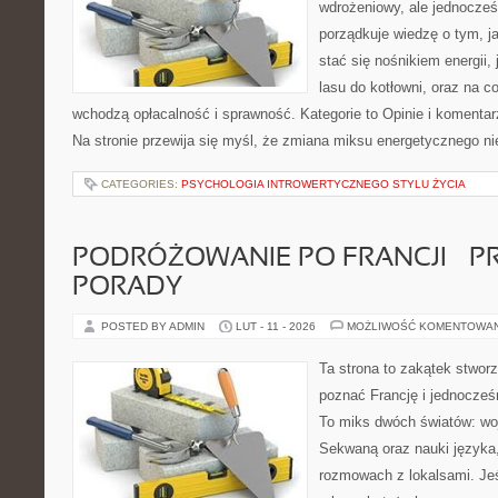
wdrożeniowy, ale jednocześ
porządkuje wiedzę o tym, j
stać się nośnikiem energii, 
lasu do kotłowni, oraz na 
wchodzą opłacalność i sprawność. Kategorie to Opinie i komentar
Na stronie przewija się myśl, że zmiana miksu energetycznego ni
CATEGORIES:
PSYCHOLOGIA INTROWERTYCZNEGO STYLU ŻYCIA
PODRÓŻOWANIE PO FRANCJI – 
PORADY
POSTED BY ADMIN
LUT - 11 - 2026
MOŻLIWOŚĆ KOMENTOWA
Ta strona to zakątek stworz
poznać Francję i jednocześ
To miks dwóch światów: wo
Sekwaną oraz nauki języka,
rozmowach z lokalsami. Je