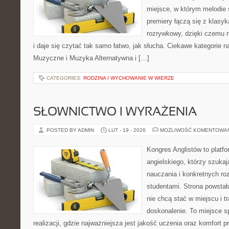
miejsce, w którym melodie s
premiery łączą się z klasy
rozrywkowy, dzięki czemu m
i daje się czytać tak samo łatwo, jak słucha. Ciekawe kategorie n
Muzyczne i Muzyka Alternatywna i […]
CATEGORIES:
RODZINA I WYCHOWANIE W WIERZE
SŁOWNICTWO I WYRAŻENIA
POSTED BY ADMIN
LUT - 19 - 2026
MOŻLIWOŚĆ KOMENTOWA
Kongres Anglistów to platfo
angielskiego, którzy szuka
nauczania i konkretnych ro
studentami. Strona powstał
nie chcą stać w miejscu i t
doskonalenie. To miejsce s
realizacji, gdzie najważniejsza jest jakość uczenia oraz komfort p