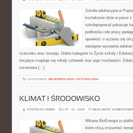
Szkoła edukacyjna w Popow
kształcenie idzie w parze 
szkolapopow.pl pokazuje fu
podkreśla cele pracy peda
opowieść o uczeniu się od 
następne wyzwania edukac
szacunku oraz rozwoju. Dobre kategorie to Życie szkoły i Edukac
inicjatyw znajduje się młody człowiek oraz jego możliwości. Eduk
rozumiana […]
CATEGORIES:
NEUROBIOLOGIA I PSYCHOLOGIA
KLIMAT I ŚRODOWISKO
POSTED BY ADMIN
LUT - 12 - 2026
MOŻLIWOŚĆ KOMENTOWA
Wikana BioEnergia to platf
które chcą zrozumieć temat