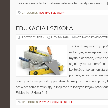
marketingowe pułapki. Ciekawe kategorie to Trendy urodowe i […]
CATEGORIES:
HOSTING I SERWERY
EDUKACJA I SZKOŁA
POSTED BY ADMIN
LUT - 14 - 2026
MOŻLIWOŚĆ KOMENTOWA
To niezależny magazyn poś
rodzimym, europejskim ora
myślą o osobach, które chc
się nie tylko „tu i teraz”, 
kontekście: jak zmieniają s
potrzeby uczniów, oczekiwa
nauczycieli oraz priorytety państwa. To miejsce stworzone po to, 
doświadczenia z refleksją, a inspiracje z różnych krajów przekła
Edukacja i Szkoła […]
CATEGORIES:
PRZYSZŁOŚĆ MOBILNOŚCI