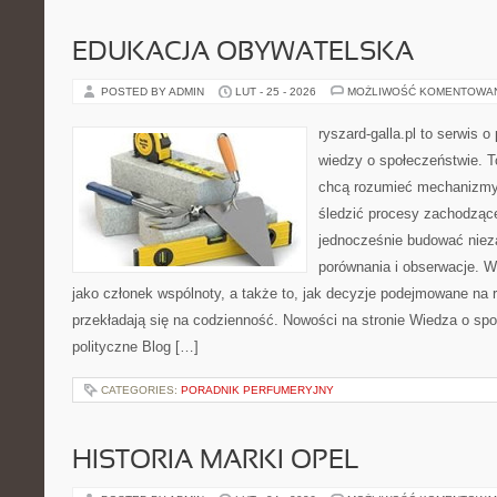
EDUKACJA OBYWATELSKA
POSTED BY ADMIN
LUT - 25 - 2026
MOŻLIWOŚĆ KOMENTOWA
ryszard-galla.pl to serwis o 
wiedzy o społeczeństwie. To
chcą rozumieć mechanizmy 
śledzić procesy zachodzące
jednocześnie budować nieza
porównania i obserwacje. W
jako członek wspólnoty, a także to, jak decyzje podejmowane na
przekładają się na codzienność. Nowości na stronie Wiedza o społ
polityczne Blog […]
CATEGORIES:
PORADNIK PERFUMERYJNY
HISTORIA MARKI OPEL