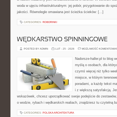
woda w ujęciu infrastrukturalnym: jej pobór, przygotowanie do spoż
jakości. Równolegle omawiana jest ścieżka ścieków: […]
CATEGORIES:
ROBDRINKI
WĘDKARSTWO SPINNINGOWE
POSTED BY ADMIN
LUT - 25 - 2026
MOŻLIWOŚĆ KOMENTOWA
Nadorsze-haller.pl to blog w
myślą o osobach, dla który
czymś więcej niż tylko we
miejsce, w którym terenowe
poradami, a każdy tekst ma
i z większą satysfakcją. J
wskazówek, chcesz uporządkować swoje podejście do zestawów, a
o wodzie, rybach i wędkarskich realiach, znajdziesz tu czytelną 
CATEGORIES:
POLSKA ARCHITEKTURA