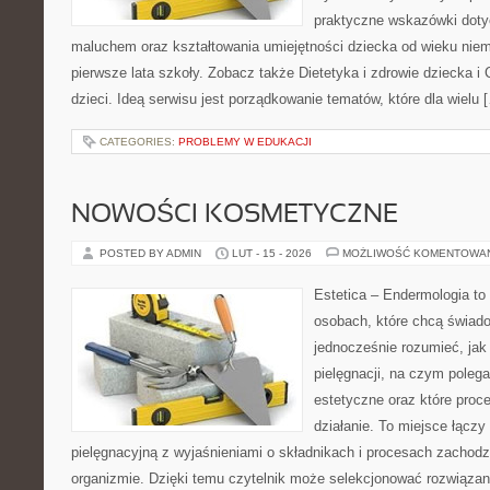
praktyczne wskazówki dotyc
maluchem oraz kształtowania umiejętności dziecka od wieku nie
pierwsze lata szkoły. Zobacz także Dietetyka i zdrowie dziecka i C
dzieci. Ideą serwisu jest porządkowanie tematów, które dla wielu 
CATEGORIES:
PROBLEMY W EDUKACJI
NOWOŚCI KOSMETYCZNE
POSTED BY ADMIN
LUT - 15 - 2026
MOŻLIWOŚĆ KOMENTOWA
Estetica – Endermologia to
osobach, które chcą świado
jednocześnie rozumieć, jak 
pielęgnacji, na czym poleg
estetyczne oraz które proc
działanie. To miejsce łącz
pielęgnacyjną z wyjaśnieniami o składnikach i procesach zachod
organizmie. Dzięki temu czytelnik może selekcjonować rozwiązan