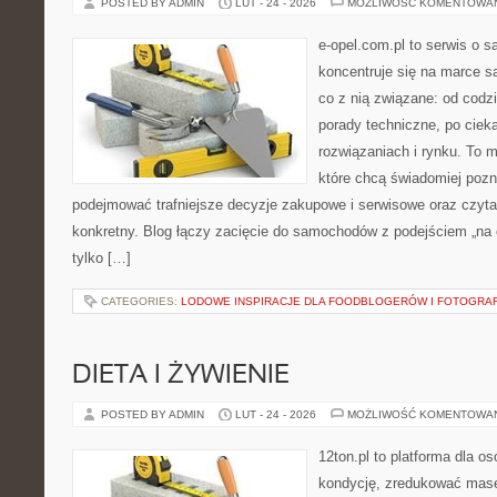
POSTED BY ADMIN
LUT - 24 - 2026
MOŻLIWOŚĆ KOMENTOWA
e-opel.com.pl to serwis o 
koncentruje się na marce 
co z nią związane: od codzi
porady techniczne, po ciek
rozwiązaniach i rynku. To m
które chcą świadomiej poz
podejmować trafniejsze decyzje zakupowe i serwisowe oraz czyta
konkretny. Blog łączy zacięcie do samochodów z podejściem „na co
tylko […]
CATEGORIES:
LODOWE INSPIRACJE DLA FOODBLOGERÓW I FOTOGRA
DIETA I ŻYWIENIE
POSTED BY ADMIN
LUT - 24 - 2026
MOŻLIWOŚĆ KOMENTOWA
12ton.pl to platforma dla o
kondycję, zredukować masę 