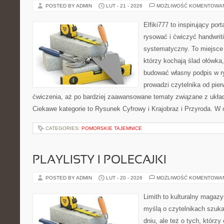
POSTED BY ADMIN
LUT - 21 - 2026
MOŻLIWOŚĆ KOMENTOWA
Elfiki777 to inspirujący por
rysować i ćwiczyć handwrit
systematyczny. To miejsce 
którzy kochają ślad ołówka,
budować własny podpis w r
prowadzi czytelnika od pier
ćwiczenia, aż po bardziej zaawansowane tematy związane z ukł
Ciekawe kategorie to Rysunek Cyfrowy i Krajobraz i Przyroda. W c
CATEGORIES:
POMORSKIE TAJEMNICE
PLAYLISTY I POLECAJKI
POSTED BY ADMIN
LUT - 20 - 2026
MOŻLIWOŚĆ KOMENTOWA
Limith to kulturalny magaz
myślą o czytelnikach szuka
dniu, ale też o tych, którz