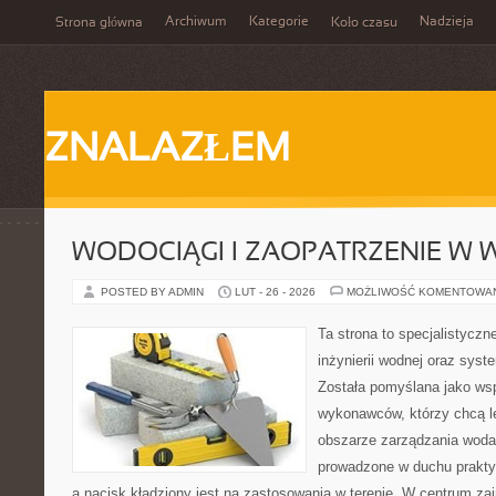
Archiwum
Kategorie
Nadzieja
Strona główna
Koło czasu
ZNALAZŁEM
WODOCIĄGI I ZAOPATRZENIE W
POSTED BY ADMIN
LUT - 26 - 2026
MOŻLIWOŚĆ KOMENTOWA
Ta strona to specjalistyc
inżynierii wodnej oraz sys
Została pomyślana jako wsp
wykonawców, którzy chcą l
obszarze zarządzania woda
prowadzone w duchu praktyk
a nacisk kładziony jest na zastosowania w terenie. W centrum zai