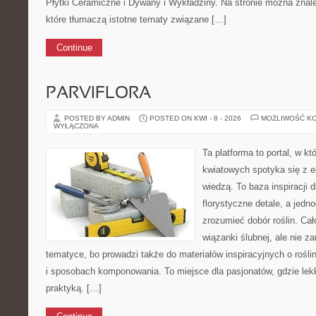
Płytki Ceramiczne i Dywany i Wykładziny. Na stronie można znal
które tłumaczą istotne tematy związane […]
Continue
PARVIFLORA
POSTED BY ADMIN
POSTED ON KWI - 8 - 2026
MOŻLIWOŚĆ K
WYŁĄCZONA
Ta platforma to portal, w k
kwiatowych spotyka się z e
wiedzą. To baza inspiracji d
florystyczne detale, a jedn
zrozumieć dobór roślin. Cał
wiązanki ślubnej, ale nie z
tematyce, bo prowadzi także do materiałów inspiracyjnych o rośli
i sposobach komponowania. To miejsce dla pasjonatów, gdzie lek
praktyką. […]