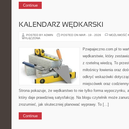
Continue
KALENDARZ WĘDKARSKI
POSTED BY ADMIN
POSTED ON MAR - 19 - 2026
MOŻLIWOŚĆ 
WYŁĄCZONA
Pzwpajeczno.com.pl to wart
wędkarstwie, który zestawi
z rzetelną wiedzą. To przes
miłośnicy łowienia oraz do
odkryć wskazówki dotyczące
miejscówek oraz codzienn
Strona pokazuje, że wędkarstwo to nie tylko forma wypoczynku, al
który daje prawdziwą satysfakcję. Na blogu czytelnik może zanur
zrozumieć, jak skuteczniej planować wyprawy. To […]
Continue