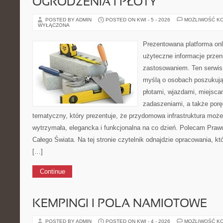
OGRODZENIA I PŁOTY
POSTED BY ADMIN
POSTED ON KWI - 5 - 2026
MOŻLIWOŚĆ K
WYŁĄCZONA
Prezentowana platforma onl
użyteczne informacje przen
zastosowaniem. Ten serwis
myślą o osobach poszukując
płotami, wjazdami, miejsca
zadaszeniami, a także porę
tematyczny, który prezentuje, że przydomowa infrastruktura moż
wytrzymała, elegancka i funkcjonalna na co dzień. Polecam Prawo 
Całego Świata. Na tej stronie czytelnik odnajdzie opracowania, k
[…]
Continue
KEMPINGI I POLA NAMIOTOWE
POSTED BY ADMIN
POSTED ON KWI - 4 - 2026
MOŻLIWOŚĆ K