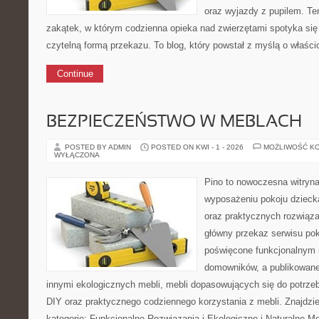
oraz wyjazdy z pupilem. Ten
zakątek, w którym codzienna opieka nad zwierzętami spotyka się
czytelną formą przekazu. To blog, który powstał z myślą o właścic
Continue
BEZPIECZEŃSTWO W MEBLACH
POSTED BY ADMIN
POSTED ON KWI - 1 - 2026
MOŻLIWOŚĆ K
WYŁĄCZONA
Pino to nowoczesna witryna,
wyposażeniu pokoju dziecka
oraz praktycznych rozwiąz
główny przekaz serwisu pok
poświęcone funkcjonalnym 
domowników, a publikowane
innymi ekologicznych mebli, mebli dopasowujących się do potrze
DIY oraz praktycznego codziennego korzystania z mebli. Znajdzie
kategorie: Funkcjonalne Rozwiązania i Ekologiczne i Naturalne M