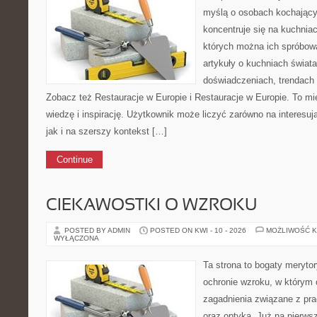
myślą o osobach kochający
koncentruje się na kuchniac
których można ich spróbowa
artykuły o kuchniach świata
doświadczeniach, trendach i
Zobacz też Restauracje w Europie i Restauracje w Europie. To mi
wiedzę i inspirację. Użytkownik może liczyć zarówno na interesują
jak i na szerszy kontekst […]
Continue
CIEKAWOSTKI O WZROKU
POSTED BY ADMIN
POSTED ON KWI - 10 - 2026
MOŻLIWOŚĆ 
WYŁĄCZONA
Ta strona to bogaty meryto
ochronie wzroku, w którym 
zagadnienia związane z pra
oraz optyka. Już na pierwsz