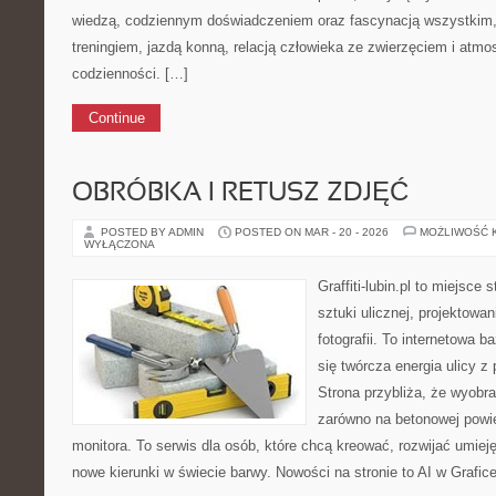
wiedzą, codziennym doświadczeniem oraz fascynacją wszystkim, 
treningiem, jazdą konną, relacją człowieka ze zwierzęciem i atmo
codzienności. […]
Continue
OBRÓBKA I RETUSZ ZDJĘĆ
POSTED BY ADMIN
POSTED ON MAR - 20 - 2026
MOŻLIWOŚĆ 
WYŁĄCZONA
Graffiti-lubin.pl to miejsce
sztuki ulicznej, projektowa
fotografii. To internetowa 
się twórcza energia ulicy z
Strona przybliża, że wyobr
zarówno na betonowej powier
monitora. To serwis dla osób, które chcą kreować, rozwijać umiej
nowe kierunki w świecie barwy. Nowości na stronie to AI w Grafice 