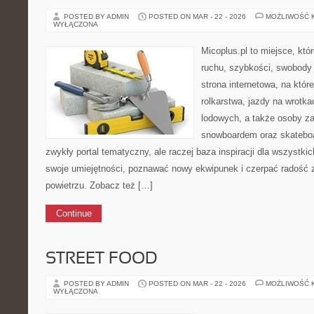
POSTED BY ADMIN
POSTED ON MAR - 22 - 2026
MOŻLIWOŚĆ 
WYŁĄCZONA
Micoplus.pl to miejsce, któ
ruchu, szybkości, swobody 
strona internetowa, na które
rolkarstwa, jazdy na wrotka
lodowych, a także osoby z
snowboardem oraz skateboar
zwykły portal tematyczny, ale raczej baza inspiracji dla wszystkic
swoje umiejętności, poznawać nowy ekwipunek i czerpać radość
powietrzu. Zobacz też […]
Continue
STREET FOOD
POSTED BY ADMIN
POSTED ON MAR - 22 - 2026
MOŻLIWOŚĆ 
WYŁĄCZONA