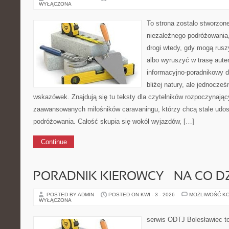
WYŁĄCZONA
To strona zostało stworzon
niezależnego podróżowania, 
drogi wtedy, gdy mogą rusz
albo wyruszyć w trasę aut
informacyjno-poradnikowy dl
bliżej natury, ale jednocze
wskazówek. Znajdują się tu teksty dla czytelników rozpoczynając
zaawansowanych miłośników caravaningu, którzy chcą stale udos
podróżowania. Całość skupia się wokół wyjazdów, […]
Continue
PORADNIK KIEROWCY – NA CO D
POSTED BY ADMIN
POSTED ON KWI - 3 - 2026
MOŻLIWOŚĆ K
WYŁĄCZONA
serwis ODTJ Bolesławiec t