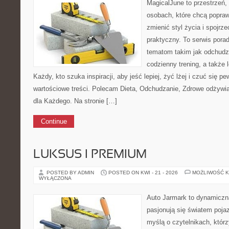
MagicalJune to przestrzeń,
osobach, które chcą popra
zmienić styl życia i spojrz
praktyczny. To serwis por
tematom takim jak odchudza
codzienny trening, a także
Każdy, kto szuka inspiracji, aby jeść lepiej, żyć lżej i czuć się pew
wartościowe treści. Polecam Dieta, Odchudzanie, Zdrowe odżywi
dla Każdego. Na stronie […]
Continue
LUKSUS I PREMIUM
POSTED BY ADMIN
POSTED ON KWI - 21 - 2026
MOŻLIWOŚĆ 
WYŁĄCZONA
Auto Jarmark to dynamiczna
pasjonują się światem poja
myślą o czytelnikach, któr