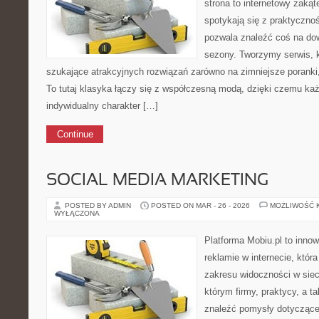
strona to internetowy zakąt
spotykają się z praktyczno
pozwala znaleźć coś na dow
sezony. Tworzymy serwis, k
szukające atrakcyjnych rozwiązań zarówno na zimniejsze poranki, 
To tutaj klasyka łączy się z współczesną modą, dzięki czemu k
indywidualny charakter […]
Continue
SOCIAL MEDIA MARKETING
POSTED BY ADMIN
POSTED ON MAR - 26 - 2026
MOŻLIWOŚĆ 
WYŁĄCZONA
Platforma Mobiu.pl to inno
reklamie w internecie, któr
zakresu widoczności w siec
którym firmy, praktycy, a t
znaleźć pomysły dotyczące