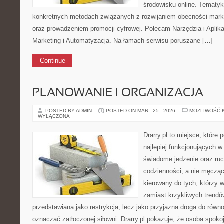
środowisku online. Tematyk
konkretnych metodach związanych z rozwijaniem obecności mark
oraz prowadzeniem promocji cyfrowej. Polecam Narzędzia i Aplika
Marketing i Automatyzacja. Na łamach serwisu poruszane […]
Continue
PLANOWANIE I ORGANIZACJA
POSTED BY ADMIN
POSTED ON MAR - 25 - 2026
MOŻLIWOŚĆ 
WYŁĄCZONA
Drarry.pl to miejsce, które
najlepiej funkcjonujących w
świadome jedzenie oraz ru
codzienności, a nie męczą
kierowany do tych, którzy 
zamiast krzykliwych trendów.
przedstawiana jako restrykcja, lecz jako przyjazna droga do równo
oznaczać zatłoczonej siłowni. Drarry.pl pokazuje, że osoba spok