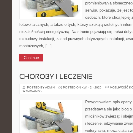
promieniowania słoneczneg
serwisu pokazuje, że jest 
osobach, które chcą lepiej 
fotowoltaicznych, a także o tych, którzy szukają rzetelnych infor
niezależnością energetyczną. Na stronie pojawiają się treści dot
rozbudowy instalacji, zasad prawnych dotyczących instalacji, awar
montażowych, […]
Continue
CHOROBY I LECZENIE
POSTED BY ADMIN
POSTED ON KWI - 2 - 2026
MOŻLIWOŚĆ K
WYŁĄCZONA
Przygotowałem opis oparty 
przedstawia się jako blog o
miłośników zwierząt i obejm
i leczenie, odżywianie zwier
weterynaria, mowa ciała zwi