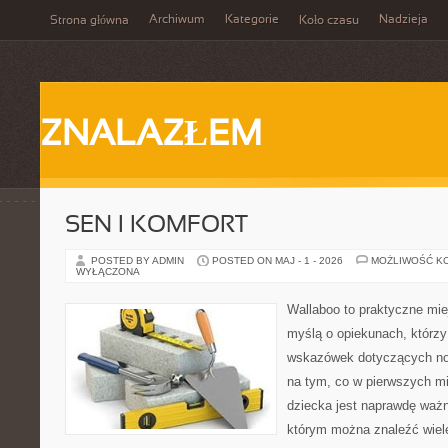
Archiwum
Kategorie
Nadzieja
Strona główna
Koło czasu
ZNALAZŁEM
SEN I KOMFORT
POSTED BY ADMIN
POSTED ON MAJ - 1 - 2026
MOŻLIWOŚĆ K
WYŁĄCZONA
Wallaboo to praktyczne mie
myślą o opiekunach, którz
wskazówek dotyczących now
na tym, co w pierwszych mi
dziecka jest naprawdę ważn
którym można znaleźć wiel