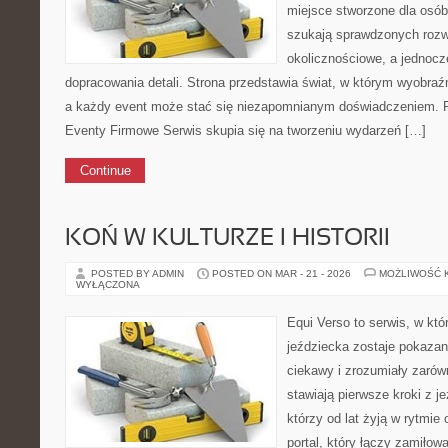
miejsce stworzone dla osób, 
szukają sprawdzonych rozw
okolicznościowe, a jednocz
dopracowania detali. Strona przedstawia świat, w którym wyobraźn
a każdy event może stać się niezapomnianym doświadczeniem. Po
Eventy Firmowe Serwis skupia się na tworzeniu wydarzeń […]
Continue
KOŃ W KULTURZE I HISTORII
POSTED BY ADMIN
POSTED ON MAR - 21 - 2026
MOŻLIWOŚĆ 
WYŁĄCZONA
Equi Verso to serwis, w kt
jeździecka zostaje pokaza
ciekawy i zrozumiały zarówn
stawiają pierwsze kroki z je
którzy od lat żyją w rytmie
portal, który łączy zamiłow