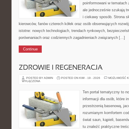
poinformowani w tematach
ale jednocześnie szukają t
i ciekawy sposób. Strona sk
kierowców, fanów czterech kółek oraz osób obserwujących rozwój
istotne: nowych technologiach, trendach rynkowych, bezpieczeństw
porównaniach oraz codziennych zagadnieniach związanych […]
Continue
ZDROWIE I REGENERACJA
POSTED BY ADMIN
POSTED ON KWI - 19 - 2026
MOŻLIWOŚĆ 
WYŁĄCZONA
Ten portal tematyczny to
informacji dla osób, które i
przestrzenią basenową, jac
rozumianym komfortem codz
świat saun, kąpieli, base
tu znaleźć praktyczne treśc