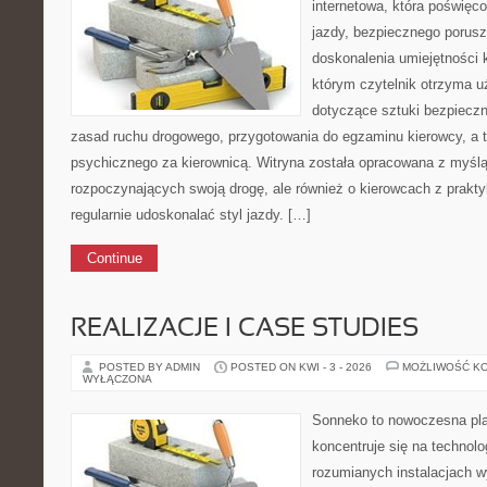
internetowa, która poświęc
jazdy, bezpiecznego porusz
doskonalenia umiejętności 
którym czytelnik otrzyma 
dotyczące sztuki bezpiecz
zasad ruchu drogowego, przygotowania do egzaminu kierowcy, a 
psychicznego za kierownicą. Witryna została opracowana z myśl
rozpoczynających swoją drogę, ale również o kierowcach z prakty
regularnie udoskonalać styl jazdy. […]
Continue
REALIZACJE I CASE STUDIES
POSTED BY ADMIN
POSTED ON KWI - 3 - 2026
MOŻLIWOŚĆ K
WYŁĄCZONA
Sonneko to nowoczesna plat
koncentruje się na technol
rozumianych instalacjach w