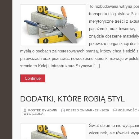
To rozbudowana witryna po
transportu i logistyki w Pol
merytoryczne treści z aktua
pasażerski oraz towarowy. 
znajdzie obszerne materiał
przewozu i organizacji dost
myślą o osobach zainteresowanych branżą, którzy chcą śledzić z
przewozach oraz poznawać nowoczesne kierunki rozwoju w polski
stronie to Kolej i Infrastruktura Szynowa […]
Continue
DODATKI, KTÓRE ROBIĄ STYL
POSTED BY ADMIN
POSTED ON MAR - 27 - 2026
MOŻLIWOŚĆ 
WYŁĄCZONA
Świat ubrań to nie wyłączn
wizerunek, ale również wy