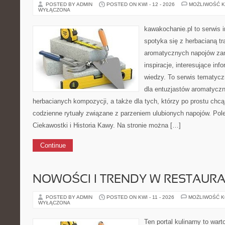
POSTED BY ADMIN
POSTED ON KWI - 12 - 2026
MOŻLIWOŚĆ 
WYŁĄCZONA
kawakochanie.pl to serwis i
spotyka się z herbacianą tr
aromatycznych napojów zam
inspiracje, interesujące in
wiedzy. To serwis tematycz
dla entuzjastów aromatycz
herbacianych kompozycji, a także dla tych, którzy po prostu chc
codzienne rytuały związane z parzeniem ulubionych napojów. Po
Ciekawostki i Historia Kawy. Na stronie można […]
Continue
NOWOŚCI I TRENDY W RESTAUR
POSTED BY ADMIN
POSTED ON KWI - 11 - 2026
MOŻLIWOŚĆ 
WYŁĄCZONA
Ten portal kulinarny to war