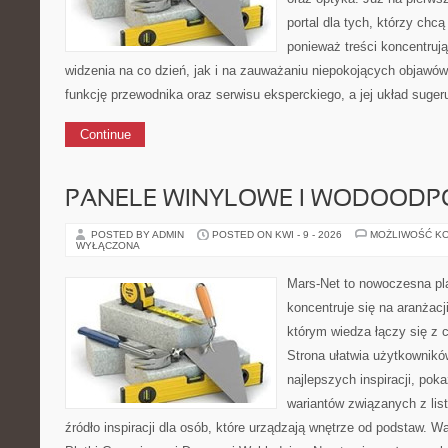
portal dla tych, którzy chcą
ponieważ treści koncentrują
widzenia na co dzień, jak i na zauważaniu niepokojących objawów
funkcję przewodnika oraz serwisu eksperckiego, a jej układ suger
Continue
PANELE WINYLOWE I WODOODP
POSTED BY ADMIN
POSTED ON KWI - 9 - 2026
MOŻLIWOŚĆ K
WYŁĄCZONA
Mars-Net to nowoczesna pla
koncentruje się na aranżacj
którym wiedza łączy się z
Strona ułatwia użytkownik
najlepszych inspiracji, pok
wariantów związanych z list
źródło inspiracji dla osób, które urządzają wnętrze od podstaw. Wa