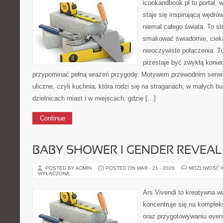
icookandbook.pl to portal, 
staje się inspirującą wędr
niemal całego świata. To st
smakować świadomie, ciekaw
nieoczywiste połączenia. T
przestaje być zwykłą konie
przypominać pełną wrażeń przygodę. Motywem przewodnim serwis
uliczne, czyli kuchnia, która rodzi się na straganach, w małych 
dzielnicach miast i w miejscach, gdzie […]
Continue
BABY SHOWER I GENDER REVEAL
POSTED BY ADMIN
POSTED ON MAR - 21 - 2026
MOŻLIWOŚĆ 
WYŁĄCZONA
Ars Vivendi to kreatywna wi
koncentruje się na komple
oraz przygotowywaniu even