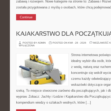
zabawą i rozwojem. Nowe kategorie na stronie to: Zabawa i Rozwó
została przygotowana z myślą o osobach, które chcą podejmowa
Continue
KAJAKARSTWO DLA POCZĄTKUJ
POSTED BY ADMIN
POSTED ON KWI - 28 - 2026
MOŻLIWOŚĆ 
WYŁĄCZONA
Strona internetowa poświęc
idealny wybór dla osób, któ
z wodą, naturą oraz ruchem
koncentruje się wokół wyci
czemu każdy odwiedzający
wskazówki dotyczące organ
rzeką. To miejsce stworzone zarówno dla początkujących, jak i d
wypraw. Zobacz: Jachty i Łodzie i Kajakarstwo dla Początkujący
kompendium wiedzy o szlakach wodnych, które […]