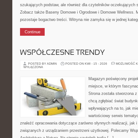
szukających podstaw, ale również dla czytelników oczekujących 
Zobacz także Baseny Domowe i Ogrodowe i Domowe Wellness. Mo
pozostaje bogactwo treści. Witryna nie zamyka się w jednej kateg
Continue
WSPÓŁCZESNE TRENDY
POSTED BY ADMIN
POSTED ON KWI - 15 - 2026
MOŻLIWOŚĆ 
WYŁĄCZONA
Magazyn poświęcony projekt
miejsce, w którym fascynac
Strona została stworzona z
chcą zgłębiać świat budynk
wpływających na to, jak mi
wartościowy serwis tematy
znaleźć opracowania dotyczące zarówno słynnych realizacji, jak
związanych z urządzaniem przestrzeni użytkowej. Polecamy Wsp
Architektura a Natura. Na stronie czytelnik trafia […]